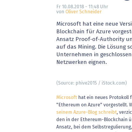
» alle News
Gesund
Fr 10.08.2018 - 11:48
Uhr
von
Oliver Schneider
Block
Microsoft hat eine neue Vers
Blockchain für Azure vorgeste
EU-D
Ansatz Proof-of-Authority un
auf das Mining. Die Lösung so
XaaS,
Unternehmen in geschlossen
Netzwerken eignen.
Digita
» alle
(Source: phive2015 / iStock.com)
Microsoft
hat ein neues Protokoll 
"Ethereum on Azure" vorgestellt
seinem Azure-Blog schreibt
, verzi
den in der Ethereum-Blockchain ü
Ansatz, bei dem Selbstregulierung