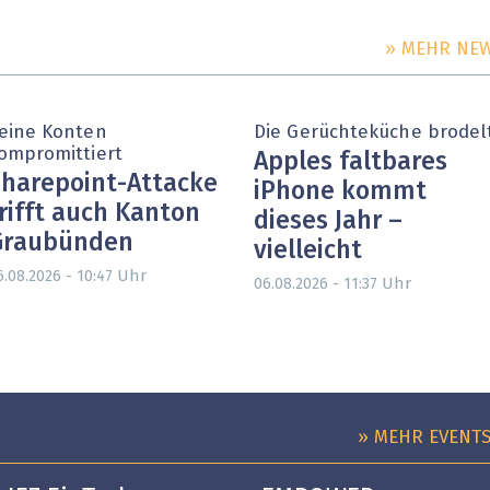
» MEHR NE
eine Konten
Die Gerüchteküche brodel
ompromittiert
Apples faltbares
harepoint-Attacke
iPhone kommt
rifft auch Kanton
dieses Jahr –
Graubünden
vielleicht
Uhr
6.08.2026 - 10:47
Uhr
06.08.2026 - 11:37
» MEHR EVENT