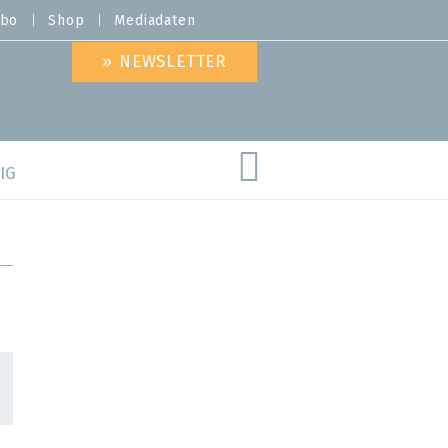
bo
Shop
Mediadaten
» NEWSLETTER
IG
are