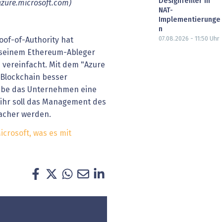
Designfehler in
azure.microsoft.com)
NAT-
Implementierunge
n
07.08.2026 - 11:50
Uhr
of-of-Authority hat
 seinem Ethereum-Ableger
s vereinfacht. Mit dem "Azure
 Blockchain besser
abe das Unternehmen eine
 ihr soll das Management des
facher werden.
crosoft, was es mit