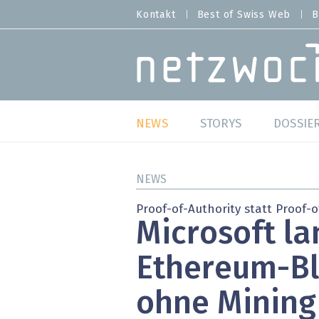
Direkt
Kontakt
Best of Swiss Web
B
HEADER
zum
MENU
Inhalt
MAIN NAVIGATION
NEWS
STORYS
DOSSIE
Live
Best o
NEWS
Wild Card
Best o
Proof-of-Authority statt Proof-
Microsoft la
Studien
Best o
Ethereum-Bl
Meinungen
SAP S
ohne Mining
Hands-on
Arbei