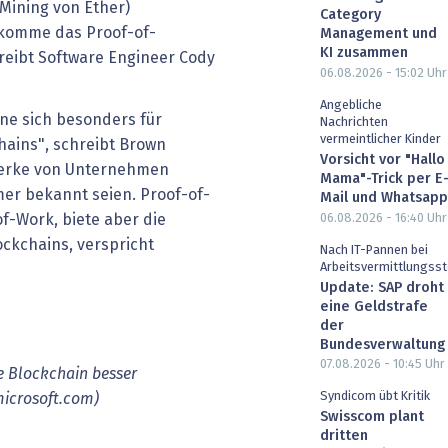
Mining von Ether)
Category
 komme das Proof-of-
Management und
KI zusammen
hreibt Software Engineer Cody
06.08.2026 - 15:02
Uhr
Angebliche
ne sich besonders für
Nachrichten
vermeintlicher Kinder
ains", schreibt Brown
Vorsicht vor "Hallo
zwerke von Unternehmen
Mama"-Trick per E
mer bekannt seien. Proof-of-
Mail und Whatsapp
06.08.2026 - 16:40
Uhr
-of-Work, biete aber die
ockchains, verspricht
Nach IT-Pannen bei
Arbeitsvermittlungsst
Update: SAP droht
eine Geldstrafe
der
Bundesverwaltung
07.08.2026 - 10:45
Uhr
ie Blockchain besser
Syndicom übt Kritik
microsoft.com)
Swisscom plant
dritten