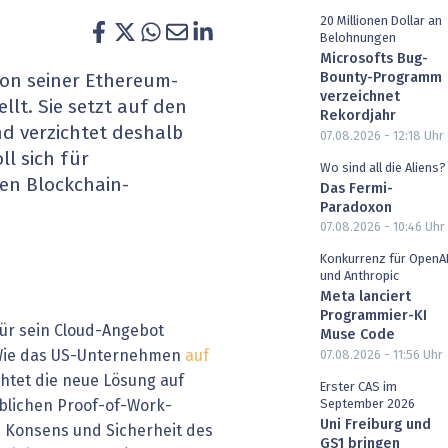
heit wird digital
IT for Health
20 Millionen Dollar an
Belohnungen
Microsofts Bug-
chain
Artificial Intelligence
Bounty-Programm
ion seiner Ethereum-
verzeichnet
llt. Sie setzt auf den
Rekordjahr
SGVO
Finance 2030
d verzichtet deshalb
07.08.2026 - 12:18
Uhr
ll sich für
 Managed Services & Co.
Fintech & Insurtech
Wo sind all die Aliens?
en Blockchain-
Das Fermi-
Paradoxon
l Banking
Professional AV & Digital Signage
07.08.2026 - 10:46
Uhr
 Dossiers
» alle Specials
Konkurrenz für OpenA
und Anthropic
Meta lanciert
Programmier-KI
für sein Cloud-Angebot
Muse Code
. Wie das US-Unternehmen
auf
07.08.2026 - 11:56
Uhr
chtet die neue Lösung auf
Erster CAS im
blichen Proof-of-Work-
September 2026
Uni Freiburg und
, Konsens und Sicherheit des
GS1 bringen