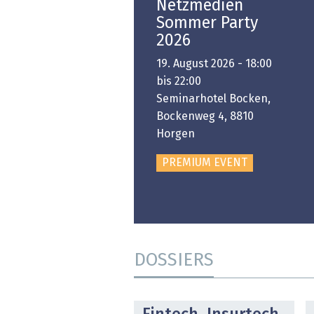
Open-i 2026 | The
Netzmedien
Swiss Innovation
Sommer Party
Platform
2026
6. November 2026 -
19. August 2026 - 18:00
:00 bis 18:00
bis 22:00
ongresshaus Zürich
Seminarhotel Bocken,
Bockenweg 4, 8810
PREMIUM EVENT
Horgen
PREMIUM EVENT
DOSSIERS
DOSSIER