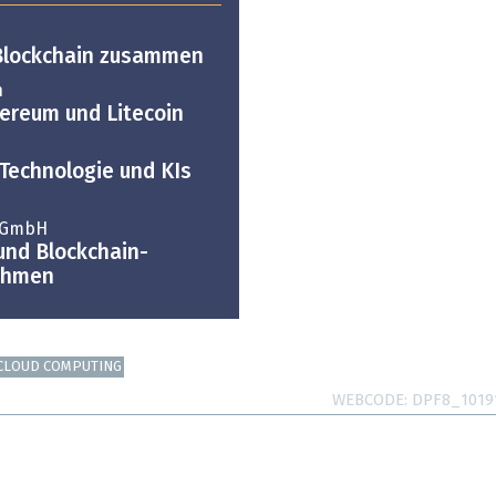
Blockchain zusammen
n
hereum und Litecoin
-Technologie und KIs
d GmbH
und Blockchain-
nehmen
CLOUD COMPUTING
WEBCODE
DPF8_1019