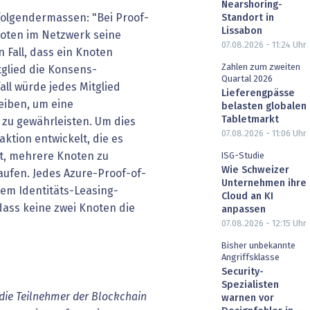
Nearshoring-
folgendermassen: "Bei Proof-
Standort in
Lissabon
noten im Netzwerk seine
07.08.2026 - 11:24
Uhr
 Fall, dass ein Knoten
Zahlen zum zweiten
itglied die Konsens-
Quartal 2026
fall würde jedes Mitglied
Lieferengpässe
iben, um eine
belasten globalen
Tabletmarkt
zu gewährleisten. Um dies
07.08.2026 - 11:06
Uhr
aktion entwickelt, die es
t, mehrere Knoten zu
ISG-Studie
Wie Schweizer
aufen. Jedes Azure-Proof-of-
Unternehmen ihre
em Identitäts-Leasing-
Cloud an KI
 dass keine zwei Knoten die
anpassen
07.08.2026 - 12:15
Uhr
Bisher unbekannte
Angriffsklasse
Security-
Spezialisten
 die Teilnehmer der Blockchain
warnen vor