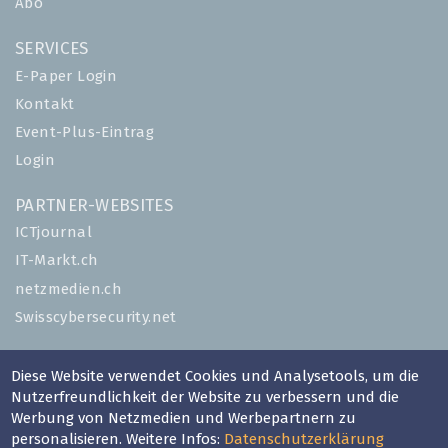
Abo
SERVICES
E-Paper Login
Kontakt
Event-Plus-Eintrag
Login
PARTNER-WEBSITES
ICTjournal
IT-Markt.ch
netzmedien.ch
Swisscybersecurity.net
© NETZMEDIEN AG 2026
Diese Website verwendet Cookies und Analysetools, um die
Impressum
Nutzerfreundlichkeit der Website zu verbessern und die
AGB
Werbung von Netzmedien und Werbepartnern zu
personalisieren. Weitere Infos:
Datenschutzerklärung
Nutzungsbestimmungen