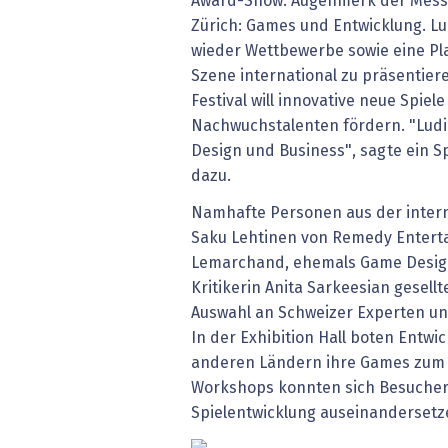
Award-Show. Augenmerk der Messe 
Zürich: Games und Entwicklung. Lu
wieder Wettbewerbe sowie eine Pl
Szene international zu präsentier
Festival will innovative neue Spiel
Nachwuchstalenten fördern. "Ludi
Design und Business", sagte ein S
dazu.
Namhafte Personen aus der intern
Saku Lehtinen von Remedy Entert
Lemarchand, ehemals Game Design
Kritikerin Anita Sarkeesian gesellt
Auswahl an Schweizer Experten un
In der Exhibition Hall boten Entwi
anderen Ländern ihre Games zum 
Workshops konnten sich Besucher 
Spielentwicklung auseinandersetz