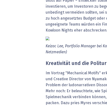
bloss auf Papier – Entwickler soll
investieren, um Investoren zu beg
unbedingt vermeiden sollten, sei
zu hoch angesetztes Budget oder o
ungeeignete Teams würden ein Fi
Kowloon Nights eher abschrecken
Keizac Lee, Portfolio Manager bei K
Netzmedien)
Kreativität und die Politur
Im Vortrag "Mechanical Motifs" er
und Creative Director von Nyamako
Problem der ludonarrativen Diss
Mehr noch: Er beleuchtete, wie Sp
Spielmechanik verbinden können, 
packen. Dazu pries Myres verschied