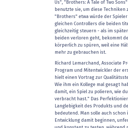
Us", "Brothers: A Tale of Two Sons
benutzte sie, um diese Techniken 
"Brothers" etwa würde der Spieler 
gleichen Controllers die beiden t
gleichzeitig steuern - als im späte
beiden verloren geht, bekommt de
körperlich zu spüren, weil eine Häl
mehr zu gebrauchen ist.
Richard Lemarchand, Associate P
Program und Mitentwickler der ers
hielt einen Vortrag zur Qualitätsst
Wie ihm ein Kollege mal gesagt hab
damit, ein Spiel zu polieren, wie d
verbracht hast." Das Perfektioniere
Langlebigkeit des Produkts und d
bedeutend. Man solle auch schon 
Entwicklung damit beginnen, unfer
und konstant zu testen, während 