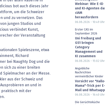
in der alten Kaserne in
Webinar: Wie E-ID
dicious bot auch dieses Jahr
und KI-Agenten da
attform, um die Schweizer
cIAM
herausfordern
en und zu vernetzen. Das
06.08.2026 - 10:49
Uhr
e von jungen Studios und
cious verbindet Kunst,
Erster CAS im
September 2026
precher der Veranstaltung
Uni Freiburg und
GS1 bringen
Category
ationalen Spieleszene, etwa
Management und
ainment, Richard
KI zusammen
06.08.2026 - 15:02
Uhr
er bei Naughty Dog und die
en sich zu einer breiten
Angebliche
Nachrichten
d Spielmacher an der Messe.
vermeintlicher Kinder
ckler aus der Schweiz und
Vorsicht vor "Hallo
Ausprobieren an und in
Mama"-Trick per E
Mail und Whatsapp
praktisch mit der
06.08.2026 - 16:40
Uhr
en.
Die Gerüchteküche