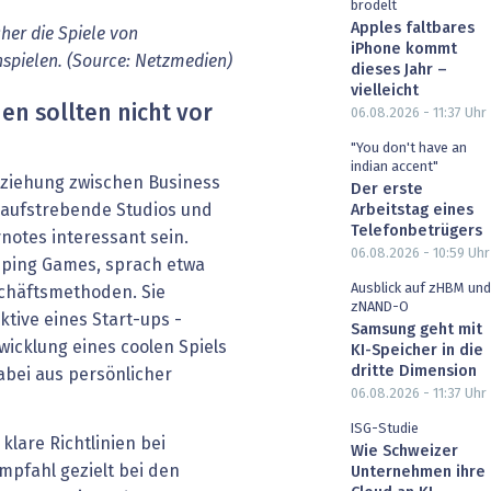
brodelt
Apples faltbares
her die Spiele von
iPhone kommt
spielen. (Source: Netzmedien)
dieses Jahr –
vielleicht
n sollten nicht vor
06.08.2026 - 11:37
Uhr
"You don't have an
indian accent"
eziehung zwischen Business
Der erste
 aufstrebende Studios und
Arbeitstag eines
Telefonbetrügers
notes interessant sein.
06.08.2026 - 10:59
Uhr
opping Games, sprach etwa
Ausblick auf zHBM und
chäftsmethoden. Sie
zNAND-O
tive eines Start-ups -
Samsung geht mit
wicklung eines coolen Spiels
KI-Speicher in die
dritte Dimension
abei aus persönlicher
06.08.2026 - 11:37
Uhr
ISG-Studie
 klare Richtlinien bei
Wie Schweizer
mpfahl gezielt bei den
Unternehmen ihre