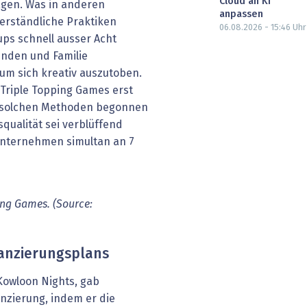
Cloud an KI
agen. Was in anderen
anpassen
verständliche Praktiken
06.08.2026 - 15:46
Uhr
ps schnell ausser Acht
unden und Familie
m sich kreativ auszutoben.
i Triple Topping Games erst
t solchen Methoden begonnen
squalität sei verblüffend
nternehmen simultan an 7
ing Games. (Source:
nanzierungsplans
 Kowloon Nights, gab
nzierung, indem er die