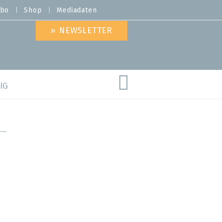
bo
Shop
Mediadaten
» NEWSLETTER
IG
are