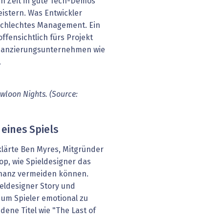
ten Zeit in gute Tech-Demos
eistern. Was Entwickler
 schlechtes Management. Ein
ffensichtlich fürs Projekt
nanzierungsunternehmen wie
.
owloon Nights. (Source:
 eines Spiels
klärte Ben Myres, Mitgründer
p, wie Spieldesigner das
onanz vermeiden können.
ieldesigner Story und
um Spieler emotional zu
ene Titel wie "The Last of