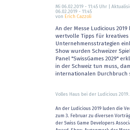
» alle News
Gesund
Mi 06.02.2019 - 11:45
Uhr | Aktualisi
06.02.2019 - 11:45
von
Erich Cazzoli
Block
An der Messe Ludicious 2019
EU-D
wertvolle Tipps für kreatives
Unternehmensstrategien einh
XaaS,
Show wurden Schweizer Spiel
Panel "SwissGames 2029" erkl
Digita
in der Schweiz tun muss, dam
internationalen Durchbruch 
» alle
Volles Haus bei der Ludicious 2019
An der Ludicious 2019 luden die Ve
zum 3. Februar zu diversen Vorträ
der Swiss Game Developers Associ