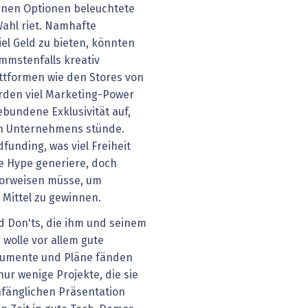
enen Optionen beleuchtete
Wahl riet. Namhafte
iel Geld zu bieten, könnten
immstenfalls kreativ
ttformen wie den Stores von
ürden viel Marketing-Power
bundene Exklusivität auf,
en Unternehmens stünde.
funding, was viel Freiheit
e Hype generiere, doch
vorweisen müsse, um
 Mittel zu gewinnen.
nd Don'ts, die ihm und seinem
wolle vor allem gute
kumente und Pläne fänden
nur wenige Projekte, die sie
anfänglichen Präsentation