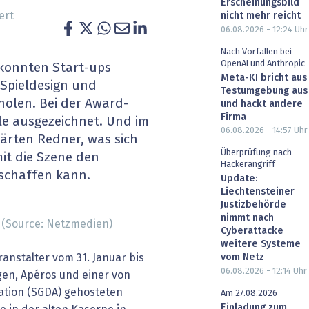
Erscheinungsbild
heit wird digital
IT for Health
ert
nicht mehr reicht
06.08.2026 - 12:24
Uhr
chain
Artificial Intelligence
Nach Vorfällen bei
OpenAI und Anthropic
 konnten Start-ups
Meta-KI bricht aus
SGVO
Finance 2030
 Spieldesign und
Testumgebung aus
olen. Bei der Award-
und hackt andere
 Managed Services & Co.
Fintech & Insurtech
Firma
e ausgezeichnet. Und im
06.08.2026 - 14:57
Uhr
ärten Redner, was sich
l Banking
Professional AV & Digital Signage
Überprüfung nach
it die Szene den
Hackerangriff
schaffen kann.
 Dossiers
» alle Specials
Update:
Liechtensteiner
Justizbehörde
nimmt nach
. (Source: Netzmedien)
Cyberattacke
weitere Systeme
ranstalter vom 31. Januar bis
vom Netz
06.08.2026 - 12:14
Uhr
gen, Apéros und einer von
ation (SGDA) gehosteten
Am 27.08.2026
Einladung zum