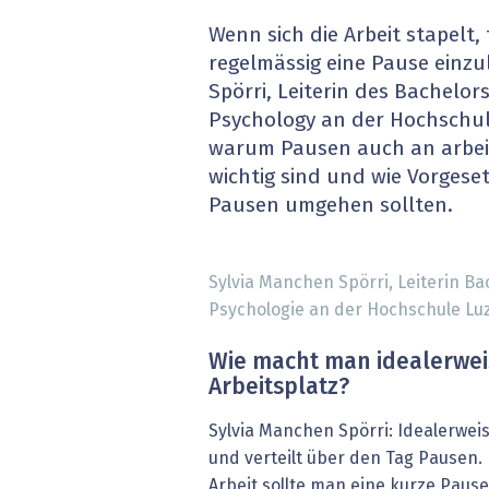
» alle News
Gesund
Wenn sich die Arbeit stapelt, 
regelmässig eine Pause einzu
Block
Spörri, Leiterin des Bachelo
Psychology an der Hochschule
EU-D
warum Pausen auch an arbei
wichtig sind und wie Vorges
XaaS,
Pausen umgehen sollten.
Digita
Sylvia Manchen Spörri, Leiterin B
» alle
Psychologie an der Hochschule Luz
Wie macht man idealerwei
Arbeitsplatz?
Sylvia Manchen Spörri: Idealerwei
und verteilt über den Tag Pausen.
Arbeit sollte man eine kurze Paus