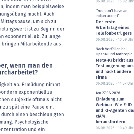
06.08.2026 - 15:02
Uhr
n, indem man beispielsweise
"You don't have an
nnungsübung macht. Auch
indian accent"
 Mittagspause, um sich zu
Der erste
Arbeitstag eines
holungswert ist zu Beginn der
Telefonbetrügers
 exponentiell ab. Zu lange
06.08.2026 - 10:59
Uhr
 bringen Mitarbeitende aus
Nach Vorfällen bei
OpenAI und Anthropic
Meta-KI bricht aus
per, wenn man den
Testumgebung aus
rcharbeitet?
und hackt andere
Firma
06.08.2026 - 14:57
Uhr
higkeit ab. Ermüdung nimmt
sondern exponentiell zu.
Am 27.08.2026
Einladung zum
n subjektiv oftmals nicht
Webinar: Wie E-ID
 zu spät eine Pause ein.
und KI-Agenten da
h durch einen beschleunigten
cIAM
tmung. Psychologische
herausfordern
06.08.2026 - 10:49
Uhr
nzentration und ein