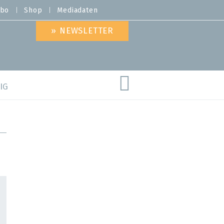
bo
Shop
Mediadaten
» NEWSLETTER
IG
are