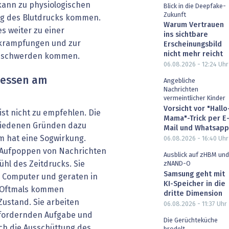
kann zu physiologischen
Blick in die Deepfake-
Zukunft
eg des Blutdrucks kommen.
Warum Vertrauen
s weiter zu einer
ins sichtbare
rkrampfungen und zur
Erscheinungsbild
nicht mehr reicht
Beschwerden kommen.
06.08.2026 - 12:24
Uhr
gessen am
Angebliche
Nachrichten
vermeintlicher Kinder
Vorsicht vor "Hallo
ist nicht zu empfehlen. Die
Mama"-Trick per E
chiedenen Gründen dazu
Mail und Whatsapp
rm hat eine Sogwirkung.
06.08.2026 - 16:40
Uhr
 Aufpoppen von Nachrichten
Ausblick auf zHBM und
ühl des Zeitdrucks. Sie
zNAND-O
Samsung geht mit
m Computer und geraten in
KI-Speicher in die
. Oftmals kommen
dritte Dimension
Zustand. Sie arbeiten
06.08.2026 - 11:37
Uhr
sfordernden Aufgabe und
Die Gerüchteküche
ch die Ausschüttung des