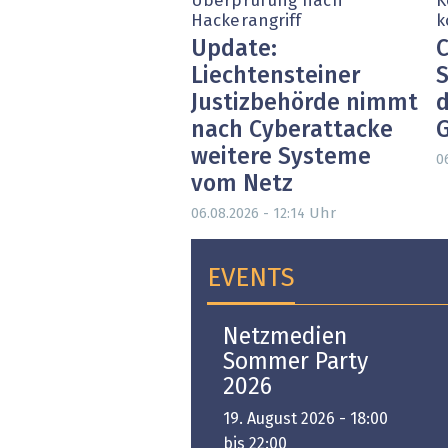
Überprüfung nach
K
Hackerangriff
k
Update:
C
Liechtensteiner
S
Justizbehörde nimmt
d
nach Cyberattacke
weitere Systeme
0
vom Netz
Uhr
06.08.2026 - 12:14
EVENTS
Open-i 2026 | The
Netzmedien
Swiss Innovation
Sommer Party
Platform
2026
6. November 2026 -
19. August 2026 - 18:00
:00 bis 18:00
bis 22:00