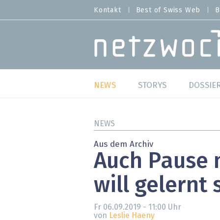
Direkt
Kontakt
Best of Swiss Web
B
HEADER
zum
MENU
Inhalt
MAIN NAVIGATION
NEWS
STORYS
DOSSIE
Live
Best o
NEWS
Wild Card
Best o
Aus dem Archiv
Auch Pause
Studien
Best o
will gelernt 
Meinungen
SAP S
Hands-on
Arbei
Fr 06.09.2019 - 11:00
Uhr
von
Leslie Haeny