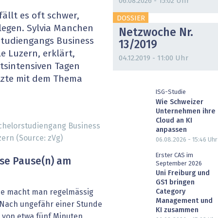
06.08.2026 - 15:02 Uhr
heit wird digital
IT for Health
fällt es oft schwer,
DOSSIER
legen. Sylvia Manchen
Netzwoche Nr.
chain
Artificial Intelligence
rstudiengangs Business
13/2019
 Luzern, erklärt,
SGVO
Finance 2030
04.12.2019 - 11:00 Uhr
tsintensiven Tagen
etzte mit dem Thema
 Managed Services & Co.
Fintech & Insurtech
ISG-Studie
Wie Schweizer
l Banking
Professional AV & Digital Signage
Unternehmen ihre
Cloud an KI
achelorstudiengang Business
 Dossiers
» alle Specials
anpassen
ern (Source: zVg)
06.08.2026 - 15:46
Uhr
Erster CAS im
se Pause(n) am
September 2026
Uni Freiburg und
GS1 bringen
se macht man regelmäs­sig
Category
Management und
 Nach ungefähr einer Stunde
KI zusammen
e von etwa fünf Minuten