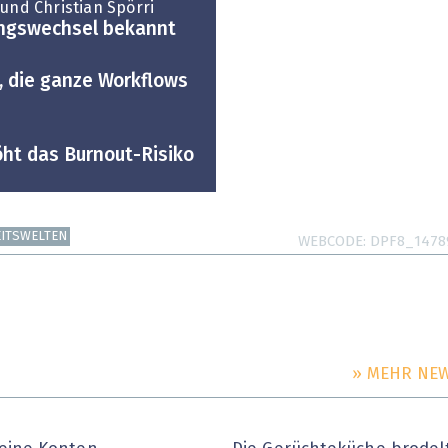
und Christian Spörri
ungswechsel bekannt
, die ganze Workflows
höht das Burnout-Risiko
EITSWELTEN
WEBCODE
DPF8_1478
» MEHR NE