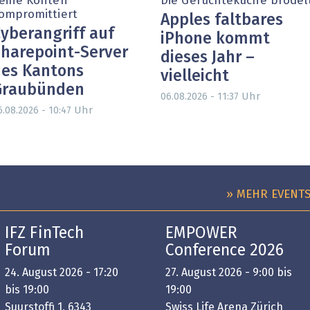
eine Konten
Die Gerüchteküche brodel
ompromittiert
Apples faltbares
yberangriff auf
iPhone kommt
harepoint-Server
dieses Jahr –
es Kantons
vielleicht
Graubünden
Uhr
06.08.2026 - 11:37
Uhr
6.08.2026 - 10:47
» MEHR EVENT
IFZ FinTech
EMPOWER
Forum
Conference 2026
24. August 2026 - 17:20
27. August 2026 - 9:00 bis
bis 19:00
19:00
Suurstoffi 1, 6343
Swiss Life Arena Zürich