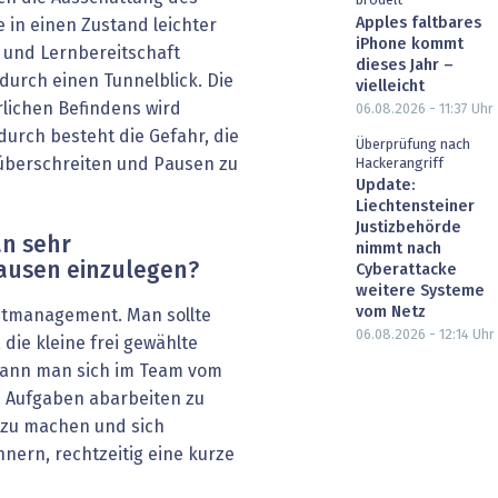
brodelt
Apples faltbares
 in einen Zustand leichter
iPhone kommt
 und Lernbereitschaft
dieses Jahr –
adurch einen Tunnelblick. Die
vielleicht
ichen Befindens wird
06.08.2026 - 11:37
Uhr
rch besteht die Gefahr, die
Überprüfung nach
überschreiten und Pausen zu
Hackerangriff
Update:
Liechtensteiner
Justizbehörde
an sehr
nimmt nach
Pausen einzulegen?
Cyberattacke
weitere Systeme
vom Netz
tmanagement. Man sollte
06.08.2026 - 12:14
Uhr
die kleine frei gewählte
kann man sich im Team vom
n Aufgaben abarbeiten zu
 zu machen und sich
nern, rechtzeitig eine kurze