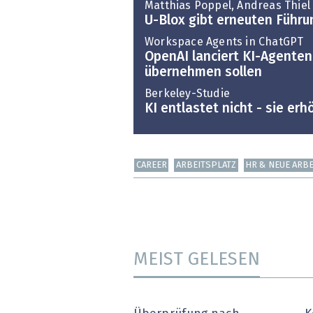
Matthias Poppel, Andreas Thiel 
U-Blox gibt erneuten Führ
Workspace Agents in ChatGPT
OpenAI lanciert KI-Agenten
übernehmen sollen
Berkeley-Studie
KI entlastet nicht - sie er
CAREER
ARBEITSPLATZ
HR & NEUE ARB
MEIST GELESEN