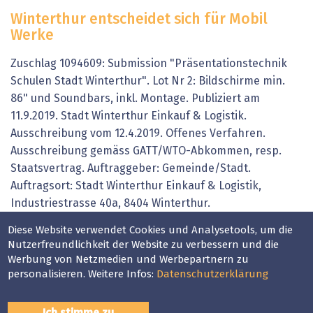
Winterthur entscheidet sich für Mobil
Werke
Zuschlag 1094609: Submission "Präsentationstechnik
Schulen Stadt Winterthur". Lot Nr 2: Bildschirme min.
86" und Soundbars, inkl. Montage. Publiziert am
11.9.2019. Stadt Winterthur Einkauf & Logistik.
Ausschreibung vom 12.4.2019. Offenes Verfahren.
Ausschreibung gemäss GATT/WTO-Abkommen, resp.
Staatsvertrag. Auftraggeber: Gemeinde/Stadt.
Auftragsort: Stadt Winterthur Einkauf & Logistik,
Industriestrasse 40a, 8404 Winterthur.
Vergabe: Zuschlag an mobil Werke AG.
Diese Website verwendet Cookies und Analysetools, um die
Nutzerfreundlichkeit der Website zu verbessern und die
Littenbachstrasse 1, 9442 Berneck. Preis: 360'077 CHF.
Werbung von Netzmedien und Werbepartnern zu
Details: 5 Offerten eingegangen. Lot Nr.2. Lot
personalisieren. Weitere Infos:
Datenschutzerklärung
Beschreibung: Bildschirme min. 86" und Soundbars,
inkl. Montage. Evaluationsdauer: 152 Tage. Gegen diese