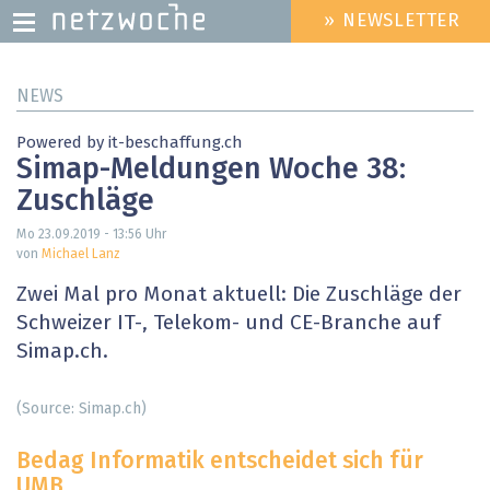
» NEWSLETTER
HEADER
MENU
Direkt
NEWS
zum
Inhalt
Powered by it-beschaffung.ch
Simap-Meldungen Woche 38:
Zuschläge
Mo 23.09.2019 - 13:56
Uhr
von
Michael Lanz
Zwei Mal pro Monat aktuell: Die Zuschläge der
Schweizer IT-, Telekom- und CE-Branche auf
Simap.ch.
(Source: Simap.ch)
Bedag Informatik entscheidet sich für
UMB