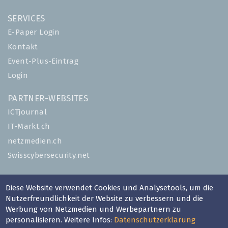
SERVICES
E-Paper Login
Kontakt
Event-Plus-Eintrag
Login
PARTNER-WEBSITES
ICTjournal
IT-Markt.ch
netzmedien.ch
Swisscybersecurity.net
© NETZMEDIEN AG 2026
Diese Website verwendet Cookies und Analysetools, um die
Impressum
Nutzerfreundlichkeit der Website zu verbessern und die
AGB
Werbung von Netzmedien und Werbepartnern zu
personalisieren. Weitere Infos:
Datenschutzerklärung
Nutzungsbestimmungen