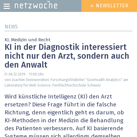
» NEWSLETTER
HEADER
MENU
Direkt
NEWS
zum
Inhalt
KI, Medizin und Recht
KI in der Diagnostik interessiert
nicht nur den Arzt, sondern auch
den Anwalt
Fr 06.12.2019 - 11:00
Uhr
von Joachim Steinwendner, Forschungsfeldleiter "GeoHealth Analytics" am
Laboratory for Web Science, Fernfachhochschule Schweiz
Wird künstliche Intelligenz (KI) den Arzt
ersetzen? Diese Frage führt in die falsche
Richtung, denn eigentlich geht es darum, ob
KI-Methoden in der Medizin die Behandlung
des Patienten verbessern. Auf KI basierende
Systeme müssen sich allerdings demselben