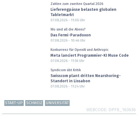
Zahlen zum zweiten Quartal 2026
Lieferengpässe belasten globalen
Tabletmarkt
07.08.2026 - 11:06
Uhr
Wo sind all die Aliens?
Das Fermi-Paradoxon
07.08.2026 - 10:46
Uhr
Konkurrenz für OpenAI und Anthropic
Meta lanciert Programmier-KI Muse Code
07.08.2026 - 11:56
Uhr
Syndicom übt Kritik
Swisscom plant dritten Nearshoring-
Standort in Lissabon
07.08.2026 - 11:24
Uhr
START-UP
SCHWEIZ
UNIVERSITÄT
WEBCODE
DPF8_163636