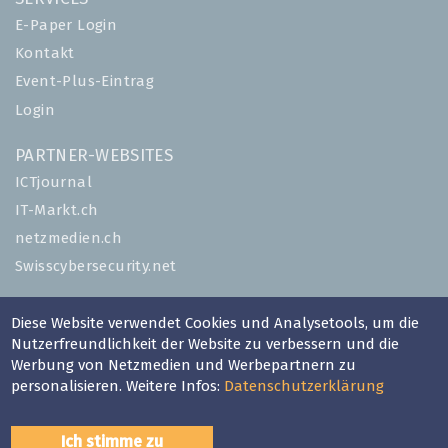
E-Paper Login
Kontakt
Event-Plus-Eintrag
Login
PARTNER-WEBSITES
ICTjournal
IT-Markt.ch
netzmedien.ch
Swisscybersecurity.net
© NETZMEDIEN AG 2026
Diese Website verwendet Cookies und Analysetools, um die
Impressum
Nutzerfreundlichkeit der Website zu verbessern und die
Werbung von Netzmedien und Werbepartnern zu
AGB
personalisieren. Weitere Infos:
Datenschutzerklärung
Nutzungsbestimmungen
Datenschutzerklärung
Ich stimme zu