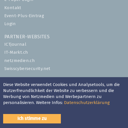
Kontakt
Event-Plus-Eintrag
Login
PARTNER-WEBSITES
ICTjournal
IT-Markt.ch
netzmedien.ch
Swisscybersecurity.net
© NETZMEDIEN AG 2026
Diese Website verwendet Cookies und Analysetools, um die
Impressum
Nutzerfreundlichkeit der Website zu verbessern und die
Werbung von Netzmedien und Werbepartnern zu
AGB
personalisieren. Weitere Infos:
Datenschutzerklärung
Nutzungsbestimmungen
Datenschutzerklärung
Ich stimme zu