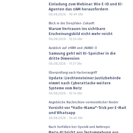
Einladung zum Webinar: Wie E-ID und KI-
Agenten das cIAM herausfordern
06.08.2026 - 10:49
Uhr
Blick in die Deepfake-Zukunft
Warum Vertrauen ins sichtbare
Erscheinungsbild nicht mehr reicht
06.08.2026 - 12:24
Uhr
Ausblick auf zHBM und zNAND-O
Samsung geht mit KI-Speicher in die
dritte Dimension
06.08.2026 - 11:37
Uhr
Überprüfung nach Hackerangriff
Update: Liechtensteiner Justizbehörde
nimmt nach Cyberattacke weitere
Systeme vom Netz
06.08.2026 - 12:14
Uhr
Angebliche Nachrichten vermeintlicher Kinder
Vorsicht vor "Hallo-Mama"-Trick per E-Mail
und Whatsapp
06.08.2026 - 16:40
Uhr
Nach Vorfällen bei OpenAI und Anthropic
Meta-KI bricht aus Testumgebung aus