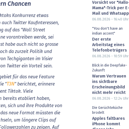
Vorsicht vor "Hallo
ern Chancen
Mama"-Trick per E
Mail und Whatsapp
Tiktoks Konkurrenz etwas
06.08.2026 - 16:40
Uhr
auch Twitter Kaufinteressen,
"You don't have an
ng auf das "Wall Street
indian accent"
äne vorantreiben werde, sei
Der erste
st habe auch nicht so grosse
Arbeitstag eines
Telefonbetrügers
och da zurzeit Politik und
06.08.2026 - 10:59
Uhr
on Techgiganten im Visier
Blick in die Deepfake-
n Twitter ein Vorteil sein.
Zukunft
Warum Vertrauen
ebiet für das neue Feature
ins sichtbare
ie "
T3N
" berichtet, erinnere
Erscheinungsbild
nt Tiktok. Viele
nicht mehr reicht
 bereits etabliert haben,
06.08.2026 - 12:24
Uhr
ten, sich und ihre Produkte von
Die Gerüchteküche
h das neue Format müssten die
brodelt
Apples faltbares
hseln, um längere Clips auf
iPhone kommt
ollowerzahlen zu zeigen. Auf