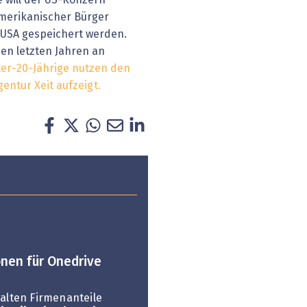
 will der US-Konzern
amerikanischer Bürger
n USA gespeichert werden.
den letzten Jahren an
ter-20-Jährige nutzen den
gentur Xeit aufzeigt.
onen für Onedrive
halten Firmenanteile