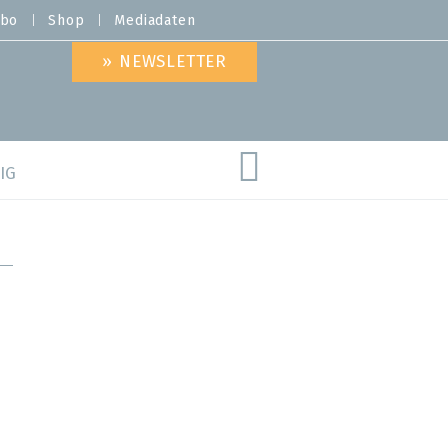
bo
Shop
Mediadaten
» NEWSLETTER
IG
are