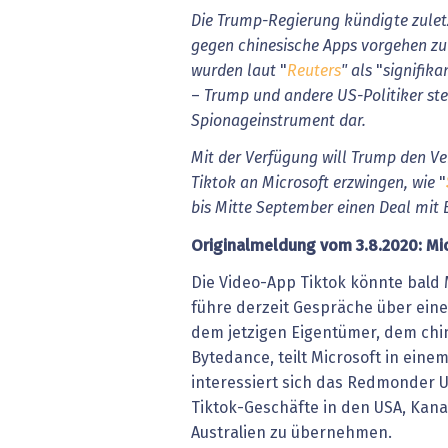
Die
Trump-Regierung
kündigte
zulet
gegen
chinesische
Apps
vorgehen
zu
wurden
laut
"
Reuters
"
als
"
signifika
–
Trump
und
andere
US-Politiker
ste
Spionageinstrument
dar.
Mit
der
Verfügung
will
Trump
den
Ve
Tiktok
an
Microsoft
erzwingen,
wie
"
bis
Mitte
September
einen
Deal
mit
Originalmeldung
vom
3.8.2020: Mi
Die Video-App Tiktok könnte bald
führe derzeit Gespräche über ein
dem jetzigen Eigentümer, dem ch
Bytedance, teilt Microsoft in ein
interessiert sich das Redmonder 
Tiktok-Geschäfte in den USA, Kan
Australien zu übernehmen.