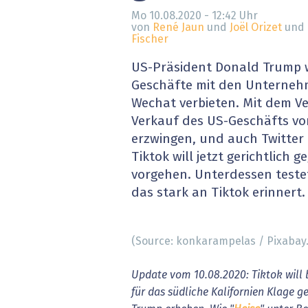
» alle News
Gesund
Mo 10.08.2020 - 12:42
Uhr
von
René Jaun
und
Joël Orizet
und
Fischer
Block
US-Präsident Donald Trump w
EU-D
Geschäfte mit den Unterneh
Wechat verbieten. Mit dem Ve
XaaS,
Verkauf des US-Geschäfts vo
erzwingen, und auch Twitter
Digita
Tiktok will jetzt gerichtlich 
vorgehen. Unterdessen testet
» alle
das stark an Tiktok erinnert.
(Source: konkarampelas / Pixabay
Update vom 10.08.2020: Tiktok will
für das südliche Kalifornien Klage 