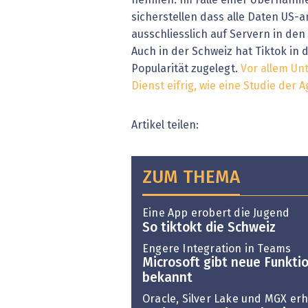
nehmen. Im Falle einer Übernahme
sicherstellen dass alle Daten US-
ausschliesslich auf Servern in de
Auch in der Schweiz hat Tiktok in 
Popularität zugelegt.
Vor allem Un
Dienst eifrig, wie eine Studie der A
Artikel teilen:
ZUM THEMA
Eine App erobert die Jugend
So tiktokt die Schweiz
Engere Integration in Teams
Microsoft gibt neue Funkti
bekannt
Oracle, Silver Lake und MGX er