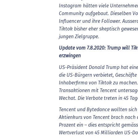
Instagram hätten viele Unternehmen
Community aufgebaut. Dieselben Vor
Influencer und ihre Follower. Ausse
Tiktok bisher eher skeptisch gewese
jungen Zielgruppe.
Update
vom
7.8.2020: Trump will Ti
erzwingen
US-Präsident
Donald
Trump
hat
ein
die
US-Bürgern
verbietet,
Geschäfte
Inhaberfirma
von
Tiktok
zu
machen.
Transaktionen
mit
Tencent
untersag
Wechat.
Die
Verbote
treten
in
45
Tag
Tencent
und
Bytedance
wollten
sich
Aktienkurs
von
Tencent
brach
nach
Prozent
ein
–
dies
entspricht
gemäss
Wertverlust
von
45
Milliarden
US-Dol