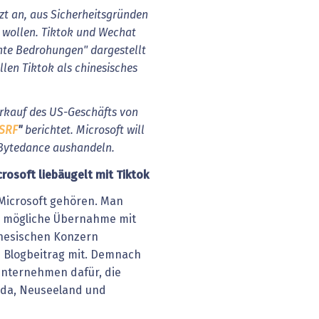
zt
an,
aus
Sicherheitsgründen
wollen.
Tiktok
und
Wechat
nte
Bedrohungen"
dargestellt
llen
Tiktok
als
chinesisches
rkauf
des
US-Geschäfts
von
SRF
"
berichtet.
Microsoft
will
Bytedance
aushandeln.
crosoft liebäugelt mit Tiktok
 Microsoft gehören. Man
e mögliche Übernahme mit
inesischen Konzern
em Blogbeitrag mit. Demnach
Unternehmen dafür, die
ada, Neuseeland und