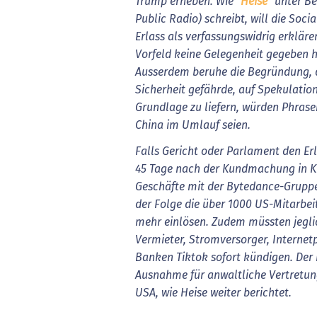
Trump erheben. Wie "
Heise
" unter B
Public Radio) schreibt, will die Soc
Erlass als verfassungswidrig erkläre
Vorfeld keine Gelegenheit gegeben 
Ausserdem beruhe die Begründung, d
Sicherheit gefährde, auf Spekulation
Grundlage zu liefern, würden Phrase
China im Umlauf seien.
Falls Gericht oder Parlament den Erl
45 Tage nach der Kundmachung in Kra
Geschäfte mit der Bytedance-Gruppe
der Folge die über 1000 US-Mitarbei
mehr einlösen. Zudem müssten jeglic
Vermieter, Stromversorger, Internet
Banken Tiktok sofort kündigen. Der 
Ausnahme für anwaltliche Vertretu
USA, wie Heise weiter berichtet.