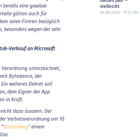
dieses Jahr –
 bereits eine gewisse
vielleicht
06.08.2026 - 11:37
Uhr
teile gälten auch für
rdem seien Firmen bezüglich
n, besonders wegen der sehr
ktok-Verkauf an Microsoft
e
Verordnung
unterzeichnet,
mit
Bytedance,
der
Ein
weiteres
Dekret
soll
en,
dem
Eigner
der
App
en
in
Kraft.
nicht
dazu
äussern.
Der
der
Verbotsverordnung
um
10
"
Bloomberg
"
einem
lar.