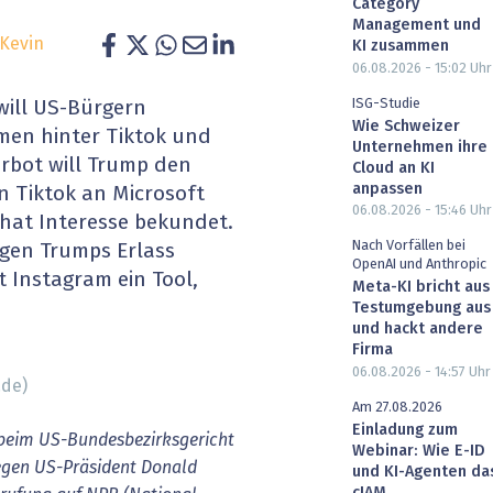
Category
heit wird digital
IT for Health
Management und
Kevin
KI zusammen
06.08.2026 - 15:02
Uhr
chain
Artificial Intelligence
ISG-Studie
ill US-Bürgern
Wie Schweizer
SGVO
Finance 2030
men hinter Tiktok und
Unternehmen ihre
rbot will Trump den
Cloud an KI
 Managed Services & Co.
Fintech & Insurtech
anpassen
n Tiktok an Microsoft
06.08.2026 - 15:46
Uhr
 hat Interesse bekundet.
l Banking
Professional AV & Digital Signage
Nach Vorfällen bei
gegen Trumps Erlass
OpenAI und Anthropic
 Instagram ein Tool,
 Dossiers
» alle Specials
Meta-KI bricht aus
Testumgebung aus
und hackt andere
Firma
06.08.2026 - 14:57
Uhr
.de)
Am 27.08.2026
Einladung zum
 beim US-Bundesbezirksgericht
Webinar: Wie E-ID
gegen US-Präsident Donald
und KI-Agenten da