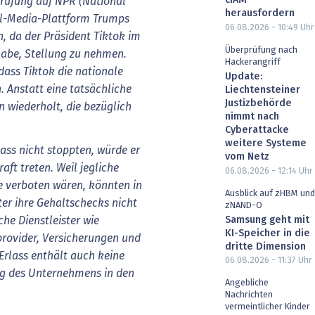
cIAM
erufung auf NPR (National
herausfordern
ial-Media-Plattform Trumps
06.08.2026 - 10:49
Uhr
n, da der Präsident Tiktok im
Überprüfung nach
habe, Stellung zu nehmen.
Hackerangriff
ass Tiktok die nationale
Update:
. Anstatt eine tatsächliche
Liechtensteiner
Justizbehörde
n wiederholt, die bezüglich
nimmt nach
Cyberattacke
weitere Systeme
ass nicht stoppten, würde er
vom Netz
ft treten. Weil jegliche
06.08.2026 - 12:14
Uhr
 verboten wären, könnten in
Ausblick auf zHBM und
ter ihre Gehaltschecks nicht
zNAND-O
Samsung geht mit
he Dienstleister wie
KI-Speicher in die
provider, Versicherungen und
dritte Dimension
Erlass enthält auch keine
06.08.2026 - 11:37
Uhr
ng des Unternehmens in den
Angebliche
Nachrichten
vermeintlicher Kinder