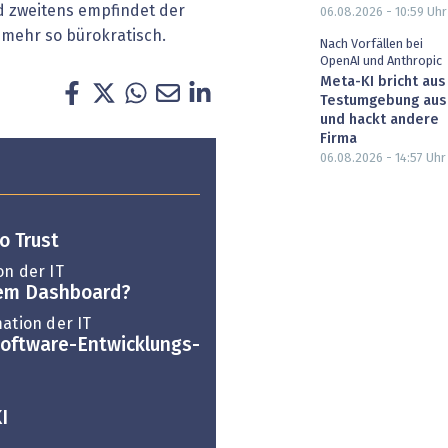
d zweitens empfindet der
06.08.2026 - 10:59
Uhr
mehr so bürokratisch.
Nach Vorfällen bei
OpenAI und Anthropic
Meta-KI bricht aus
Testumgebung aus
und hackt andere
Firma
06.08.2026 - 14:57
Uhr
o Trust
on der IT
hrem Dashboard?
ation der IT
Software-Entwicklungs-
I