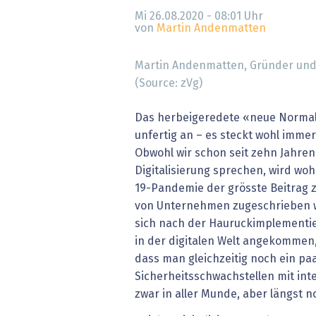
» alle News
Gesund
Mi 26.08.2020 - 08:01
Uhr
von
Martin Andenmatten
Block
Martin Andenmatten, Gründer und 
EU-D
(Source: zVg)
XaaS,
Das herbeigeredete «neue Normal»
unfertig an – es steckt wohl immer
Digita
Obwohl wir schon seit zehn Jahre
Digitalisierung sprechen, wird wo
» alle
19-Pandemie der grösste Beitrag z
von Unternehmen zugeschrieben w
sich nach der Hauruckimplementie
in der digitalen Welt angekommen,
dass man gleichzeitig noch ein paa
Sicherheitsschwachstellen mit integ
zwar in aller Munde, aber längst no