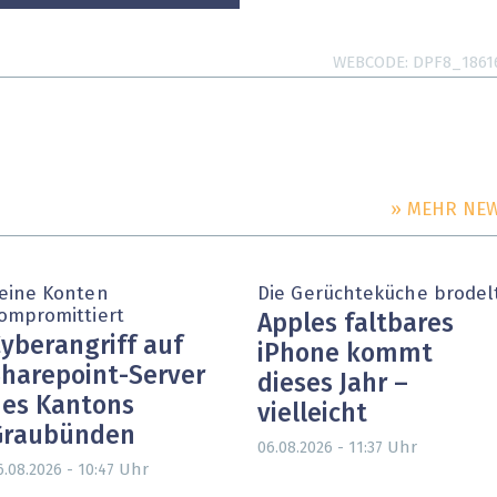
WEBCODE
DPF8_1861
» MEHR NE
eine Konten
Die Gerüchteküche brodel
ompromittiert
Apples faltbares
yberangriff auf
iPhone kommt
harepoint-Server
dieses Jahr –
es Kantons
vielleicht
Graubünden
Uhr
06.08.2026 - 11:37
Uhr
6.08.2026 - 10:47