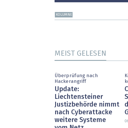
KOLUMNE
MEIST GELESEN
Überprüfung nach
K
Hackerangriff
k
Update:
C
Liechtensteiner
S
Justizbehörde nimmt
d
nach Cyberattacke
weitere Systeme
0
vom Netz