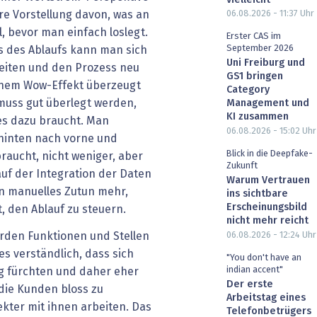
06.08.2026 - 11:37
Uhr
re Vorstellung davon, was an
l, bevor man einfach loslegt.
Erster CAS im
September 2026
s des Ablaufs kann man sich
Uni Freiburg und
beiten und den Prozess neu
GS1 bringen
inem Wow-Effekt überzeugt
Category
muss gut überlegt werden,
Management und
KI zusammen
es dazu braucht. Man
06.08.2026 - 15:02
Uhr
 hinten nach vorne und
Blick in die Deepfake-
braucht, nicht weniger, aber
Zukunft
uf der Integration der Daten
Warum Vertrauen
in manuelles Zutun mehr,
ins sichtbare
Erscheinungsbild
, den Ablauf zu steuern.
nicht mehr reicht
06.08.2026 - 12:24
Uhr
erden Funktionen und Stellen
es verständlich, dass sich
"You don't have an
indian accent"
ng fürchten und daher eher
Der erste
 die Kunden bloss zu
Arbeitstag eines
kter mit ihnen arbeiten. Das
Telefonbetrügers