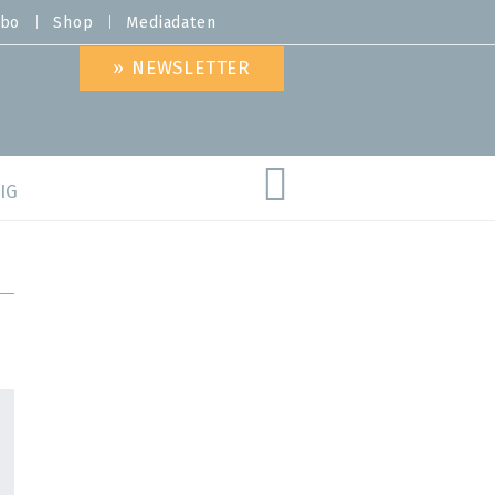
bo
Shop
Mediadaten
» NEWSLETTER
IG
are