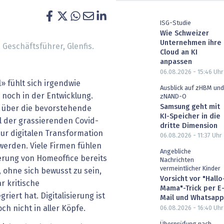
heit wird digital
IT for Health
ISG-Studie
Wie Schweizer
chain
Artificial Intelligence
Unternehmen ihre
Geschäftsführer, Glenfis.
Cloud an KI
SGVO
Finance 2030
anpassen
06.08.2026 - 15:46
Uhr
 Managed Services & Co.
Fintech & Insurtech
 fühlt sich irgendwie
Ausblick auf zHBM und
 noch in der Entwicklung.
zNAND-O
l Banking
Professional AV & Digital Signage
Samsung geht mit
n über die bevorstehende
KI-Speicher in die
hl der grassierenden Covid-
dritte Dimension
 Dossiers
» alle Specials
ur digitalen Transformation
06.08.2026 - 11:37
Uhr
erden. Viele Firmen fühlen
Angebliche
rung von Homeoffice bereits
Nachrichten
vermeintlicher Kinder
 ohne sich bewusst zu sein,
Vorsicht vor "Hallo
r kritische
Mama"-Trick per E
riert hat. Digitalisierung ist
Mail und Whatsapp
ch nicht in aller Köpfe.
06.08.2026 - 16:40
Uhr