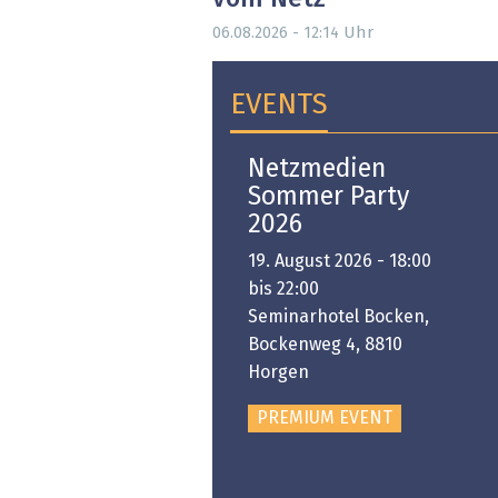
Uhr
06.08.2026 - 12:14
EVENTS
Open-i 2026 | The
Netzmedien
Swiss Innovation
Sommer Party
Platform
2026
6. November 2026 -
19. August 2026 - 18:00
:00 bis 18:00
bis 22:00
ongresshaus Zürich
Seminarhotel Bocken,
Bockenweg 4, 8810
PREMIUM EVENT
Horgen
PREMIUM EVENT