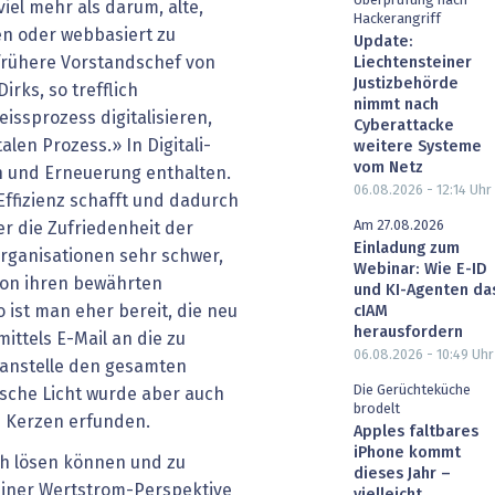
Überprüfung nach
viel mehr als darum, alte,
Hackerangriff
en oder webbasiert zu
Update:
 frühere Vorstandschef von
Liechtensteiner
Justizbehörde
irks, so trefflich
nimmt nach
issprozess digitalisieren,
Cyberattacke
alen Prozess.» In Digitali­
weitere Systeme
vom Netz
on und Erneuerung enthalten.
06.08.2026 - 12:14
Uhr
Effizienz schafft und dadurch
Am 27.08.2026
r die Zufriedenheit der
Einladung zum
Organisationen sehr schwer,
Webinar: Wie E-ID
 von ihren bewährten
und KI-Agenten da
 ist man eher bereit, die neu
cIAM
herausfordern
ittels E-Mail an die zu
06.08.2026 - 10:49
Uhr
 anstelle den gesamten
Die Gerüchteküche
ische Licht wurde aber auch
brodelt
n Kerzen erfunden.
Apples faltbares
iPhone kommt
ich lösen können und zu
dieses Jahr –
einer Wertstrom-Perspektive
vielleicht