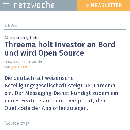
» NEWSLETTER
HEADER
MENU
Direkt
NEWS
zum
Inhalt
Afinum steigt ein
Threema holt Investor an Bord
und wird Open Source
Fr 04.09.2020 - 11:40
Uhr
von
Joël Orizet
Die deutsch-schweizerische
Beteiligungsgesellschaft steigt bei Threema
ein. Der Messaging-Dienst kündigt zudem ein
neues Feature an – und verspricht, den
Quellcode der App offenzulegen.
(Source: zVg)