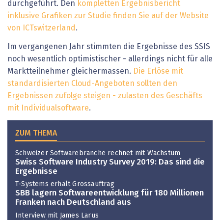
durchgeführt. Den
kompletten Ergebnisbericht
inklusive Grafiken zur Studie finden Sie auf der Website
von ICTswitzerland
.
Im vergangenen Jahr stimmten die Ergebnisse des SSIS
noch wesentlich optimistischer - allerdings nicht für alle
Marktteilnehmer gleichermassen.
Die Erlöse mit
standardisierten Cloud-Angeboten sollten den
Ergebnissen zufolge steigen - zulasten des Geschäfts
mit Individualsoftware
.
ZUM THEMA
Schweizer Softwarebranche rechnet mit Wachstum
Swiss Software Industry Survey 2019: Das sind die
Ergebnisse
T-Systems erhält Grossauftrag
SBB lagern Softwareentwicklung für 180 Millionen
Franken nach Deutschland aus
Interview mit James Larus