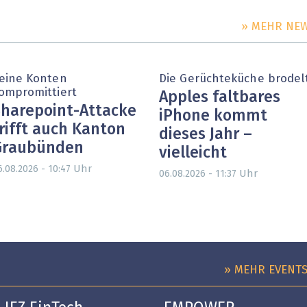
» MEHR NE
eine Konten
Die Gerüchteküche brodel
ompromittiert
Apples faltbares
harepoint-Attacke
iPhone kommt
rifft auch Kanton
dieses Jahr –
Graubünden
vielleicht
Uhr
6.08.2026 - 10:47
Uhr
06.08.2026 - 11:37
» MEHR EVENT