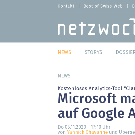
Direkt
Kontakt
Best of Swiss Web
B
HEADER
zum
MENU
Inhalt
MAIN NAVIGATION
NEWS
STORYS
DOSSIE
Live
Best o
NEWS
Wild Card
Best o
Kostenloses Analytics-Tool "Clar
Microsoft m
Studien
Best o
auf Google A
Meinungen
SAP S
Hands-on
Arbei
Do 05.11.2020 - 17:10
Uhr
von
Yannick Chavanne
und Überse