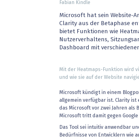
Fabian Kindle
» alle News
Gesund
Microsoft hat sein Website-
Block
Clarity aus der Betaphase en
bietet Funktionen wie Heatm
EU-D
Nutzerverhaltens, Sitzungsa
Dashboard mit verschiedene
XaaS,
Digita
Mit der Heatmaps-Funktion wird vis
und wie sie auf der Website navigi
» alle
Microsoft kündigt in einem Blogpos
allgemein verfügbar ist. Clarity is
das Microsoft vor zwei Jahren als 
Microsoft tritt damit gegen Google 
Das Tool sei intuitiv anwendbar 
Bedürfnisse von Entwicklern wie a