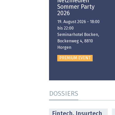
Open-i 2026 | The
Netzmedien
Swiss Innovation
Sommer Party
Platform
2026
6. November 2026 -
19. August 2026 - 18:00
:00 bis 18:00
bis 22:00
ongresshaus Zürich
Seminarhotel Bocken,
Bockenweg 4, 8810
PREMIUM EVENT
Horgen
PREMIUM EVENT
DOSSIERS
DOSSIER
Fintech, Insurtech