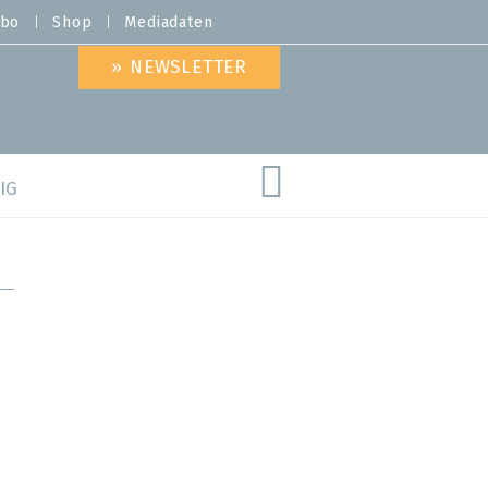
bo
Shop
Mediadaten
» NEWSLETTER
IG
are