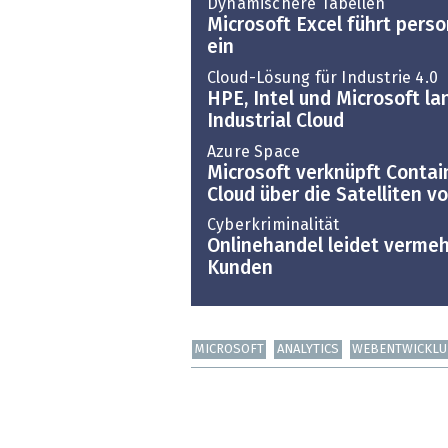
Dynamischere Tabellen
Microsoft Excel führt pers
ein
Cloud-Lösung für Industrie 4.0
HPE, Intel und Microsoft la
Industrial Cloud
Azure Space
Microsoft verknüpft Contai
Cloud über die Satelliten v
Cyberkriminalität
Onlinehandel leidet vermeh
Kunden
MICROSOFT
ANALYTICS
WEBENTWICKL