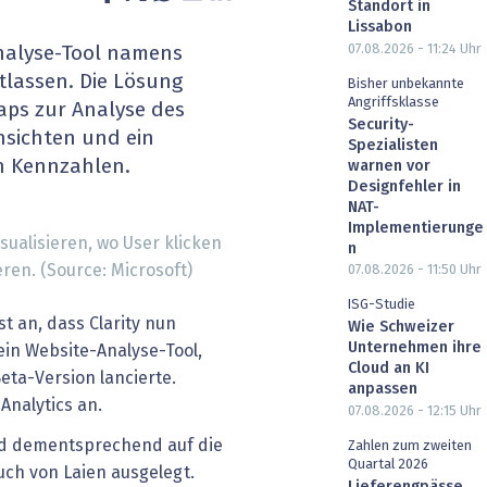
Standort in
heit wird digital
IT for Health
Lissabon
07.08.2026 - 11:24
Uhr
Analyse-Tool namens
chain
Artificial Intelligence
tlassen. Die Lösung
Bisher unbekannte
Angriffsklasse
aps zur Analyse des
Security-
SGVO
Finance 2030
nsichten und ein
Spezialisten
n Kennzahlen.
warnen vor
 Managed Services & Co.
Fintech & Insurtech
Designfehler in
NAT-
Implementierunge
l Banking
Professional AV & Digital Signage
ualisieren, wo User klicken
n
eren. (Source: Microsoft)
07.08.2026 - 11:50
Uhr
 Dossiers
» alle Specials
ISG-Studie
t an, dass Clarity nun
Wie Schweizer
Unternehmen ihre
t ein Website-Analyse-Tool,
Cloud an KI
Beta-Version lancierte.
anpassen
Analytics an.
07.08.2026 - 12:15
Uhr
und dementsprechend auf die
Zahlen zum zweiten
Quartal 2026
uch von Laien ausgelegt.