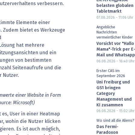
Lieferengpässe
 Nutzerverhaltens verbessern.
belasten globalen
Tabletmarkt
07.08.2026 - 11:06
Uhr
stimmte Elemente einer
Angebliche
. Zudem bietet es Werkzeuge
Nachrichten
d
vermeintlicher Kinder
Vorsicht vor "Hallo
 Lösung hat mehrere
Mama"-Trick per E
itzungsansichten und ein
Mail und Whatsapp
llungen von bestimmten
06.08.2026 - 16:40
Uhr
nzahl Seitenaufrufe und die
Erster CAS im
r Nutzer.
September 2026
Uni Freiburg und
GS1 bringen
Category
nwerte
einer
Website
in
Form
Management und
ource:
Microsoft)
KI zusammen
06.08.2026 - 15:02
Uhr
 es, User in einer Heatmap
Wo sind all die Aliens?
ar, wohin die Nutzer klicken
Das Fermi-
gieren. Es ist auch möglich,
Paradoxon