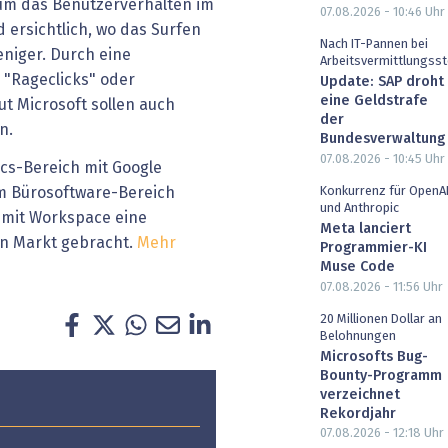
um das Benutzerverhalten im
07.08.2026 - 10:46
Uhr
d ersichtlich, wo das Surfen
Nach IT-Pannen bei
eniger. Durch eine
Arbeitsvermittlungsst
 "Rageclicks" oder
Update: SAP droht
eine Geldstrafe
ut Microsoft sollen auch
der
n.
Bundesverwaltung
07.08.2026 - 10:45
Uhr
cs-Bereich mit Google
 im Bürosoftware-Bereich
Konkurrenz für OpenA
und Anthropic
 mit Workspace eine
Meta lanciert
den Markt gebracht.
Mehr
Programmier-KI
Muse Code
07.08.2026 - 11:56
Uhr
20 Millionen Dollar an
Belohnungen
Microsofts Bug-
Bounty-Programm
verzeichnet
Rekordjahr
07.08.2026 - 12:18
Uhr