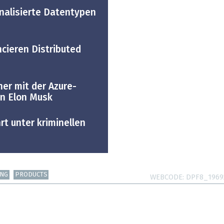
onalisierte Datentypen
ncieren Distributed
ner mit der Azure-
on Elon Musk
rt unter kriminellen
UNG
PRODUCTS
WEBCODE
DPF8_1969