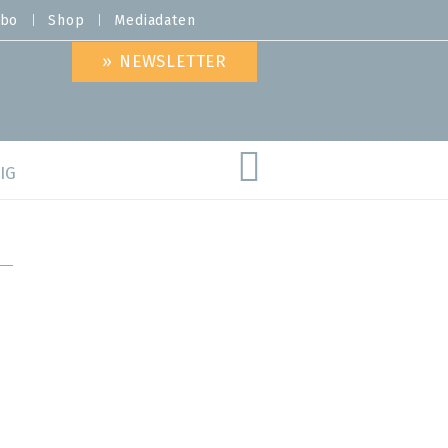
bo
Shop
Mediadaten
» NEWSLETTER
IG
are