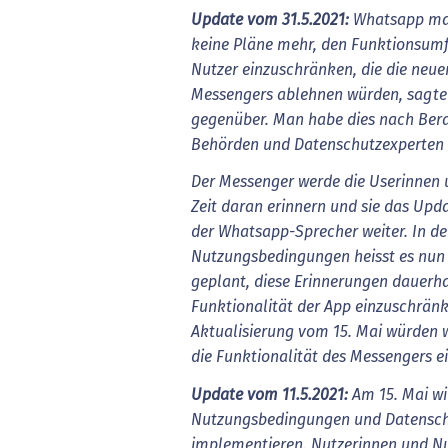
Update vom 31.5.2021:
Whatsapp
ma
keine
Pläne
mehr,
den
Funktionsum
Nutzer
einzuschränken,
die
die
neue
Messengers
ablehnen
würden,
sagte
gegenüber
.
Man
habe
dies
nach
Ber
Behörden
und
Datenschutzexperten
Der
Messenger
werde
die
Userinnen
Zeit
daran
erinnern
und
sie
das
Upda
der
Whatsapp-Sprecher
weiter.
In
de
Nutzungsbedingungen
heisst
es
nun
geplant,
diese
Erinnerungen
dauerha
Funktionalität
der
App
einzuschränk
Aktualisierung
vom
15.
Mai
würden
die
Funktionalität
des
Messengers
e
Update
vom
11.5.
2021:
Am 15. Mai wi
Nutzungsbedingungen und Datenschu
implementieren. Nutzerinnen und Nut