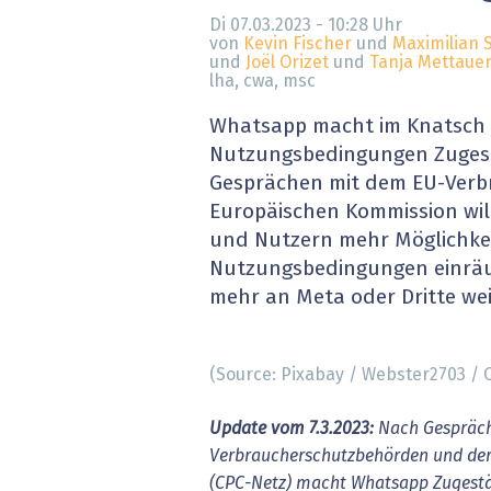
» alle News
Gesund
Di 07.03.2023 - 10:28
Uhr
von
Kevin Fischer
und
Maximilian 
und
Joël Orizet
und
Tanja Mettaue
Block
lha, cwa, msc
Whatsapp macht im Knatsch 
EU-D
Nutzungsbedingungen Zuges
XaaS,
Gesprächen mit dem EU-Verb
Europäischen Kommission wi
Digita
und Nutzern mehr Möglichkei
Nutzungsbedingungen einrä
» alle
mehr an Meta oder Dritte we
(Source: Pixabay / Webster2703 /
Update vom 7.3.2023:
Nach Gespräch
Verbraucherschutzbehörden und de
(CPC-Netz) macht Whatsapp Zugestä