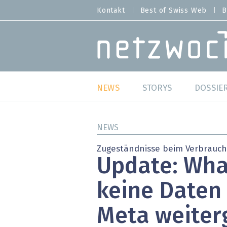
Direkt
Kontakt
Best of Swiss Web
B
HEADER
zum
MENU
Inhalt
MAIN NAVIGATION
NEWS
STORYS
DOSSIE
Live
Best o
NEWS
Wild Card
Best o
Zugeständnisse beim Verbrauch
Update: Wha
Studien
Best o
keine Daten
Meinungen
SAP S
Meta weiter
Hands-on
Arbei