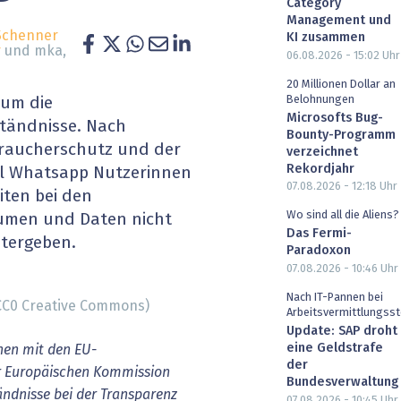
Category
heit wird digital
IT for Health
Management und
Schenner
KI zusammen
r
und mka,
06.08.2026 - 15:02
Uhr
chain
Artificial Intelligence
20 Millionen Dollar an
Belohnungen
um die
SGVO
Finance 2030
Microsofts Bug-
tändnisse. Nach
Bounty-Programm
 Managed Services & Co.
Fintech & Insurtech
raucherschutz und der
verzeichnet
Rekordjahr
ll Whatsapp Nutzerinnen
07.08.2026 - 12:18
Uhr
l Banking
Professional AV & Digital Signage
ten bei den
Wo sind all die Aliens?
umen und Daten nicht
 Dossiers
» alle Specials
Das Fermi-
itergeben.
Paradoxon
07.08.2026 - 10:46
Uhr
Nach IT-Pannen bei
 CC0 Creative Commons)
Arbeitsvermittlungsst
Update: SAP droht
eine Geldstrafe
en mit den EU-
der
r Europäischen Kommission
Bundesverwaltung
ndnisse bei der Transparenz
07.08.2026 - 10:45
Uhr