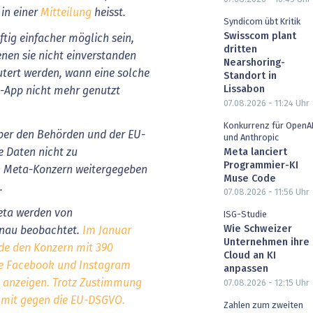
in einer
Mitteilung
heisst.
Syndicom übt Kritik
Swisscom plant
tig einfacher möglich sein,
dritten
nen sie nicht einverstanden
Nearshoring-
utert werden, wann eine solche
Standort in
Lissabon
t-App nicht mehr genutzt
07.08.2026 - 11:24
Uhr
Konkurrenz für OpenA
ber den Behörden und der EU-
und Anthropic
 Daten nicht zu
Meta lanciert
Programmier-KI
n Meta-Konzern weitergegeben
Muse Code
.
07.08.2026 - 11:56
Uhr
eta werden von
ISG-Studie
Wie Schweizer
enau beobachtet.
Im Januar
Unternehmen ihre
rde den Konzern mit 390
Cloud an KI
ste Facebook und Instagram
anpassen
g anzeigen. Trotz Zustimmung
07.08.2026 - 12:15
Uhr
damit gegen die EU-DSGVO.
Zahlen zum zweiten