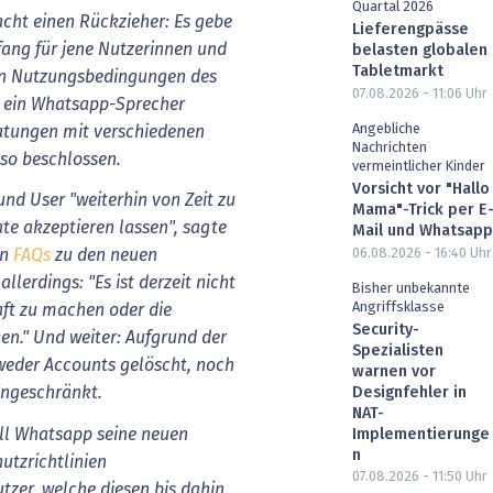
Quartal 2026
cht
einen
Rückzieher:
Es
gebe
Lieferengpässe
fang
für
jene
Nutzerinnen
und
belasten globalen
Tabletmarkt
n
Nutzungsbedingungen
des
07.08.2026 - 11:06
Uhr
ein
Whatsapp-Sprecher
Angebliche
atungen
mit
verschiedenen
Nachrichten
so
beschlossen.
vermeintlicher Kinder
Vorsicht vor "Hallo
und
User
"weiterhin
von
Zeit
zu
Mama"-Trick per E
te
akzeptieren
lassen",
sagte
Mail und Whatsapp
06.08.2026 - 16:40
Uhr
n
FAQs
zu
den
neuen
allerdings:
"Es
ist
derzeit
nicht
Bisher unbekannte
Angriffsklasse
ft
zu
machen
oder
die
Security-
en."
Und
weiter:
Aufgrund
der
Spezialisten
weder
Accounts
gelöscht,
noch
warnen vor
ingeschränkt.
Designfehler in
NAT-
ll Whatsapp seine neuen
Implementierunge
n
tzrichtlinien
07.08.2026 - 11:50
Uhr
zer, welche diesen bis dahin