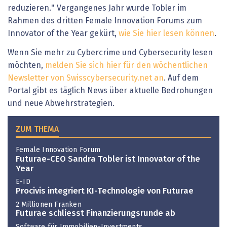
reduzieren." Vergangenes Jahr wurde Tobler im
Rahmen des dritten Female Innovation Forums zum
Innovator of the Year gekürt,
wie Sie hier lesen können
.
Wenn Sie mehr zu Cybercrime und Cybersecurity lesen
möchten,
melden Sie sich hier für den wöchentlichen
Newsletter von Swisscybersecurity.net an
. Auf dem
Portal gibt es täglich News über aktuelle Bedrohungen
und neue Abwehrstrategien.
ZUM THEMA
Female Innovation Forum
Futurae-CEO Sandra Tobler ist Innovator of the
Year
E-ID
Procivis integriert KI-Technologie von Futurae
2 Millionen Franken
Futurae schliesst Finanzierungsrunde ab
Software für Immobilien-Investments