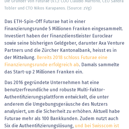
Die Gründer von Futurae (v.l.): COO Claudio Marforio, CEO Sandra
Tobler und CTO Nikos Karapanos. (Source: zVg)
Das ETH-Spin-Off Futurae hat in einer
Finanzierungsrunde 5 Millionen Franken eingesammelt.
Investiert haben der Finanzdienstleister Euroclear
sowie seine bisherigen Geldgeber, darunter Axa Venture
Partners und die Zürcher Kantonalbank, heisst es in
der Mitteilung.
Bereits 2018 schloss Futurae eine
Finanzierungsrunde erfolgreich ab
. Damals sammelte
das Start-up 2 Millionen Franken ein.
Das 2016 gegründete Unternehmen hat eine
benutzerfreundliche und robuste Multi-Faktor-
Authentifizierungsplattform entwickelt, die unter
anderem die Umgebungsgeräusche des Nutzers
analysiert, um die Sicherheit zu erhöhen. Aktuell habe
Futurae mehr als 100 Bankkunden. Zudem nutzt auch
Six die Authentifizierungslösung,
und bei Swisscom ist