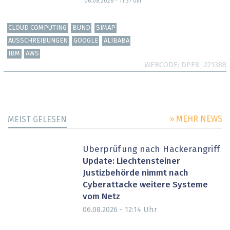
06.08.2026 - 11:37
Uhr
CLOUD COMPUTING
BUND
SIMAP
AUSSCHREIBUNGEN
GOOGLE
ALIBABA
IBM
AWS
WEBCODE
DPF8_221388
» MEHR NEWS
MEIST GELESEN
Überprüfung nach Hackerangriff
Update: Liechtensteiner
Justizbehörde nimmt nach
Cyberattacke weitere Systeme
vom Netz
Uhr
06.08.2026 - 12:14