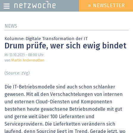
» NEWSLETTER
HEADER
MENU
Direkt
NEWS
zum
Inhalt
Kolumne: Digitale Transformation der IT
Drum prüfe, wer sich ewig bindet
Mi 13.10.2021 - 08:00
Uhr
von
Martin Andenmatten
(Source: zVg)
Die IT-Betriebsmodelle sind auch schon schlanker
gewesen. Mit all den Verschachtelungen von internen
und externen Cloud-Diensten und Komponenten
bestehen heute gewachsene Betriebsmodelle mit gut
und gerne weit über 100 Lieferanten und
Serviceprovidern. Die Lieferketten verändern sich
laufend, denn Sourcing liegt im Trend. Gerade jetzt, wo