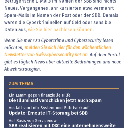
Betrügerische E-Mails im Namen der SBB sind nichts
Neues. Vergangenes Jahr kursierten etwa vermehrt
Spam-Mails im Namen der Post oder der SBB. Damals
waren die Cyberkriminellen auf Geld oder sensible
Daten aus,
wie Sie hier nachlesen können
.
Wenn Sie mehr zu Cybercrime und Cybersecurity lesen
möchten,
melden Sie sich hier für den wöchentlichen
Newsletter von Swisscybersecurity.net an
. Auf dem Portal
gibt es täglich News über aktuelle Bedrohungen und neue
Abwehrstrategien
.
ZUM THEMA
Ein Lamm gegen finanzielle Hilfe
Die Illuminati verschicken jetzt auch Spam
Ausfall von Info-System und Billetverkauf
Update: Erneute IT-Störung bei SBB
Auf Basis von Servicenow
SBB realisieren mit DXC eine unternehmensweite