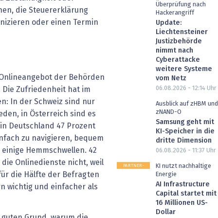
Überprüfung nach
en, die Steuererklärung
Hackerangriff
nizieren oder einen Termin
Update:
Liechtensteiner
Justizbehörde
nimmt nach
Cyberattacke
weitere Systeme
 Onlineangebot der Behörden
vom Netz
06.08.2026 - 12:14
Uhr
. Die Zufriedenheit hat im
: In der Schweiz sind nur
Ausblick auf zHBM und
zNAND-O
eden, in Österreich sind es
Samsung geht mit
 in Deutschland 47 Prozent
KI-Speicher in die
einfach zu navigieren, bequem
dritte Dimension
s einige Hemmschwellen. 42
06.08.2026 - 11:37
Uhr
die Onlinedienste nicht, weil
PARTNER-
KI nutzt nachhaltige
POST
für die Hälfte der Befragten
Energie
AI Infrastructure
n wichtig und einfacher als
Capital startet mit
16 Millionen US-
Dollar
 guten Grund, warum die