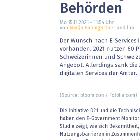
Behörden
» alle News
Gesund
Block
Mo 15.11.2021 - 11:54
Uhr
von
Nadja Baumgartner
und lha
EU-D
Der Wunsch nach E-Services i
vorhanden. 2021 nutzen 60 P
XaaS,
Schweizerinnen und Schweiz
Angebot. Allerdings sank die
Digita
digitalen Services der Ämter.
» alle
(Source: bloomicon / Fotolia.com)
Die Initiative D21 und die Technis
haben den E-Government Monitor 2
Studie zeigt, wie sich Bekanntheit
Nutzungsbarrieren in Zusammenha