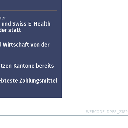
mer
 und Swiss E-Health
der statt
 Wirtschaft von der
etzen Kantone bereits
ebteste Zahlungsmittel
WEBCODE
DPF8_2382