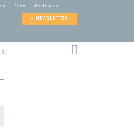
bo
Shop
Mediadaten
» NEWSLETTER
IG
are