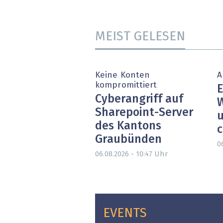
MEIST GELESEN
Keine Konten
A
kompromittiert
E
Cyberangriff auf
W
Sharepoint-Server
u
des Kantons
c
Graubünden
0
Uhr
06.08.2026 - 10:47
EVENTS