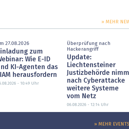
» MEHR NE
m 27.08.2026
Überprüfung nach
Hackerangriff
inladung zum
Update:
ebinar: Wie E-ID
Liechtensteiner
nd KI-Agenten das
Justizbehörde nimm
IAM herausfordern
nach Cyberattacke
Uhr
6.08.2026 - 10:49
weitere Systeme
vom Netz
Uhr
06.08.2026 - 12:14
» MEHR EVENT