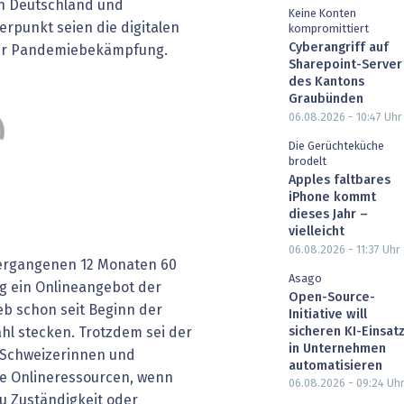
in Deutschland und
Keine Konten
rpunkt seien die digitalen
kompromittiert
Cyberangriff auf
er Pandemiebekämpfung.
Sharepoint-Server
des Kantons
Graubünden
06.08.2026 - 10:47
Uhr
Die Gerüchteküche
brodelt
Apples faltbares
iPhone kommt
dieses Jahr –
vielleicht
06.08.2026 - 11:37
Uhr
vergangenen 12 Monaten 60
Asago
g ein Onlineangebot der
Open-Source-
eb schon seit Beginn der
Initiative will
sicheren KI-Einsat
ahl stecken. Trotzdem sei der
in Unternehmen
 Schweizerinnen und
automatisieren
e Onlineressourcen, wenn
06.08.2026 - 09:24
Uh
zu Zuständigkeit oder