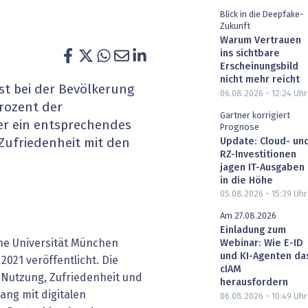
heit wird digital
IT for Health
Blick in die Deepfake-
Zukunft
Warum Vertrauen
chain
Artificial Intelligence
ins sichtbare
Erscheinungsbild
nicht mehr reicht
SGVO
Finance 2030
st bei der Bevölkerung
06.08.2026 - 12:24
Uhr
rozent der
 Managed Services & Co.
Fintech & Insurtech
Gartner korrigiert
er ein entsprechendes
Prognose
Update: Cloud- un
 Zufriedenheit mit den
l Banking
Professional AV & Digital Signage
RZ-Investitionen
jagen IT-Ausgaben
 Dossiers
» alle Specials
in die Höhe
05.08.2026 - 15:39
Uhr
Am 27.08.2026
Einladung zum
che Universität München
Webinar: Wie E-ID
und KI-Agenten da
021 veröffentlicht. Die
cIAM
, Nutzung, Zufriedenheit und
herausfordern
ng mit digitalen
06.08.2026 - 10:49
Uhr