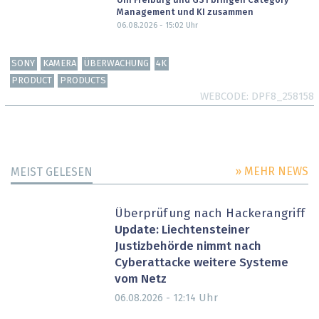
Uni Freiburg und GS1 bringen Category
Management und KI zusammen
06.08.2026 - 15:02
Uhr
SONY
KAMERA
ÜBERWACHUNG
4K
PRODUCT
PRODUCTS
WEBCODE
DPF8_258158
» MEHR NEWS
MEIST GELESEN
Überprüfung nach Hackerangriff
Update: Liechtensteiner
Justizbehörde nimmt nach
Cyberattacke weitere Systeme
vom Netz
Uhr
06.08.2026 - 12:14