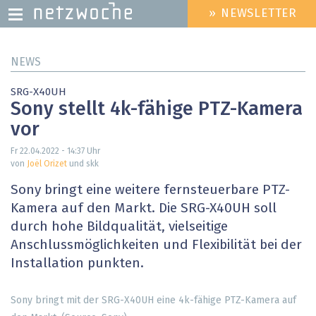
» NEWSLETTER
HEADER
MENU
Direkt
NEWS
zum
Inhalt
SRG-X40UH
Sony stellt 4k-fähige PTZ-Kamera
vor
Fr 22.04.2022 - 14:37
Uhr
von
Joël Orizet
und skk
Sony bringt eine weitere fernsteuerbare PTZ-
Kamera auf den Markt. Die SRG-X40UH soll
durch hohe Bildqualität, vielseitige
Anschlussmöglichkeiten und Flexibilität bei der
Installation punkten.
Sony bringt mit der SRG-X40UH eine 4k-fähige PTZ-Kamera auf