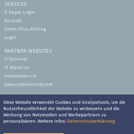
SERVICES
E-Paper Login
Kontakt
Event-Plus-Eintrag
Login
PARTNER-WEBSITES
ICTjournal
IT-Markt.ch
netzmedien.ch
Swisscybersecurity.net
© NETZMEDIEN AG 2026
Diese Website verwendet Cookies und Analysetools, um die
Impressum
Nutzerfreundlichkeit der Website zu verbessern und die
AGB
Werbung von Netzmedien und Werbepartnern zu
personalisieren. Weitere Infos:
Datenschutzerklärung
Nutzungsbestimmungen
Datenschutzerklärung