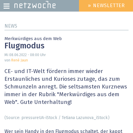
» NEWSLETTER
HEADER
MENU
Direkt
NEWS
zum
Inhalt
Merkwürdiges aus dem Web
Flugmodus
Mi 08.06.2022 - 08:00
Uhr
von
René Jaun
CE- und IT-Welt fördern immer wieder
Erstaunliches und Kurioses zutage, das zum
Schmunzeln anregt. Die seltsamsten Kurznews
immer in der Rubrik "Merkwürdiges aus dem
Web". Gute Unterhaltung!
(Source: pressureUA-iStock / Tetiana Lazunova_iStock)
Wer sein Handy in den Flugmodus schaltet, der kappt