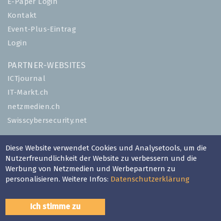
E-Paper Login
Kontakt
Event-Plus-Eintrag
Login
PARTNER-WEBSITES
ICTjournal
IT-Markt.ch
netzmedien.ch
Swisscybersecurity.net
© NETZMEDIEN AG 2026
Diese Website verwendet Cookies und Analysetools, um die
Impressum
Nutzerfreundlichkeit der Website zu verbessern und die
Werbung von Netzmedien und Werbepartnern zu
AGB
personalisieren. Weitere Infos:
Datenschutzerklärung
Nutzungsbestimmungen
Datenschutzerklärung
Ich stimme zu