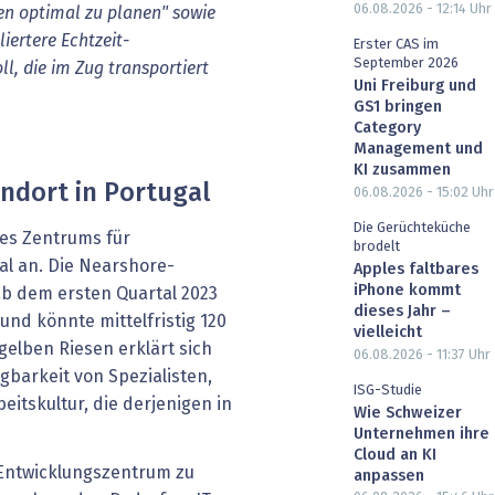
06.08.2026 - 12:14
Uhr
en optimal zu planen" sowie
iertere Echtzeit-
Erster CAS im
September 2026
ll, die im Zug transportiert
Uni Freiburg und
GS1 bringen
Category
Management und
KI zusammen
andort in Portugal
06.08.2026 - 15:02
Uhr
Die Gerüchteküche
nes Zentrums für
brodelt
l an. Die Nearshore-
Apples faltbares
iPhone kommt
 ab dem ersten Quartal 2023
dieses Jahr –
und könnte mittelfristig 120
vielleicht
elben Riesen erklärt sich
06.08.2026 - 11:37
Uhr
gbarkeit von Spezialisten,
ISG-Studie
beitskultur, die derjenigen in
Wie Schweizer
Unternehmen ihre
Cloud an KI
Entwicklungszentrum zu
anpassen