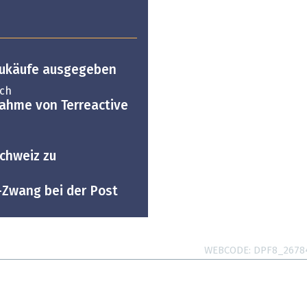
T-Zukäufe ausgegeben
ich
nahme von Terreactive
schweiz zu
-Zwang bei der Post
WEBCODE
DPF8_2678