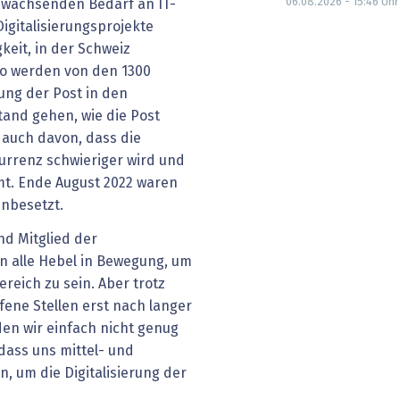
06.08.2026 - 15:46
Uhr
m wachsenden Bedarf an IT-
Digitalisierungsprojekte
keit, in der Schweiz
 So werden von den 1300
lung der Post in den
and gehen, wie die Post
t auch davon, dass die
urrenz schwieriger wird und
t. Ende August 2022 waren
unbesetzt.
nd Mitglied der
en alle Hebel in Bewegung, um
ereich zu sein. Aber trotz
ene Stellen erst nach langer
en wir einfach nicht genug
 dass uns mittel- und
n, um die Digitalisierung der