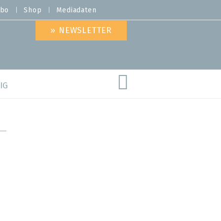
bo
Shop
Mediadaten
» NEWSLETTER
IG
are