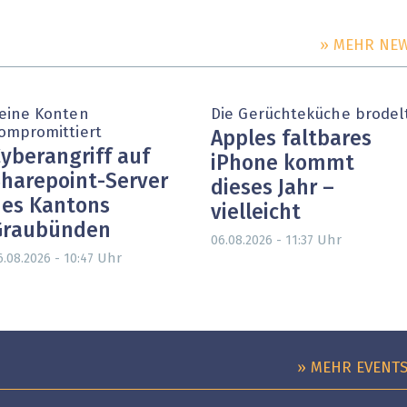
» MEHR NE
eine Konten
Die Gerüchteküche brodel
ompromittiert
Apples faltbares
yberangriff auf
iPhone kommt
harepoint-Server
dieses Jahr –
es Kantons
vielleicht
Graubünden
Uhr
06.08.2026 - 11:37
Uhr
6.08.2026 - 10:47
» MEHR EVENT