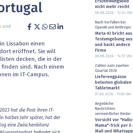
Erscheinungsbild
ortugal
heit wird digital
IT for Health
nicht mehr reicht
06.08.2026 - 12:24
Uhr
chain
Artificial Intelligence
Nach Vorfällen bei
n
und
OpenAI und Anthropic
Meta-KI bricht aus
SGVO
Finance 2030
Testumgebung aus
 in Lissabon einen
und hackt andere
 Managed Services & Co.
Fintech & Insurtech
Firma
rt eröffnet. Sie will
06.08.2026 - 14:57
Uhr
isten decken, die in der
l Banking
Professional AV & Digital Signage
Zahlen zum zweiten
 finden sind. Nach einem
Quartal 2026
sonen im IT-Campus.
 Dossiers
» alle Specials
Lieferengpässe
belasten globalen
Tabletmarkt
07.08.2026 - 11:06
Uhr
Angebliche
Nachrichten
023 hat die Post ihren IT-
vermeintlicher Kinder
in halbes Jahr später, hat der
Vorsicht vor "Hallo
og eine Zwischenbilanz
Mama"-Trick per E
Mail und Whatsapp
cklungsstandort befindet sich