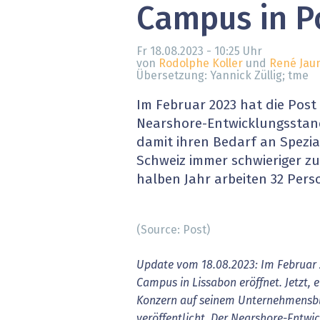
Campus in P
» alle News
Gesund
Block
Fr 18.08.2023 - 10:25
Uhr
von
Rodolphe Koller
und
René Jau
Übersetzung: Yannick Züllig; tme
EU-D
Im Februar 2023 hat die Post
XaaS,
Nearshore-Entwicklungsstando
damit ihren Bedarf an Spezial
Digita
Schweiz immer schwieriger zu
halben Jahr arbeiten 32 Per
» alle
(Source: Post)
Update vom 18.08.2023: Im Februar 2
Campus in Lissabon eröffnet. Jetzt, e
Konzern auf seinem Unternehmensbl
veröffentlicht. Der Nearshore-Entwi