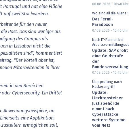
06.08.2026 - 16:40
Uhr
 Portugal und hat eine Fläche
lt auf zwei Stockwerken.
Wo sind all die Aliens?
Das Fermi-
rbeitende für den neuen
Paradoxon
07.08.2026 - 10:46
Uhr
die Post. Das sind weniger als
ündigung des Campus als
Nach IT-Pannen bei
Arbeitsvermittlungsst
auch in Lissabon nicht die
Update: SAP droht
Spezialisten sind", kommentiert
eine Geldstrafe
trag. "Der Vorteil aber ist,
der
Bundesverwaltung
 neuen Mitarbeitenden in ihrer
07.08.2026 - 10:45
Uhr
Überprüfung nach
erem in den Bereichen
Hackerangriff
oder Cybersecurity. Ein Drittel
Update:
Liechtensteiner
Justizbehörde
nimmt nach
te Anwendungsbeispiele, an
Cyberattacke
Einerseits eine Applikation,
weitere Systeme
-zustellern ermöglichen soll,
vom Netz