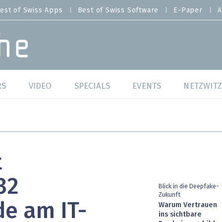
est of Swiss Apps
Best of Swiss Software
E-Paper
A
RS
VIDEO
SPECIALS
EVENTS
NETZWITZ
f Swiss Web
Swiss Digital Ranking
Best of Swiss Web
f Swiss Apps
Datacenter
Best of Swiss Apps
t
f Swiss Software
Cybersecurity
Best of Swiss Softw
32
/4 Hana
IT for Gov
Blick in die Deepfake-
Zukunft
de am IT-
Warum Vertrauen
tswelten
Cloud & Managed Services
ins sichtbare