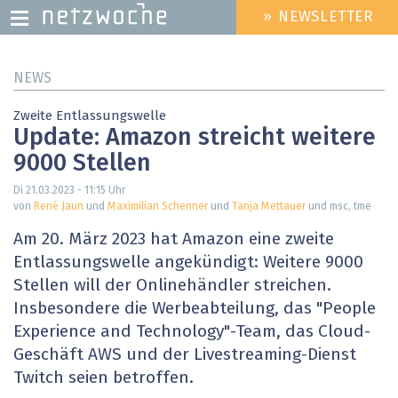
» NEWSLETTER
HEADER
MENU
Direkt
NEWS
zum
Inhalt
Zweite Entlassungswelle
Update: Amazon streicht weitere
9000 Stellen
Di 21.03.2023 - 11:15
Uhr
von
René Jaun
und
Maximilian Schenner
und
Tanja Mettauer
und msc, tme
Am 20. März 2023 hat Amazon eine zweite
Entlassungswelle angekündigt: Weitere 9000
Stellen will der Onlinehändler streichen.
Insbesondere die Werbeabteilung, das "People
Experience and Technology"-Team, das Cloud-
Geschäft AWS und der Livestreaming-Dienst
Twitch seien betroffen.