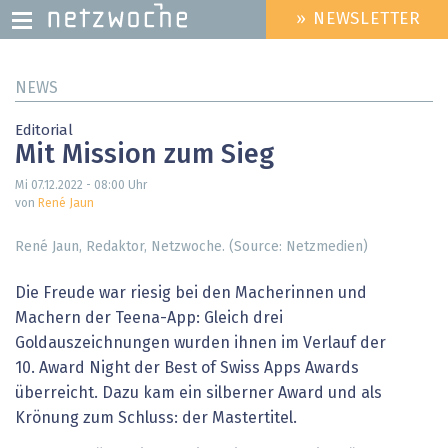
» NEWSLETTER
HEADER
MENU
Direkt
NEWS
zum
Inhalt
Editorial
Mit Mission zum Sieg
Mi 07.12.2022 - 08:00
Uhr
von
René Jaun
René Jaun, Redaktor, Netzwoche. (Source: Netzmedien)
Die Freude war riesig bei den Macherinnen und
Machern der Teena-App: Gleich drei
Goldauszeichnungen wurden ihnen im Verlauf der
10. Award Night der Best of Swiss Apps Awards
überreicht. Dazu kam ein silberner Award und als
Krönung zum Schluss: der Mastertitel.