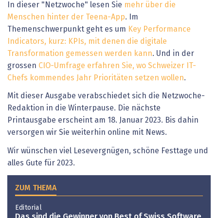
In dieser "Netzwoche" lesen Sie
mehr über die
Menschen hinter der Teena-App
. Im
Themenschwerpunkt geht es um
Key Performance
Indicators, kurz: KPIs, mit denen die digitale
Transformation gemessen werden kann
. Und in der
grossen
CIO-Umfrage erfahren Sie, wo Schweizer IT-
Chefs kommendes Jahr Prioritäten setzen wollen
.
Mit dieser Ausgabe verabschiedet sich die Netzwoche-
Redaktion in die Winterpause. Die nächste
Printausgabe erscheint am 18. Januar 2023. Bis dahin
versorgen wir Sie weiterhin online mit News.
Wir wünschen viel Lesevergnügen, schöne Festtage und
alles Gute für 2023.
ZUM THEMA
Editorial
Das sind die Gewinner von Best of Swiss Software