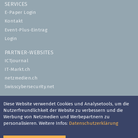
SERVICES
E-Paper Login
Kontakt
Event-Plus-Eintrag
Login
PARTNER-WEBSITES
ICTjournal
IT-Markt.ch
netzmedien.ch
Swisscybersecurity.net
© NETZMEDIEN AG 2026
Diese Website verwendet Cookies und Analysetools, um die
Impressum
Nutzerfreundlichkeit der Website zu verbessern und die
Werbung von Netzmedien und Werbepartnern zu
AGB
personalisieren. Weitere Infos:
Datenschutzerklärung
Nutzungsbestimmungen
Datenschutzerklärung