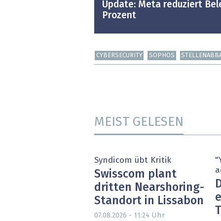
Update: Meta reduziert Bel
Prozent
CYBERSECURITY
SOPHOS
STELLENABB
MEIST GELESEN
Syndicom übt Kritik
"
a
Swisscom plant
D
dritten Nearshoring-
e
Standort in Lissabon
T
Uhr
07.08.2026 - 11:24