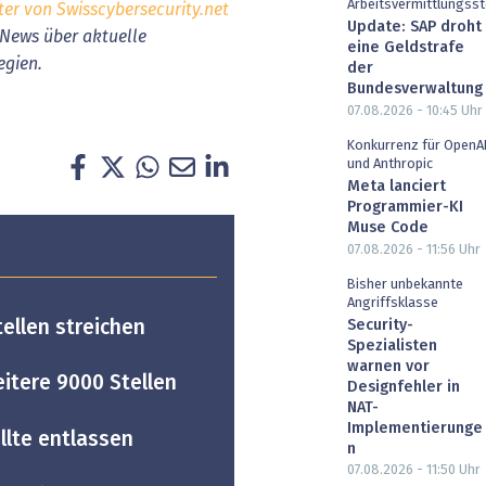
Arbeitsvermittlungsst
ter von Swisscybersecurity.net
Update: SAP droht
h News über aktuelle
eine Geldstrafe
egien.
der
Bundesverwaltung
07.08.2026 - 10:45
Uhr
Konkurrenz für OpenA
und Anthropic
Meta lanciert
Programmier-KI
Muse Code
07.08.2026 - 11:56
Uhr
Bisher unbekannte
Angriffsklasse
Security-
tellen streichen
Spezialisten
warnen vor
itere 9000 Stellen
Designfehler in
NAT-
Implementierunge
llte entlassen
n
07.08.2026 - 11:50
Uhr