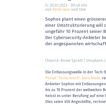
» alle News
Gesund
Fr 20.01.2023 - 09:40
Uhr
von
René Jaun
und tme
Block
Sophos plant einen grössere
einer Umstrukturierung will
EU-D
ungefähr 10 Prozent seiner B
Der Cybersecurity-Anbieter b
XaaS,
der angespannten wirtschaft
Digita
(Source: Annie Spratt / Unsplash.
» alle
Die Entlassungswelle in der Tech-
Portal "Techcrunch" berichtete,
re
Anbieter Sophos mit Entlassungen
bis zu 10 Prozent der weltweiten B
heisst es unter Berufung auf ein
Dies seien 450 Angestellte, rechne