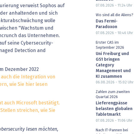
turierung verweist Sophos auf
07.08.2026 - 11:24
Uhr
d der anhaltenden und sich
Wo sind all die Aliens?
nkturabschwächung wolle
Das Fermi-
Paradoxon
 zwischen "Wachstum und
07.08.2026 - 10:46
Uhr
Techcrunch das Unternehmen.
Erster CAS im
auf seine Cybersecurity-
September 2026
anaged Detection and
Uni Freiburg und
GS1 bringen
Category
im Dezember 2022
Management und
KI zusammen
 auch die Integration von
06.08.2026 - 15:02
Uhr
n, wie Sie hier lesen
Zahlen zum zweiten
Quartal 2026
t auch Microsoft bestätigt.
Lieferengpässe
belasten globalen
tellen streichen, wie Sie
Tabletmarkt
07.08.2026 - 11:06
Uhr
bersecurity lesen möchten,
Nach IT-Pannen bei