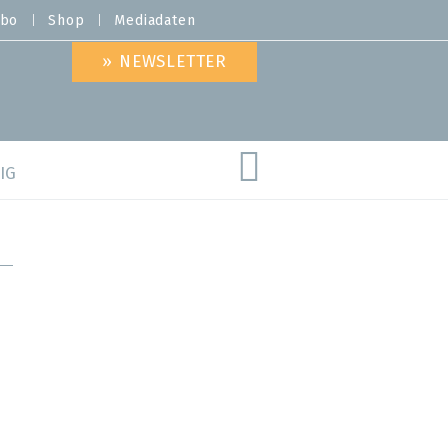
bo
Shop
Mediadaten
» NEWSLETTER
IG
are