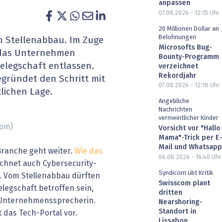
anpassen
heit wird digital
IT for Health
07.08.2026 - 12:15
Uhr
20 Millionen Dollar an
chain
Artificial Intelligence
Belohnungen
n Stellenabbau. Im Zuge
Microsofts Bug-
 das Unternehmen
Bounty-Programm
SGVO
Finance 2030
elegschaft entlassen.
verzeichnet
Rekordjahr
egründet den Schritt mit
 Managed Services & Co.
Fintech & Insurtech
07.08.2026 - 12:18
Uhr
lichen Lage.
Angebliche
l Banking
Professional AV & Digital Signage
Nachrichten
vermeintlicher Kinder
com)
 Dossiers
» alle Specials
Vorsicht vor "Hallo
Mama"-Trick per E
Mail und Whatsapp
Branche geht weiter.
Wie das
06.08.2026 - 16:40
Uhr
chnet auch Cybersecurity-
Syndicom übt Kritik
. Vom Stellenabbau dürften
Swisscom plant
elegschaft betroffen sein,
dritten
e Unternehmenssprecherin.
Nearshoring-
Standort in
t das Tech-Portal vor.
Lissabon