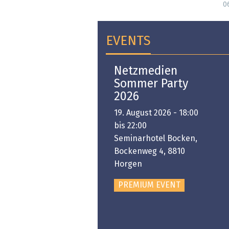
0
EVENTS
Open-i 2026 | The
Netzmedien
Swiss Innovation
Sommer Party
Platform
2026
6. November 2026 -
19. August 2026 - 18:00
:00 bis 18:00
bis 22:00
ongresshaus Zürich
Seminarhotel Bocken,
Bockenweg 4, 8810
PREMIUM EVENT
Horgen
PREMIUM EVENT