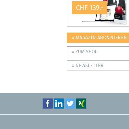
CHF 139.-
» MAGAZIN ABONNIEREN
» ZUM SHOP
» NEWSLETTER