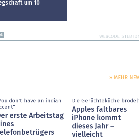
egschaft um 10
AU
WEBCODE
STEBTD
» MEHR NE
You don't have an indian
Die Gerüchteküche brodel
ccent"
Apples faltbares
er erste Arbeitstag
iPhone kommt
ines
dieses Jahr –
elefonbetrügers
vielleicht