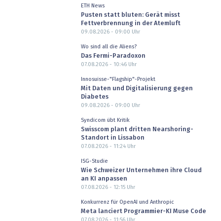
ETH News
Pusten statt bluten: Gerät misst
Fettverbrennung in der Atemluft
09.08.2026 - 09:00
Uhr
Wo sind all die Aliens?
Das Fermi-Paradoxon
07.08.2026 - 10:46
Uhr
Innosuisse-"Flagship"-Projekt
Mit Daten und Digitalisierung gegen
Diabetes
09.08.2026 - 09:00
Uhr
Syndicom übt Kritik
Swisscom plant dritten Nearshoring-
Standort in Lissabon
07.08.2026 - 11:24
Uhr
ISG-Studie
Wie Schweizer Unternehmen ihre Cloud
an KI anpassen
07.08.2026 - 12:15
Uhr
Konkurrenz für OpenAI und Anthropic
Meta lanciert Programmier-KI Muse Code
07.08.2026 - 11:56
Uhr