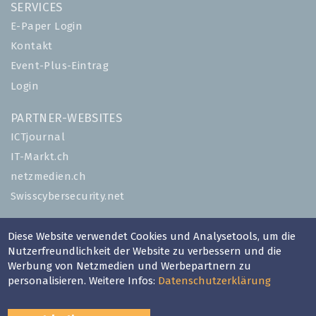
SERVICES
E-Paper Login
Kontakt
Event-Plus-Eintrag
Login
PARTNER-WEBSITES
ICTjournal
IT-Markt.ch
netzmedien.ch
Swisscybersecurity.net
© NETZMEDIEN AG 2026
Diese Website verwendet Cookies und Analysetools, um die
Impressum
Nutzerfreundlichkeit der Website zu verbessern und die
Werbung von Netzmedien und Werbepartnern zu
AGB
personalisieren. Weitere Infos:
Datenschutzerklärung
Nutzungsbestimmungen
Datenschutzerklärung