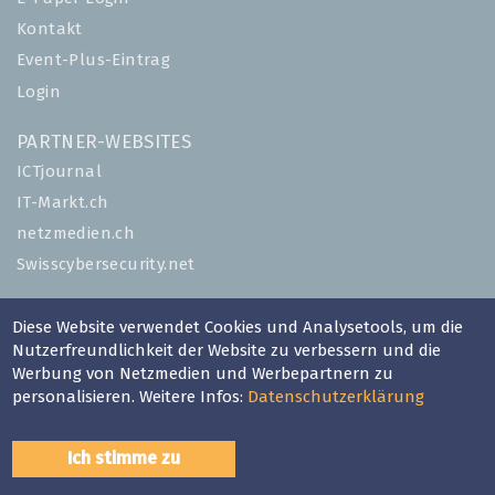
Kontakt
Event-Plus-Eintrag
Login
PARTNER-WEBSITES
ICTjournal
IT-Markt.ch
netzmedien.ch
Swisscybersecurity.net
© NETZMEDIEN AG 2026
Diese Website verwendet Cookies und Analysetools, um die
Impressum
Nutzerfreundlichkeit der Website zu verbessern und die
Werbung von Netzmedien und Werbepartnern zu
AGB
personalisieren. Weitere Infos:
Datenschutzerklärung
Nutzungsbestimmungen
Datenschutzerklärung
Ich stimme zu