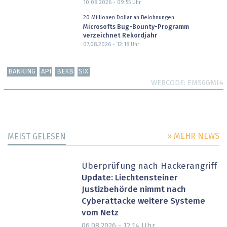
10.08.2026 - 09:55
Uhr
20 Millionen Dollar an Belohnungen
Microsofts Bug-Bounty-Programm
verzeichnet Rekordjahr
07.08.2026 - 12:18
Uhr
BANKING
API
BEKB
SIX
WEBCODE
EMS6GMI4
» MEHR NEWS
MEIST GELESEN
Überprüfung nach Hackerangriff
Update: Liechtensteiner
Justizbehörde nimmt nach
Cyberattacke weitere Systeme
vom Netz
Uhr
06.08.2026 - 12:14