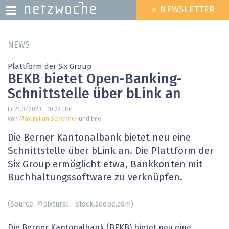
» NEWSLETTER
HEADER
MENU
Direkt
NEWS
zum
Inhalt
Plattform der Six Group
BEKB bietet Open-Banking-
Schnittstelle über bLink an
Fr 21.07.2023 - 10:22
Uhr
von
Maximilian Schenner
und tme
Die Berner Kantonalbank bietet neu eine
Schnittstelle über bLink an. Die Plattform der
Six Group ermöglicht etwa, Bankkonten mit
Buchhaltungssoftware zu verknüpfen.
(Source: ©pixtural - stock.adobe.com)
Die Berner Kantonalbank (BEKB) bietet neu eine