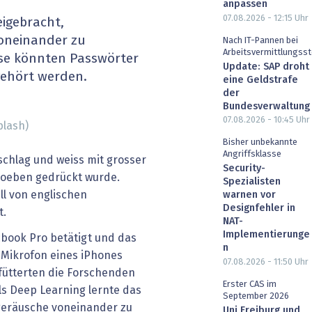
anpassen
heit wird digital
IT for Health
07.08.2026 - 12:15
Uhr
eigebracht,
oneinander zu
Nach IT-Pannen bei
chain
Artificial Intelligence
Arbeitsvermittlungsst
ise könnten Passwörter
Update: SAP droht
gehört werden.
eine Geldstrafe
SGVO
Finance 2030
der
Bundesverwaltung
 Managed Services & Co.
Fintech & Insurtech
07.08.2026 - 10:45
Uhr
plash)
Bisher unbekannte
l Banking
Professional AV & Digital Signage
Angriffsklasse
schlag und weiss mit grosser
Security-
 soeben gedrückt wurde.
 Dossiers
» alle Specials
Spezialisten
l von englischen
warnen vor
Designfehler in
t.
NAT-
Implementierunge
cbook Pro betätigt und das
n
Mikrofon eines iPhones
07.08.2026 - 11:50
Uhr
fütterten die Forschenden
Erster CAS im
ls Deep Learning lernte das
September 2026
geräusche voneinander zu
Uni Freiburg und