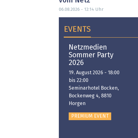
vom Netz
Uhr
06.08.2026 - 12:14
EVENTS
Open-i 2026 | The
Netzmedien
Swiss Innovation
Sommer Party
Platform
2026
6. November 2026 -
19. August 2026 - 18:00
:00 bis 18:00
bis 22:00
ongresshaus Zürich
Seminarhotel Bocken,
Bockenweg 4, 8810
PREMIUM EVENT
Horgen
PREMIUM EVENT