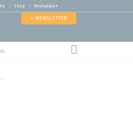
bo
Shop
Mediadaten
» NEWSLETTER
IG
are