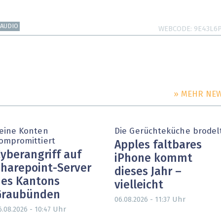
AUDIO
WEBCODE
9E43L6
» MEHR NE
eine Konten
Die Gerüchteküche brodel
ompromittiert
Apples faltbares
yberangriff auf
iPhone kommt
harepoint-Server
dieses Jahr –
es Kantons
vielleicht
Graubünden
Uhr
06.08.2026 - 11:37
Uhr
6.08.2026 - 10:47