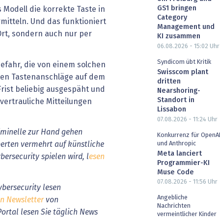
GS1 bringen
 Modell die korrekte Taste in
Category
rmitteln. Und das funktioniert
Management und
Ort, sondern auch nur per
KI zusammen
06.08.2026 - 15:02
Uhr
Syndicom übt Kritik
efahr, die von einem solchen
Swisscom plant
ten Tastenanschläge auf dem
dritten
rist beliebig ausgespäht und
Nearshoring-
Standort in
vertrauliche Mitteilungen
Lissabon
07.08.2026 - 11:24
Uhr
iminelle zur Hand gehen
Konkurrenz für OpenA
und Anthropic
erten vermehrt auf künstliche
Meta lanciert
bersecurity spielen wird, l
esen
Programmier-KI
Muse Code
07.08.2026 - 11:56
Uhr
bersecurity lesen
Angebliche
en Newsletter
von
Nachrichten
ortal lesen Sie täglich News
vermeintlicher Kinder