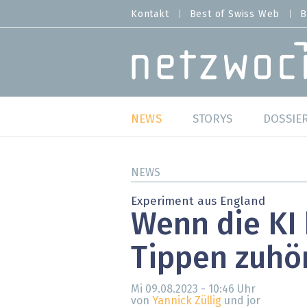
Direkt
Kontakt
Best of Swiss Web
B
HEADER
zum
MENU
Inhalt
MAIN NAVIGATION
NEWS
STORYS
DOSSIE
Live
Best o
NEWS
Wild Card
Best o
Experiment aus England
Wenn die KI
Studien
Best o
Tippen zuhö
Meinungen
SAP S
Hands-on
Arbei
Mi 09.08.2023 - 10:46
Uhr
von
Yannick Züllig
und jor