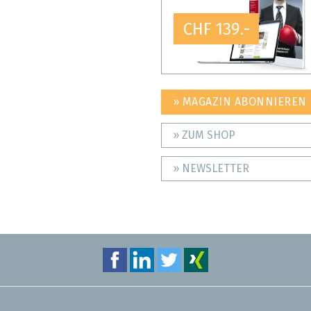
CHF 139.-
» MAGAZIN ABONNIEREN
» ZUM SHOP
» NEWSLETTER