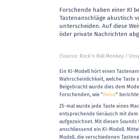
» alle News
Gesund
Forschende haben einer KI b
Tastenanschläge akustisch v
Block
unterscheiden. Auf diese We
öder private Nachrichten ab
EU-D
XaaS,
(Source: Rock'n Roll Monkey / Uns
Digita
Ein KI-Modell hört einen Tastenan
Wahrscheinlichkeit, welche Taste
» alle
Beigebracht wurde dies dem Model
Forschenden, wie "
Heise
" berichte
25-mal wurde jede Taste eines Ma
entsprechende Geräusch mit dem 
aufgezeichnet. Mit diesen Sounds 
anschliessend ein KI-Modell. Mitte
Modell, die verschiedenen Tasten