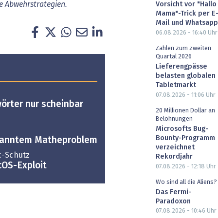
e Abwehrstrategien.
Vorsicht vor "Hallo
Mama"-Trick per E
Mail und Whatsapp
06.08.2026 - 16:40
Uhr
Zahlen zum zweiten
Quartal 2026
Lieferengpässe
belasten globalen
Tabletmarkt
07.08.2026 - 11:06
Uhr
örter nur scheinbar
20 Millionen Dollar an
Belohnungen
Microsofts Bug-
Bounty-Programm
ekanntem Matheproblem
verzeichnet
c-Schutz
Rekordjahr
cOS-Exploit
07.08.2026 - 12:18
Uhr
Wo sind all die Aliens?
Das Fermi-
Paradoxon
07.08.2026 - 10:46
Uhr