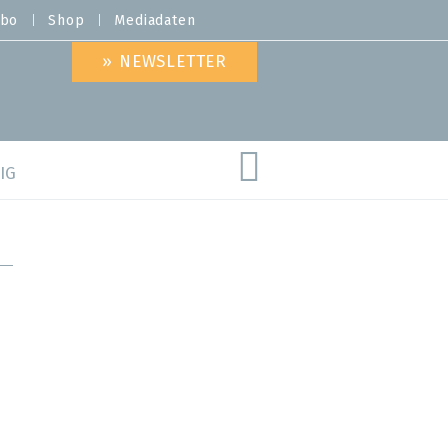
bo
Shop
Mediadaten
» NEWSLETTER
IG
are