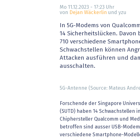
» alle News
Gesund
Mo 11.12.2023 - 17:23
Uhr
von
Dejan Wäckerlin
und yzu
Block
In 5G-Modems von Qualcomm
14 Sicherheitslücken. Davon 
EU-D
710 verschiedene Smartphone
Schwachstellen können Angr
XaaS,
Attacken ausführen und dam
ausschalten.
Digita
» alle
5G-Antenne (Source: Mateus Andre
Forschende der Singapore Univers
(SUTD) haben 14 Schwachstellen 
Chiphersteller Qualcomm und Med
betroffen sind ausser USB-Modem
verschiedene Smartphone-Modelle