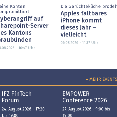
eine Konten
Die Gerüchteküche brodel
ompromittiert
Apples faltbares
yberangriff auf
iPhone kommt
harepoint-Server
dieses Jahr –
es Kantons
vielleicht
Graubünden
Uhr
06.08.2026 - 11:37
Uhr
6.08.2026 - 10:47
» MEHR EVENT
IFZ FinTech
EMPOWER
Forum
Conference 2026
24. August 2026 - 17:20
27. August 2026 - 9:00 bis
bis 19:00
19:00