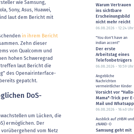
steller wie Samsung,
Warum Vertrauen
ola, Sony, Asus, Huawei,
ins sichtbare
Erscheinungsbild
ind laut dem Bericht mit
nicht mehr reicht
06.08.2026 - 12:24
Uhr
orschenden
in ihrem Bericht
"You don't have an
indian accent"
usammen. Zehn dieser
Der erste
dems von Qualcomm und
Arbeitstag eines
einen hohen Schweregrad
Telefonbetrügers
reffen laut Bericht die
06.08.2026 - 10:59
Uhr
" des Openairinterface-
Angebliche
 bereits gepatcht.
Nachrichten
vermeintlicher Kinder
Vorsicht vor "Hallo
glichen DoS-
Mama"-Trick per E
Mail und Whatsapp
06.08.2026 - 16:40
Uhr
hwachstellen um Lücken, die
Ausblick auf zHBM und
oS) ermöglichen. Der
zNAND-O
Samsung geht mit
te vorübergehend vom Netz