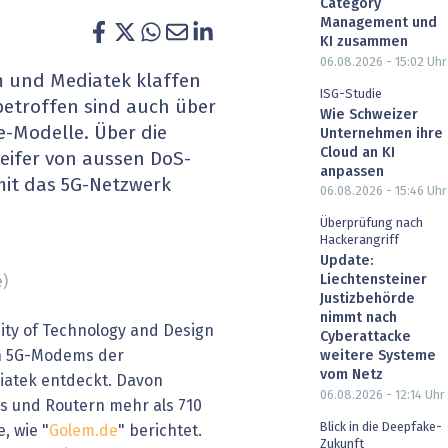
Category
heit wird digital
IT for Health
Management und
KI zusammen
06.08.2026 - 15:02
Uhr
chain
Artificial Intelligence
 und Mediatek klaffen
ISG-Studie
betroffen sind auch über
Wie Schweizer
SGVO
Finance 2030
-Modelle. Über die
Unternehmen ihre
Cloud an KI
eifer von aussen DoS-
 Managed Services & Co.
Fintech & Insurtech
anpassen
it das 5G-Netzwerk
06.08.2026 - 15:46
Uhr
l Banking
Professional AV & Digital Signage
Überprüfung nach
Hackerangriff
 Dossiers
» alle Specials
Update:
Liechtensteiner
)
Justizbehörde
nimmt nach
ity of Technology and Design
Cyberattacke
in 5G-Modems der
weitere Systeme
vom Netz
iatek entdeckt. Davon
06.08.2026 - 12:14
Uhr
s und Routern mehr als 710
Blick in die Deepfake-
, wie "
Golem.de
" berichtet.
Zukunft