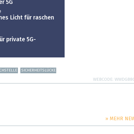
er 5G
e
nes Licht für raschen
r private 5G-
CHSTELLE
SICHERHEITSLÜCKE
WEBCODE
WWDGB8
» MEHR NE