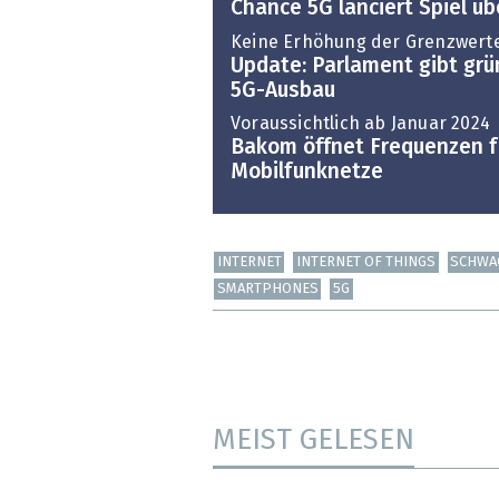
Chance 5G lanciert Spiel üb
Keine Erhöhung der Grenzwert
Update: Parlament gibt grü
5G-Ausbau
Voraussichtlich ab Januar 2024
Bakom öffnet Frequenzen fü
Mobilfunknetze
INTERNET
INTERNET OF THINGS
SCHWA
SMARTPHONES
5G
MEIST GELESEN