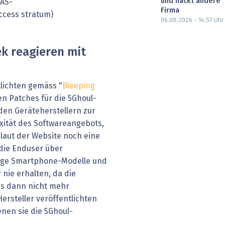
und hackt andere
NAS-
Firma
ccess stratum)
06.08.2026 - 14:57
Uhr
 reagieren mit
lichten gemäss "
Bleeping
en Patches für die 5Ghoul-
 den Geräteherstellern zur
xität des Softwareangebots,
 laut der Website noch eine
 die Enduser über
nige Smartphone-Modelle und
 nie erhalten, da die
is dann nicht mehr
ersteller veröffentlichten
enen sie die 5Ghoul-