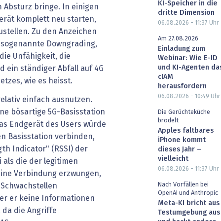
KI-Speicher in die
Absturz bringe. In einigen
dritte Dimension
erät komplett neu starten,
06.08.2026 - 11:37
Uhr
stellen. Zu den Anzeichen
Am 27.08.2026
s sogenannte Downgrading,
Einladung zum
ie Unfähigkeit, die
Webinar: Wie E-ID
und KI-Agenten da
 ein ständiger Abfall auf 4G
cIAM
etzes, wie es heisst.
herausfordern
06.08.2026 - 10:49
Uhr
relativ einfach ausnutzen.
ine bösartige 5G-Basisstation
Die Gerüchteküche
brodelt
Das Endgerät des Users würde
Apples faltbares
en Basisstation verbinden,
iPhone kommt
th Indicator" (RSSI) der
dieses Jahr –
vielleicht
 als die der legitimen
06.08.2026 - 11:37
Uhr
 eine Verbindung erzwungen,
Nach Vorfällen bei
-Schwachstellen
OpenAI und Anthropic
er er keine Informationen
Meta-KI bricht aus
 da die Angriffe
Testumgebung aus