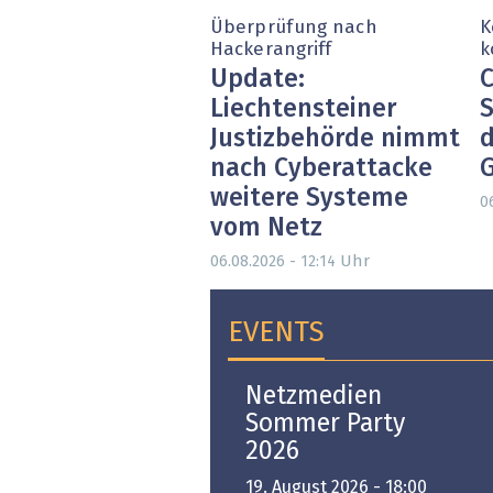
Überprüfung nach
K
Hackerangriff
k
Update:
C
Liechtensteiner
S
Justizbehörde nimmt
d
nach Cyberattacke
weitere Systeme
0
vom Netz
Uhr
06.08.2026 - 12:14
EVENTS
Open-i 2026 | The
Netzmedien
Swiss Innovation
Sommer Party
Platform
2026
6. November 2026 -
19. August 2026 - 18:00