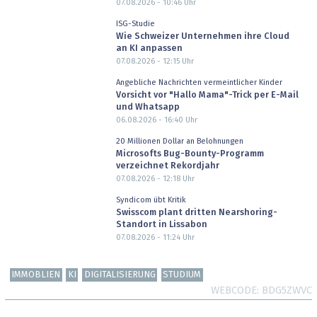
07.08.2026 - 10:46
Uhr
ISG-Studie
Wie Schweizer Unternehmen ihre Cloud
an KI anpassen
07.08.2026 - 12:15
Uhr
Angebliche Nachrichten vermeintlicher Kinder
Vorsicht vor "Hallo Mama"-Trick per E-Mail
und Whatsapp
06.08.2026 - 16:40
Uhr
20 Millionen Dollar an Belohnungen
Microsofts Bug-Bounty-Programm
verzeichnet Rekordjahr
07.08.2026 - 12:18
Uhr
Syndicom übt Kritik
Swisscom plant dritten Nearshoring-
Standort in Lissabon
07.08.2026 - 11:24
Uhr
IMMOBLIEN
KI
DIGITALISIERUNG
STUDIUM
WEBCODE
BDG5ZWVC