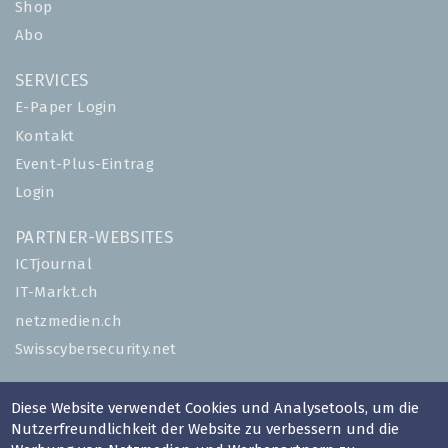
Shop
Abo
SERVICES
E-Paper Login
Kontakt
Event-Plus-Eintrag
Login
PARTNER-WEBSITES
ICTjournal
IT-Markt.ch
netzmedien.ch
Swisscybersecurity.net
© NETZMEDIEN AG 2026
Diese Website verwendet Cookies und Analysetools, um die
Impressum
Nutzerfreundlichkeit der Website zu verbessern und die