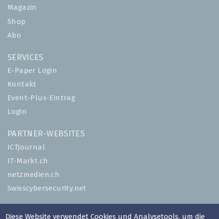
Magazin
Shop
Abo
SERVICES
E-Paper Login
Kontakt
Event-Plus-Eintrag
Login
PARTNER-WEBSITES
ICTjournal
IT-Markt.ch
netzmedien.ch
Swisscybersecurity.net
© NETZMEDIEN AG 2026
Diese Website verwendet Cookies und Analysetools, um die