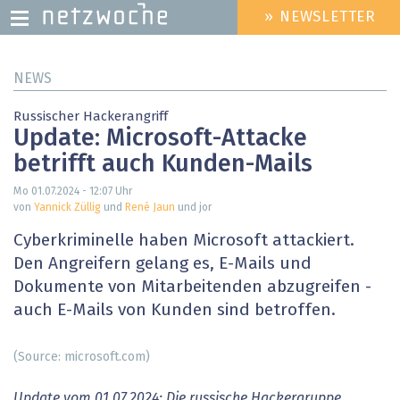
» NEWSLETTER
HEADER
MENU
Direkt
NEWS
zum
Inhalt
Russischer Hackerangriff
Update: Microsoft-Attacke
betrifft auch Kunden-Mails
Mo 01.07.2024 - 12:07
Uhr
von
Yannick Züllig
und
René Jaun
und jor
Cyberkriminelle haben Microsoft attackiert.
Den Angreifern gelang es, E-Mails und
Dokumente von Mitarbeitenden abzugreifen -
auch E-Mails von Kunden sind betroffen.
(Source: microsoft.com)
Update vom 01.07.2024: Die russische Hackergruppe