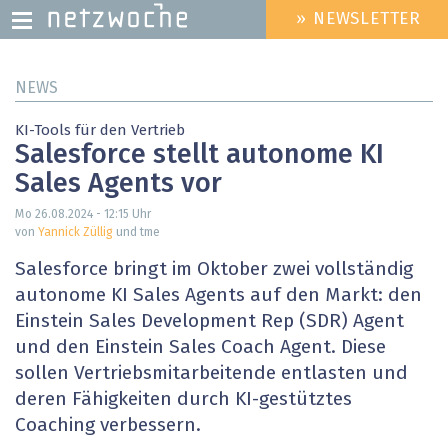
» NEWSLETTER
HEADER
MENU
Direkt
NEWS
zum
Inhalt
KI-Tools für den Vertrieb
Salesforce stellt autonome KI
Sales Agents vor
Mo 26.08.2024 - 12:15
Uhr
von
Yannick Züllig
und tme
Salesforce bringt im Oktober zwei vollständig
autonome KI Sales Agents auf den Markt: den
Einstein Sales Development Rep (SDR) Agent
und den Einstein Sales Coach Agent. Diese
sollen Vertriebsmitarbeitende entlasten und
deren Fähigkeiten durch KI-gestütztes
Coaching verbessern.