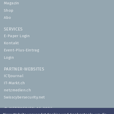
Magazin
Shop
Abo
SERVICES
E-Paper Login
Kontakt
Event-Plus-Eintrag
Login
PARTNER-WEBSITES
ICTjournal
IT-Markt.ch
netzmedien.ch
Swisscybersecurity.net
© NETZMEDIEN AG 2026