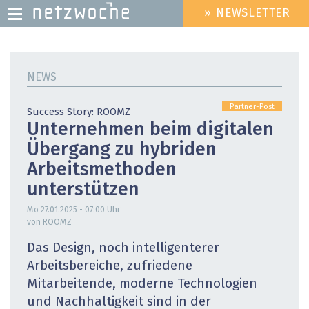
» NEWSLETTER
HEADER
MENU
Direkt
zum
NEWS
Inhalt
Partner-Post
Success Story: ROOMZ
Unternehmen beim digitalen
Übergang zu hybriden
Arbeits­methoden
unterstützen
Mo 27.01.2025 - 07:00
Uhr
von ROOMZ
Das Design, noch intelligenterer
Arbeitsbereiche, zufriedene
Mitarbeitende, moderne ­Technologien
und Nachhaltigkeit sind in der