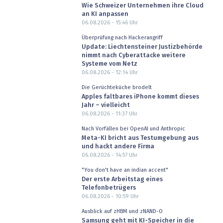
Wie Schweizer Unternehmen ihre Cloud
an KI anpassen
06.08.2026 - 15:46
Uhr
Überprüfung nach Hackerangriff
Update: Liechtensteiner Justizbehörde
nimmt nach Cyberattacke weitere
Systeme vom Netz
06.08.2026 - 12:14
Uhr
Die Gerüchteküche brodelt
Apples faltbares iPhone kommt dieses
Jahr – vielleicht
06.08.2026 - 11:37
Uhr
Nach Vorfällen bei OpenAI und Anthropic
Meta-KI bricht aus Testumgebung aus
und hackt andere Firma
06.08.2026 - 14:57
Uhr
"You don't have an indian accent"
Der erste Arbeitstag eines
Telefonbetrügers
06.08.2026 - 10:59
Uhr
Ausblick auf zHBM und zNAND-O
Samsung geht mit KI-Speicher in die