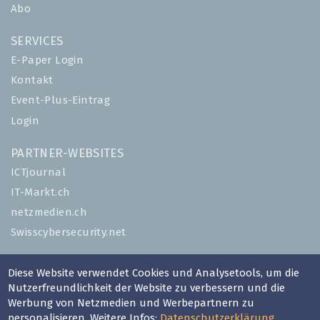
Abo
SERVICES
E-Paper Login
Kontakt
Event-Plus-Eintrag
Login
PARTNER-WEBSITES
ICTjournal
IT-Markt.ch
netzmedien.ch
Swisscybersecurity.net
© NETZMEDIEN AG 2026
Diese Website verwendet Cookies und Analysetools, um die
Impressum
Nutzerfreundlichkeit der Website zu verbessern und die
Werbung von Netzmedien und Werbepartnern zu
AGB
personalisieren. Weitere Infos:
Datenschutzerklärung