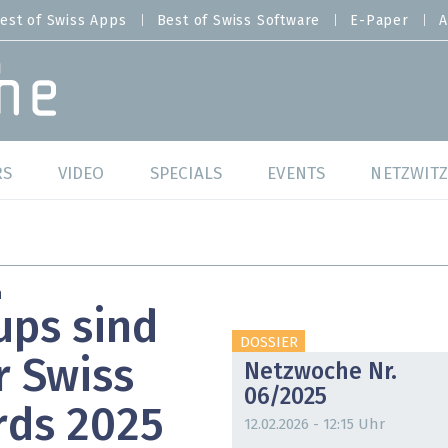
est of Swiss Apps
Best of Swiss Software
E-Paper
A
RS
VIDEO
SPECIALS
EVENTS
NETZWITZ
f Swiss Web
Swiss Digital Ranking
Best of Swiss Web
f Swiss Apps
Datacenter
Best of Swiss Apps
n
ups sind
f Swiss Software
Cybersecurity
Best of Swiss Softw
DOSSIER
r Swiss
Netzwoche Nr.
/4 Hana
IT for Gov
06/2025
rds 2025
tswelten
Cloud & Managed Services
12.02.2026 - 12:15 Uhr