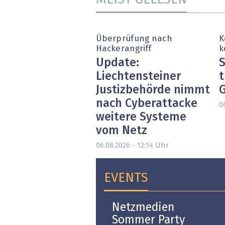
MEIST GELESEN
Überprüfung nach
K
Hackerangriff
k
Update:
S
Liechtensteiner
t
Justizbehörde nimmt
nach Cyberattacke
0
weitere Systeme
vom Netz
Uhr
06.08.2026 - 12:14
EVENTS
Open-i 2026 | The
Netzmedien
Swiss Innovation
Sommer Party