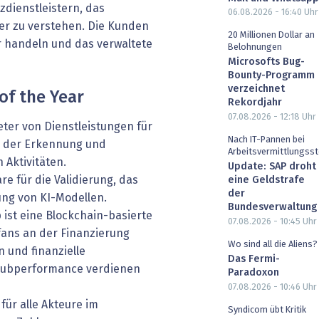
zdienstleistern, das
06.08.2026 - 16:40
Uhr
er zu verstehen. Die Kunden
20 Millionen Dollar an
r handeln und das verwaltete
Belohnungen
Microsofts Bug-
Bounty-Programm
verzeichnet
of the Year
Rekordjahr
07.08.2026 - 12:18
Uhr
eter von Dienstleistungen für
Nach IT-Pannen bei
i der Erkennung und
Arbeitsvermittlungsst
 Aktivitäten.
Update: SAP droht
re für die Validierung, das
eine Geldstrafe
der
ung von KI-Modellen.
Bundesverwaltung
 ist eine Blockchain-basierte
07.08.2026 - 10:45
Uhr
tfans an der Finanzierung
Wo sind all die Aliens?
n und finanzielle
Das Fermi-
Clubperformance verdienen
Paradoxon
07.08.2026 - 10:46
Uhr
für alle Akteure im
Syndicom übt Kritik