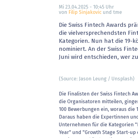
» alle News
Gesund
Mi 23.04.2025 - 10:45
Uhr
von
Filip Sinjakovic
und tme
Block
Die Swiss Fintech Awards präm
die vielversprechendsten Fin
EU-D
Kategorien. Nun hat die 19-kö
nominiert. An der Swiss Fint
XaaS,
Juni wird entschieden, wer z
Digita
(Source: Jason Leung / Unsplash)
» alle
Die Finalisten der Swiss Fintech A
die Organisatoren mitteilen, ginge
100 Bewerbungen ein, woraus die 1
Daraus haben die Expertinnen und
Unternehmen für die Kategorien "E
Year" und "Growth Stage Start-up o