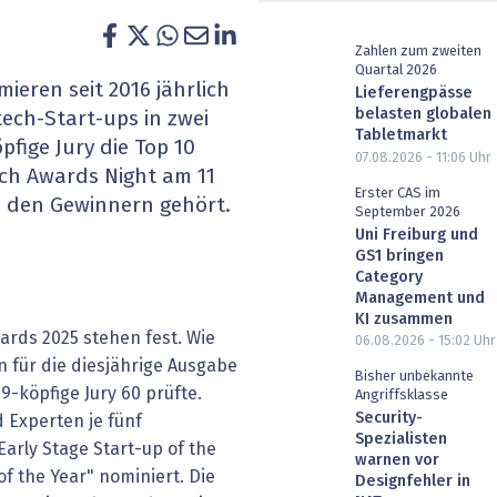
heit wird digital
IT for Health
Zahlen zum zweiten
Quartal 2026
chain
Artificial Intelligence
ieren seit 2016 jährlich
Lieferengpässe
belasten globalen
tech-Start-ups in zwei
SGVO
Finance 2030
Tabletmarkt
pfige Jury die Top 10
07.08.2026 - 11:06
Uhr
ech Awards Night am 11
 Managed Services & Co.
Fintech & Insurtech
Erster CAS im
u den Gewinnern gehört.
September 2026
l Banking
Professional AV & Digital Signage
Uni Freiburg und
GS1 bringen
Category
 Dossiers
» alle Specials
Management und
KI zusammen
wards 2025 stehen fest. Wie
06.08.2026 - 15:02
Uhr
n für die diesjährige Ausgabe
Bisher unbekannte
9-köpfige Jury 60 prüfte.
Angriffsklasse
Security-
 Experten je fünf
Spezialisten
arly Stage Start-up of the
warnen vor
f the Year" nominiert. Die
Designfehler in