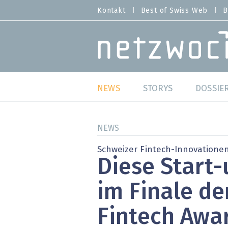
Direkt
Kontakt
Best of Swiss Web
B
HEADER
zum
MENU
Inhalt
MAIN NAVIGATION
NEWS
STORYS
DOSSIE
Live
Best o
NEWS
Wild Card
Best o
Schweizer Fintech-Innovatione
Diese Start-
Studien
Best o
im Finale de
Meinungen
SAP S
Fintech Awa
Hands-on
Arbei