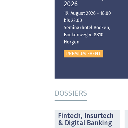
Platform
2026
6. November 2026 -
19. August 2026 - 18:00
:00 bis 18:00
bis 22:00
ongresshaus Zürich
Seminarhotel Bocken,
Bockenweg 4, 8810
PREMIUM EVENT
Horgen
PREMIUM EVENT
DOSSIERS
DOSSIER
Fintech, Insurtech
& Digital Banking