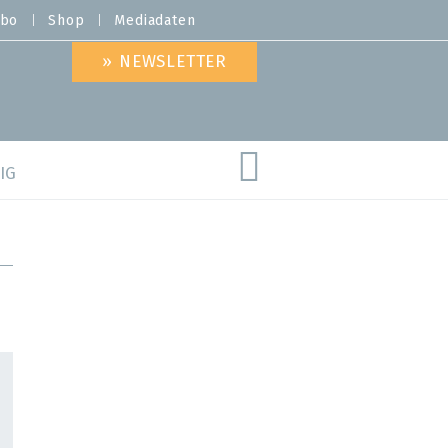
bo
Shop
Mediadaten
» NEWSLETTER
IG
are