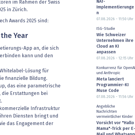
NAT-
toren im Rahmen der Swiss
Implementierunge
025 in Zürich.
n
07.08.2026 - 11:50
Uhr
tech Awards 2025 sind:
ISG-Studie
 the Year
Wie Schweizer
Unternehmen ihre
Cloud an KI
etierungs-App an, die sich
anpassen
verbinden kann und den
07.08.2026 - 12:15
Uhr
Konkurrenz für OpenA
 Whitelabel-Lösung für
und Anthropic
e finanzielle Bildung.
Meta lanciert
Programmier-KI
up, das eine parametrische
Muse Code
 die Erstattungen bei
07.08.2026 - 11:56
Uhr
.
Angebliche
kommerzielle Infrastruktur
Nachrichten
 ihren Diensten bringt und
vermeintlicher Kinder
Vorsicht vor "Hallo
owie das Engagement der
Mama"-Trick per E
Mail und Whatsapp