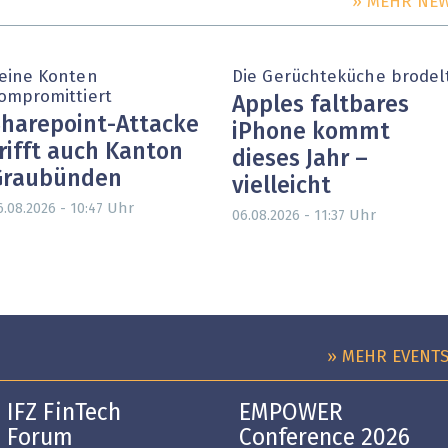
» MEHR NE
eine Konten
Die Gerüchteküche brodel
ompromittiert
Apples faltbares
harepoint-Attacke
iPhone kommt
rifft auch Kanton
dieses Jahr –
Graubünden
vielleicht
Uhr
6.08.2026 - 10:47
Uhr
06.08.2026 - 11:37
» MEHR EVENT
IFZ FinTech
EMPOWER
Forum
Conference 2026