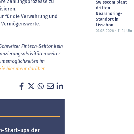
hre Zahlungsprozesse zu
Swisscom plant
dritten
isieren.
Nearshoring-
tur für die Verwahrung und
Standort in
er Vermögenswerte.
Lissabon
07.08.2026 - 11:24
Uhr
Schweizer Fintech-Sektor kein
nzierungsaktivitäten weiter
tumsmöglichkeiten im
Sie hier mehr darüber
.
h-Start-ups der