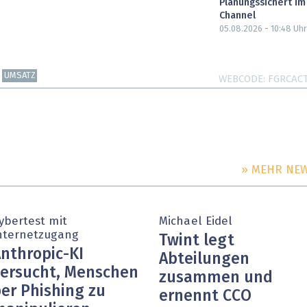
Planungssichert im
Channel
05.08.2026 - 10:48
Uhr
UMSATZ
WEBCODE
FGRCAC
» MEHR NE
ybertest mit
Michael Eidel
nternetzugang
Twint legt
nthropic-KI
Abteilungen
ersucht, Menschen
zusammen und
er Phishing zu
ernennt CCO