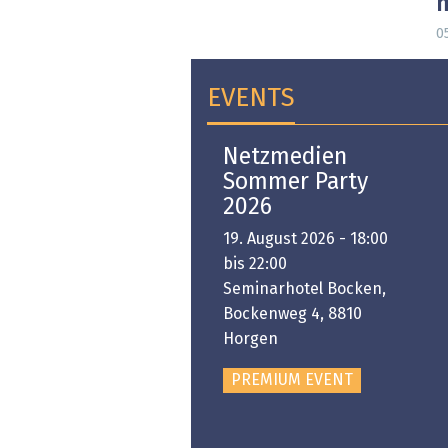
m
05
EVENTS
Open-i 2026 | The
Netzmedien
Swiss Innovation
Sommer Party
Platform
2026
6. November 2026 -
19. August 2026 - 18:00
:00 bis 18:00
bis 22:00
ongresshaus Zürich
Seminarhotel Bocken,
Bockenweg 4, 8810
PREMIUM EVENT
Horgen
PREMIUM EVENT