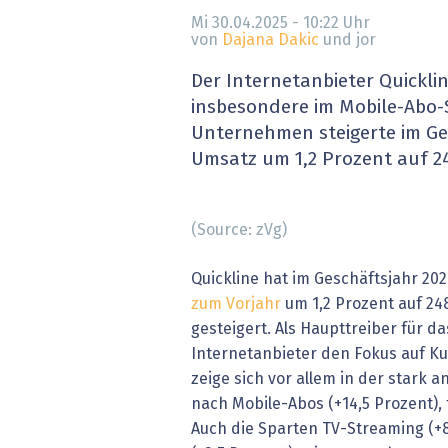
» alle News
Gesund
Mi 30.04.2025 - 10:22
Uhr
von
Dajana Dakic
und jor
Block
Der Internetanbieter Quicklin
insbesondere im Mobile-Abo
EU-D
Unternehmen steigerte im Ge
Umsatz um 1,2 Prozent auf 2
XaaS,
Digita
(Source: zVg)
» alle
Quickline hat im Geschäftsjahr 2
zum Vorjahr
um 1,2 Prozent auf 24
gesteigert. Als Haupttreiber für 
Internetanbieter den Fokus auf K
zeige sich vor allem in der stark
nach Mobile-Abos (+14,5 Prozent),
Auch die Sparten TV-Streaming (+8