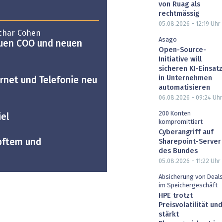
von Ruag als
rechtmässig
05.08.2026 - 12:19
Uhr
char Cohen
Asago
euen COO und neuen
Open-Source-
Initiative will
sicheren KI-Einsat
in Unternehmen
rnet und Telefonie neu
automatisieren
06.08.2026 - 09:24
Uh
200 Konten
iel
kompromittiert
Cyberangriff auf
pftem und
Sharepoint-Server
des Bundes
05.08.2026 - 11:22
Uhr
Absicherung von Deal
im Speichergeschäft
HPE trotzt
Preisvolatilität un
stärkt