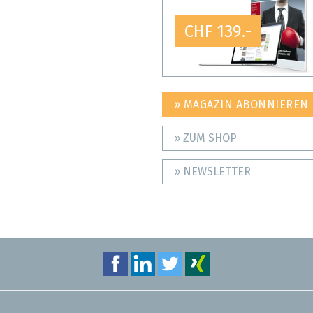
CHF 139.-
» MAGAZIN ABONNIEREN
» ZUM SHOP
» NEWSLETTER