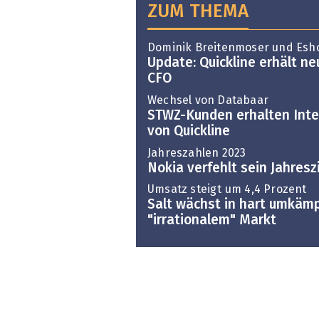
ZUM THEMA
Dominik Breitenmoser und Esh
Update: Quickline erhält n
CFO
Wechsel von Databaar
STWZ-Kunden erhalten Inte
von Quickline
Jahreszahlen 2023
Nokia verfehlt sein Jahresz
Umsatz steigt um 4,4 Prozent
Salt wächst in hart umkäm
"irrationalem" Markt