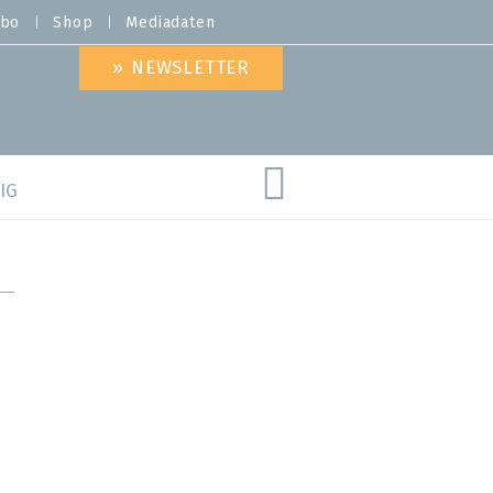
bo
Shop
Mediadaten
» NEWSLETTER
IG
are