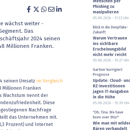
Menschen per
heit wird digital
IT for Health
Phishing zu
manipulieren
05.08.2026 - 11:33
Uhr
chain
Artificial Intelligence
e wächst weiter -
Blick in die Deepfake-
-Segment. Das
Zukunft
SGVO
Finance 2030
schäftsjahr 2024 seinen
Warum Vertrauen
ins sichtbare
48 Millionen Franken.
 Managed Services & Co.
Fintech & Insurtech
Erscheinungsbild
nicht mehr reicht
05.08.2026 - 15:27
Uhr
l Banking
Professional AV & Digital Signage
Gartner korrigiert
Prognose
 Dossiers
» alle Specials
024 seinen Umsatz
im Vergleich
Update: Cloud- un
RZ-Investitionen
8 Millionen Franken
jagen IT-Ausgaben
das Wachstum nennt der
in die Höhe
undenzufriedenheit. Diese
05.08.2026 - 15:39
Uhr
 angestiegenen Nachfrage
"Oh, Tina. We have
 teilt das Unternehmen mit.
been over this!"
Wie man mit wilde
,3 Prozent) und Internet
Bären verhandelt