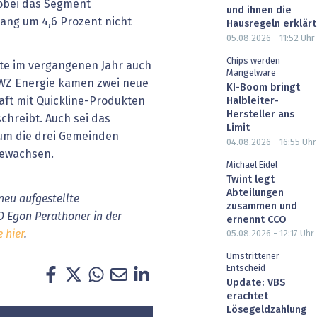
wobei das Segment
und ihnen die
ang um 4,6 Prozent nicht
Hausregeln erklärt
05.08.2026 - 11:52
Uhr
Chips werden
te im vergangenen Jahr auch
Mangelware
TWZ Energie kamen zwei neue
KI-Boom bringt
aft mit Quickline-Produkten
Halbleiter-
Hersteller ans
chreibt. Auch sei das
Limit
um die drei Gemeinden
04.08.2026 - 16:55
Uhr
gewachsen.
Michael Eidel
Twint legt
Abteilungen
neu aufgestellte
zusammen und
O Egon Perathoner in der
ernennt CCO
e hier
.
05.08.2026 - 12:17
Uhr
Umstrittener
Entscheid
Update: VBS
erachtet
Lösegeldzahlung