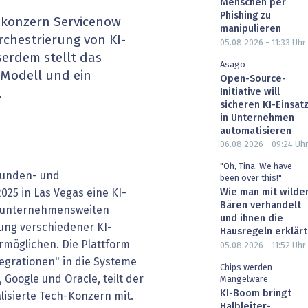
Menschen per
heit wird digital
IT for Health
Phishing zu
iekonzern Servicenow
manipulieren
rchestrierung von KI-
05.08.2026 - 11:33
Uhr
chain
Artificial Intelligence
erdem stellt das
Asago
Modell und ein
Open-Source-
SGVO
Finance 2030
Initiative will
.
sicheren KI-Einsat
 Managed Services & Co.
Fintech & Insurtech
in Unternehmen
automatisieren
l Banking
Professional AV & Digital Signage
06.08.2026 - 09:24
Uh
"Oh, Tina. We have
 Kunden- und
 Dossiers
» alle Specials
been over this!"
25 in Las Vegas eine KI-
Wie man mit wilde
Bären verhandelt
en unternehmensweiten
und ihnen die
rung verschiedener KI-
Hausregeln erklärt
rmöglichen. Die Plattform
05.08.2026 - 11:52
Uhr
tegrationen" in die Systeme
Chips werden
 Google und Oracle, teilt der
Mangelware
KI-Boom bringt
lisierte Tech-Konzern mit.
Halbleiter-