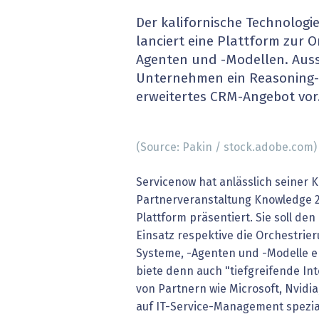
» alle News
Gesund
Der kalifornische Technolog
lanciert eine Plattform zur O
Block
Agenten und -Modellen. Auss
Unternehmen ein Reasoning-
EU-D
erweitertes CRM-Angebot vor
XaaS,
(Source: Pakin / stock.adobe.com)
Digita
Servicenow hat anlässlich seiner
» alle
Partnerveranstaltung Knowledge 20
Plattform präsentiert. Sie soll d
Einsatz respektive die Orchestrie
Systeme, -Agenten und -Modelle e
biete denn auch "tiefgreifende In
von Partnern wie Microsoft, Nvidia,
auf IT-Service-Management spezia