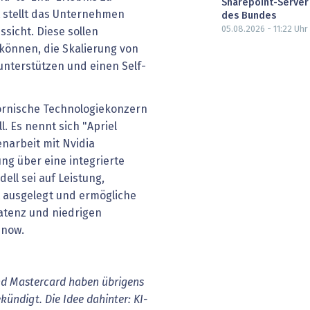
Sharepoint-Server
t stellt das Unternehmen
des Bundes
05.08.2026 - 11:22
Uhr
sicht. Diese sollen
können, die Skalierung von
unterstützen und einen Self-
ifornische Technologiekonzern
 Es nennt sich "Apriel
narbeit mit Nvidia
ung über eine integrierte
ell sei auf Leistung,
t ausgelegt und ermögliche
atenz und niedrigen
cenow.
nd Mastercard haben übrigens
ündigt. Die Idee dahinter: KI-