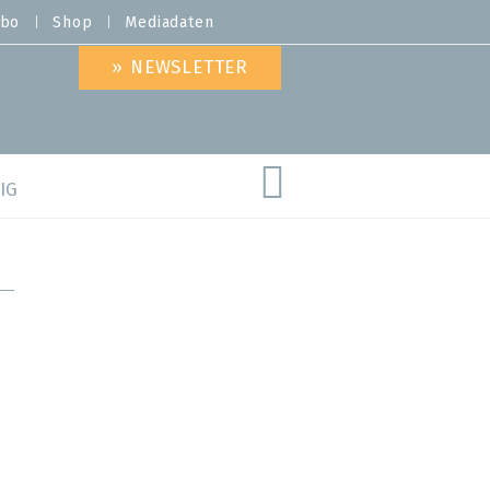
bo
Shop
Mediadaten
» NEWSLETTER
IG
are