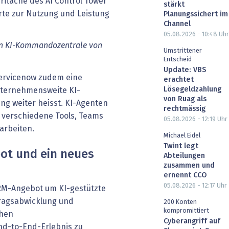
stärkt
Planungssichert im
Channel
05.08.2026 - 10:48
Uhr
uen KI-Kommandozentrale von
Umstrittener
Entscheid
Update: VBS
 Servicenow zudem eine
erachtet
Lösegeldzahlung
ternehmensweite KI-
von Ruag als
ung weiter heisst. KI-Agenten
rechtmässig
r verschiedene Tools, Teams
05.08.2026 - 12:19
Uhr
arbeiten.
Michael Eidel
Twint legt
ot und ein neues
Abteilungen
zusammen und
ernennt CCO
05.08.2026 - 12:17
Uhr
RM-Angebot um KI-gestützte
ftragsabwicklung und
200 Konten
kompromittiert
chen
Cyberangriff auf
nd-to-End-Erlebnis zu