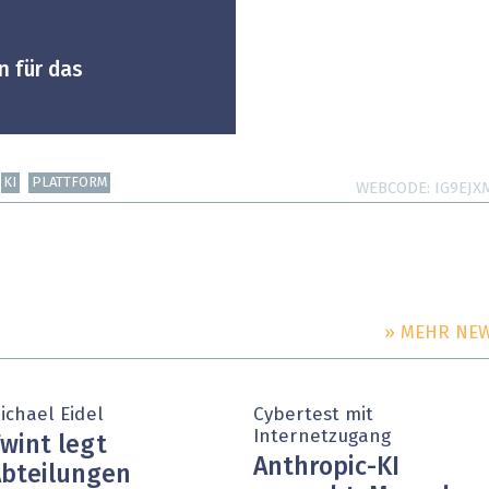
n für das
KI
PLATTFORM
WEBCODE
IG9EJX
» MEHR NE
ichael Eidel
Cybertest mit
Internetzugang
wint legt
Anthropic-KI
bteilungen