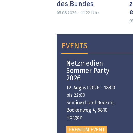
des Bundes
e
Uhr
05.08.2026 - 11:22
05
EVENTS
Open-i 2026 | The
Netzmedien
Swiss Innovation
Sommer Party
Platform
2026
6. November 2026 -
19. August 2026 - 18:00
:00 bis 18:00
bis 22:00
ongresshaus Zürich
Seminarhotel Bocken,
Bockenweg 4, 8810
PREMIUM EVENT
Horgen
PREMIUM EVENT