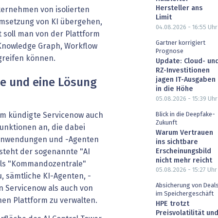
Hersteller ans
ternehmen von isolierten
Limit
Umsetzung von KI übergehen,
04.08.2026 - 16:55
Uhr
t soll man von der Plattform
Gartner korrigiert
Knowledge Graph, Workflow
Prognose
ugreifen können.
Update: Cloud- un
RZ-Investitionen
jagen IT-Ausgaben
e und eine Lösung
in die Höhe
05.08.2026 - 15:39
Uhr
Blick in die Deepfake-
rm kündigte Servicenow auch
Zukunft
nktionen an, die dabei
Warum Vertrauen
I-Anwendungen und -Agenten
ins sichtbare
Erscheinungsbild
 steht der sogenannte "AI
nicht mehr reicht
 als "Kommandozentrale"
05.08.2026 - 15:27
Uhr
u, sämtliche KI-Agenten, -
Absicherung von Deal
n Servicenow als auch von
im Speichergeschäft
chen Plattform zu verwalten.
HPE trotzt
Preisvolatilität un