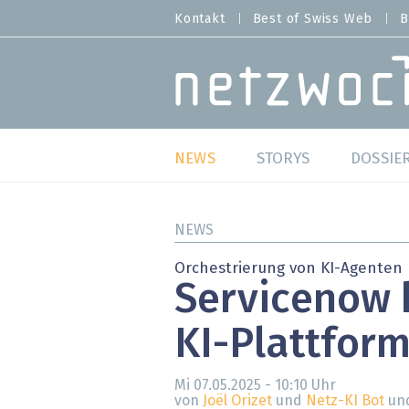
Direkt
Kontakt
Best of Swiss Web
B
HEADER
zum
MENU
Inhalt
MAIN NAVIGATION
NEWS
STORYS
DOSSIE
Live
Best o
NEWS
Wild Card
Best o
Orchestrierung von KI-Agenten
Servicenow 
Studien
Best o
KI-Plattfor
Meinungen
SAP S
Hands-on
Arbei
Mi 07.05.2025 - 10:10
Uhr
von
Joël Orizet
und
Netz-KI Bot
und