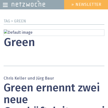
» NEWSLETTER
HEADER
MENU
Direkt
TAG > GREEN
zum
Inhalt
Green
Chris Keller und Jürg Baur
Green ernennt zwei
neue