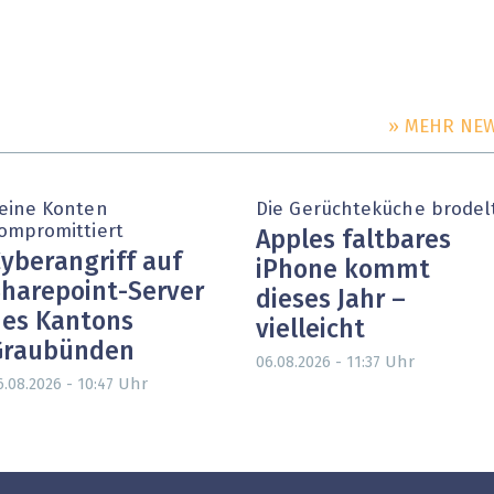
» MEHR NE
eine Konten
Die Gerüchteküche brodel
ompromittiert
Apples faltbares
yberangriff auf
iPhone kommt
harepoint-Server
dieses Jahr –
es Kantons
vielleicht
Graubünden
Uhr
06.08.2026 - 11:37
Uhr
6.08.2026 - 10:47