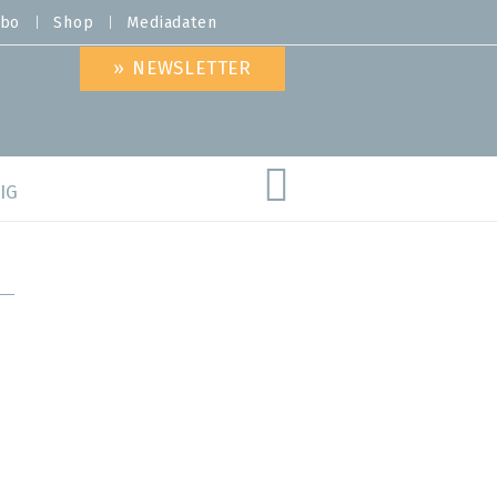
bo
Shop
Mediadaten
» NEWSLETTER
IG
are