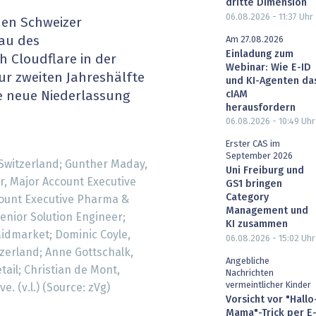
dritte Dimension
heit wird digital
IT for Health
06.08.2026 - 11:37
Uhr
nen Schweizer
au des
Am 27.08.2026
chain
Artificial Intelligence
Einladung zum
 Cloudflare in der
Webinar: Wie E-ID
zur zweiten Jahreshälfte
und KI-Agenten da
SGVO
Finance 2030
cIAM
ne neue Niederlassung
herausfordern
 Managed Services & Co.
Fintech & Insurtech
06.08.2026 - 10:49
Uhr
Erster CAS im
l Banking
Professional AV & Digital Signage
September 2026
witzerland; Gunther Maday,
Uni Freiburg und
r, Major Account Executive
 Dossiers
» alle Specials
GS1 bringen
Category
count Executive Pharma &
Management und
Senior Solution Engineer;
KI zusammen
Midmarket; Dominic Coyle,
06.08.2026 - 15:02
Uhr
tzerland; Anne Gottschalk,
Angebliche
tail; Christian de Mont,
Nachrichten
vermeintlicher Kinder
. (v.l.) (Source: zVg)
Vorsicht vor "Hallo
Mama"-Trick per E