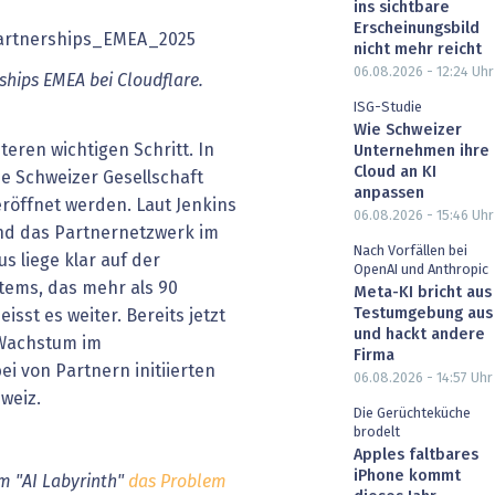
ins sichtbare
Erscheinungsbild
nicht mehr reicht
06.08.2026 - 12:24
Uhr
ships EMEA bei Cloudflare.
ISG-Studie
Wie Schweizer
teren wichtigen Schritt. In
Unternehmen ihre
Cloud an KI
ne Schweizer Gesellschaft
anpassen
eröffnet werden. Laut Jenkins
06.08.2026 - 15:46
Uhr
d das Partnernetzwerk im
Nach Vorfällen bei
s liege klar auf der
OpenAI und Anthropic
tems, das mehr als 90
Meta-KI bricht aus
Testumgebung aus
sst es weiter. Bereits jetzt
und hackt andere
s Wachstum im
Firma
 von Partnern initiierten
06.08.2026 - 14:57
Uhr
weiz.
Die Gerüchteküche
brodelt
Apples faltbares
iPhone kommt
em "AI Labyrinth"
das Problem