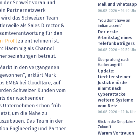
in der Schweiz voran und
Mail und Whatsapp
sein Partnernetzwerk
06.08.2026 - 16:40
Uhr
23 wird das Schweizer Team
"You don't have an
lerweile als Sales Director &
indian accent"
Der erste
esamtverantwortung für den
Arbeitstag eines
n-Profil
zu entnehmen ist.
Telefonbetrügers
arc Haemmig als Channel
06.08.2026 - 10:59
Uhr
tnerbeziehungen betreut.
Überprüfung nach
Hackerangriff
 Markt in den vergangenen
Update:
gewonnen", erklärt Mark
Liechtensteiner
ps EMEA bei Cloudflare, auf
Justizbehörde
nimmt nach
wurden Schweizer Kunden vom
Cyberattacke
chts der wachsenden
weitere Systeme
as Unternehmen schon früh
vom Netz
06.08.2026 - 12:14
Uhr
setzt, um die Nähe zu
uszubauen. Das Team in der
Blick in die Deepfake-
Zukunft
tion Engineering und Partner
Warum Vertrauen