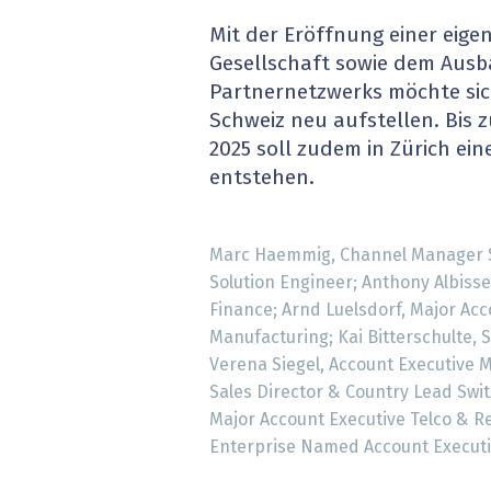
» alle News
Gesund
Mit der Eröffnung einer eige
Gesellschaft sowie dem Ausb
Block
Partnernetzwerks möchte sich
Schweiz neu aufstellen. Bis 
EU-D
2025 soll zudem in Zürich ei
entstehen.
XaaS,
Digita
Marc Haemmig, Channel Manager S
Solution Engineer; Anthony Albisse
» alle
Finance; Arnd Luelsdorf, Major Ac
Manufacturing; Kai Bitterschulte, 
Verena Siegel, Account Executive 
Sales Director & Country Lead Swi
Major Account Executive Telco & Re
Enterprise Named Account Executive