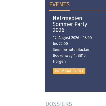
EVENTS
Open-i 2026 | The
Netzmedien
Swiss Innovation
Sommer Party
Platform
2026
6. November 2026 -
19. August 2026 - 18:00
:00 bis 18:00
bis 22:00
ongresshaus Zürich
Seminarhotel Bocken,
Bockenweg 4, 8810
PREMIUM EVENT
Horgen
PREMIUM EVENT
DOSSIERS