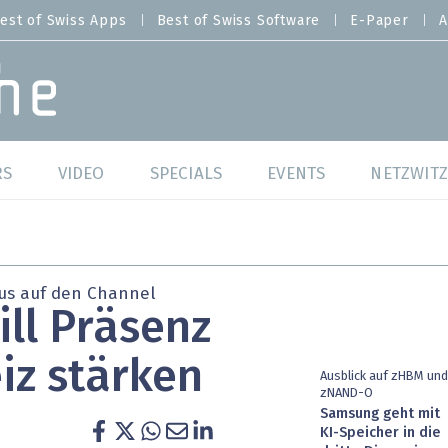
est of Swiss Apps
Best of Swiss Software
E-Paper
A
RS
VIDEO
SPECIALS
EVENTS
NETZWITZ
f Swiss Web
Swiss Digital Ranking
Best of Swiss Web
f Swiss Apps
Datacenter
Best of Swiss Apps
kus auf den Channel
ill Präsenz
f Swiss Software
Cybersecurity
Best of Swiss Softw
iz stärken
/4 Hana
IT for Gov
Ausblick auf zHBM und
zNAND-O
Samsung geht mit
tswelten
Cloud & Managed Services
KI-Speicher in die