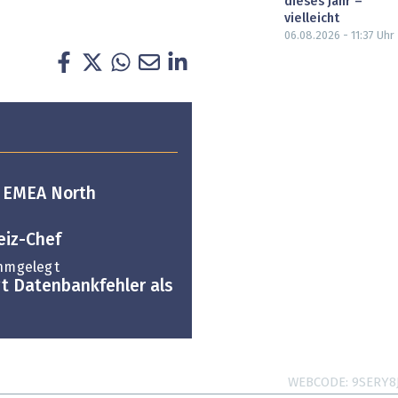
dieses Jahr –
vielleicht
06.08.2026 - 11:37
Uhr
n EMEA North
iz-Chef
ahmgelegt
gt Datenbankfehler als
WEBCODE
9SERY8