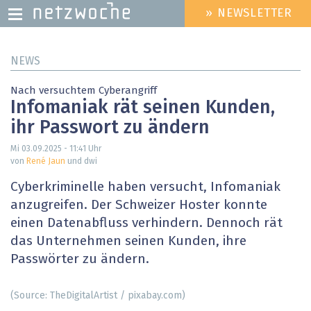
» NEWSLETTER
HEADER
MENU
Direkt
NEWS
zum
Inhalt
Nach versuchtem Cyberangriff
Infomaniak rät seinen Kunden,
ihr Passwort zu ändern
Mi 03.09.2025 - 11:41
Uhr
von
René Jaun
und dwi
Cyberkriminelle haben versucht, Infomaniak
anzugreifen. Der Schweizer Hoster konnte
einen Datenabfluss verhindern. Dennoch rät
das Unternehmen seinen Kunden, ihre
Passwörter zu ändern.
(Source: TheDigitalArtist / pixabay.com)