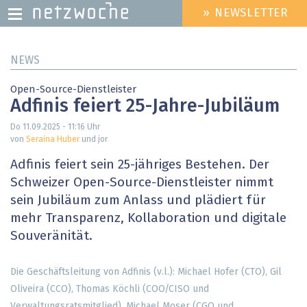
» NEWSLETTER
HEADER
MENU
Direkt
NEWS
zum
Inhalt
Open-Source-Dienstleister
Adfinis feiert 25-Jahre-Jubiläum
Do 11.09.2025 - 11:16
Uhr
von
Seraina Huber
und jor
Adfinis feiert sein 25-jähriges Bestehen. Der
Schweizer Open-Source-Dienstleister nimmt
sein Jubiläum zum Anlass und plädiert für
mehr Transparenz, Kollaboration und digitale
Souveränität.
Die Geschäftsleitung von Adfinis (v.l.): Michael Hofer (CTO), Gil
Oliveira (CCO), Thomas Köchli (COO/CISO und
Verwaltungsratsmitglied), Michael Moser (CGO und