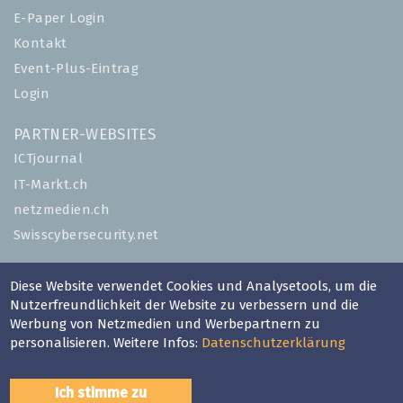
E-Paper Login
Kontakt
Event-Plus-Eintrag
Login
PARTNER-WEBSITES
ICTjournal
IT-Markt.ch
netzmedien.ch
Swisscybersecurity.net
© NETZMEDIEN AG 2026
Diese Website verwendet Cookies und Analysetools, um die
Impressum
Nutzerfreundlichkeit der Website zu verbessern und die
Werbung von Netzmedien und Werbepartnern zu
AGB
personalisieren. Weitere Infos:
Datenschutzerklärung
Nutzungsbestimmungen
Datenschutzerklärung
Ich stimme zu