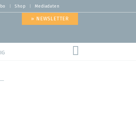
bo
Shop
Mediadaten
» NEWSLETTER
IG
are