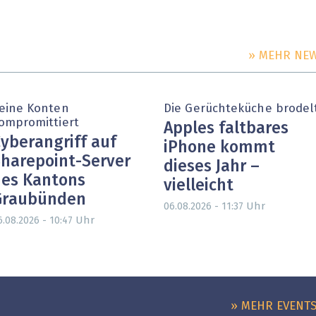
» MEHR NE
eine Konten
Die Gerüchteküche brodel
ompromittiert
Apples faltbares
yberangriff auf
iPhone kommt
harepoint-Server
dieses Jahr –
es Kantons
vielleicht
Graubünden
Uhr
06.08.2026 - 11:37
Uhr
6.08.2026 - 10:47
» MEHR EVENT