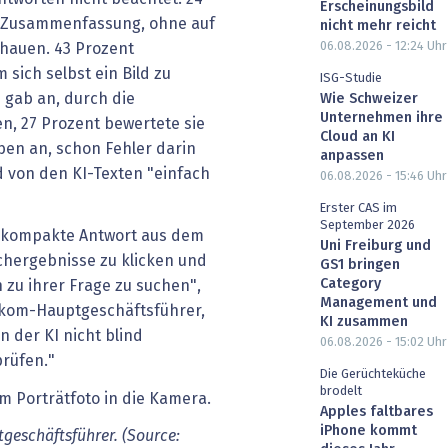
Erscheinungsbild
e Zusammenfassung, ohne auf
nicht mehr reicht
06.08.2026 - 12:24
Uhr
chauen. 43 Prozent
sich selbst ein Bild zu
ISG-Studie
 gab an, durch die
Wie Schweizer
Unternehmen ihre
, 27 Prozent bewertete sie
Cloud an KI
aben an, schon Fehler darin
anpassen
 von den KI-Texten "einfach
06.08.2026 - 15:46
Uhr
Erster CAS im
September 2026
e kompakte Antwort aus dem
Uni Freiburg und
uchergebnisse zu klicken und
GS1 bringen
Category
zu ihrer Frage zu suchen",
Management und
tkom-Hauptgeschäftsführer,
KI zusammen
an der KI nicht blind
06.08.2026 - 15:02
Uhr
rüfen."
Die Gerüchteküche
brodelt
Apples faltbares
iPhone kommt
geschäftsführer. (Source: