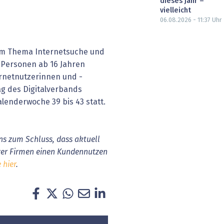
dieses Jahr –
vielleicht
06.08.2026 - 11:37
Uhr
zum Thema Internetsuche und
6 Personen ab 16 Jahren
ernetnutzerinnen und -
ag des Digitalverbands
lenderwoche 39 bis 43 statt.
ns zum Schluss, dass aktuell
izer Firmen einen Kundennutzen
 hier
.