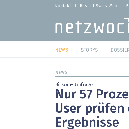
Direkt
Kontakt
Best of Swiss Web
B
HEADER
zum
MENU
Inhalt
MAIN NAVIGATION
NEWS
STORYS
DOSSIE
Live
Best o
NEWS
Wild Card
Best o
Bitkom-Umfrage
Nur 57 Proze
Studien
Best o
User prüfen 
Meinungen
SAP S
Ergebnisse
Hands-on
Arbei