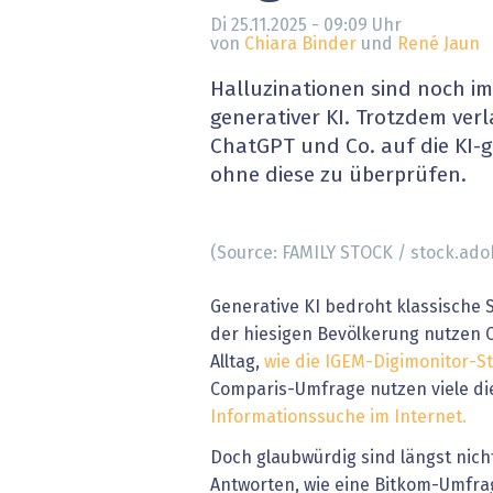
» alle News
Gesund
Di 25.11.2025 - 09:09
Uhr
von
Chiara Binder
und
René Jaun
Block
Halluzinationen sind noch i
generativer KI. Trotzdem verl
EU-D
ChatGPT und Co. auf die KI-
ohne diese zu überprüfen.
XaaS,
Digita
(Source: FAMILY STOCK / stock.ad
» alle
Generative KI bedroht klassische
der hiesigen Bevölkerung nutzen 
Alltag,
wie die IGEM-Digimonitor-St
Comparis-Umfrage nutzen viele di
Informationssuche im Internet.
Doch glaubwürdig sind längst nicht
Antworten, wie eine Bitkom-Umfra