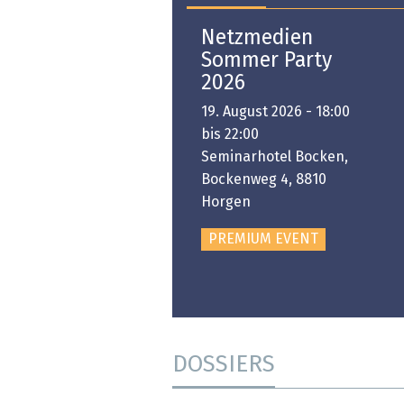
Open-i 2026 | The
Netzmedien
Swiss Innovation
Sommer Party
Platform
2026
6. November 2026 -
19. August 2026 - 18:00
:00 bis 18:00
bis 22:00
ongresshaus Zürich
Seminarhotel Bocken,
Bockenweg 4, 8810
PREMIUM EVENT
Horgen
PREMIUM EVENT
DOSSIERS