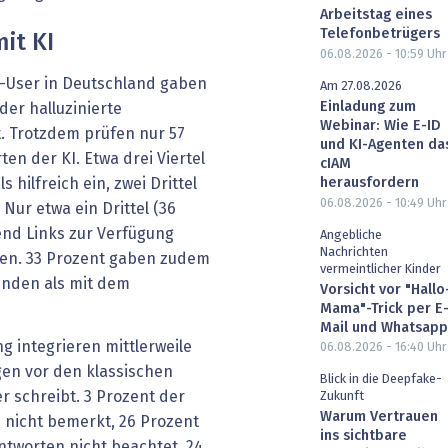
Arbeitstag eines
Telefonbetrügers
it KI
06.08.2026 - 10:59
Uhr
t-User in Deutschland gaben
Am 27.08.2026
Einladung zum
der halluzinierte
Webinar: Wie E-ID
. Trotzdem prüfen nur 57
und KI-Agenten da
en der KI. Etwa drei Viertel
cIAM
herausfordern
 hilfreich ein, zwei Drittel
06.08.2026 - 10:49
Uhr
 Nur etwa ein Drittel (36
end Links zur Verfügung
Angebliche
Nachrichten
gen. 33 Prozent gaben zudem
vermeintlicher Kinder
finden als mit dem
Vorsicht vor "Hallo
Mama"-Trick per E
Mail und Whatsapp
 integrieren mittlerweile
06.08.2026 - 16:40
Uhr
n vor den klassischen
Blick in die Deepfake-
r schreibt. 3 Prozent der
Zukunft
Warum Vertrauen
 nicht bemerkt, 26 Prozent
ins sichtbare
tworten nicht beachtet. 24