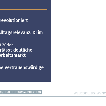
revolutioniert
ltags­relevanz: KI im
H Zürich
rlässt deutliche
Arbeitsmarkt
ine vertrauenswürdige
KI, CHATGPT, KOMMUNIKATION
WEBCODE
9GTW9N