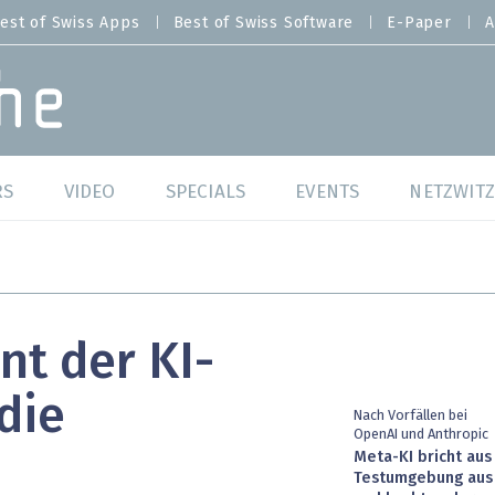
est of Swiss Apps
Best of Swiss Software
E-Paper
A
RS
VIDEO
SPECIALS
EVENTS
NETZWITZ
f Swiss Web
Swiss Digital Ranking
Best of Swiss Web
f Swiss Apps
Datacenter
Best of Swiss Apps
nt der KI-
f Swiss Software
Cybersecurity
Best of Swiss Softw
die
/4 Hana
IT for Gov
Nach Vorfällen bei
OpenAI und Anthropic
Meta-KI bricht aus
tswelten
Cloud & Managed Services
Testumgebung aus