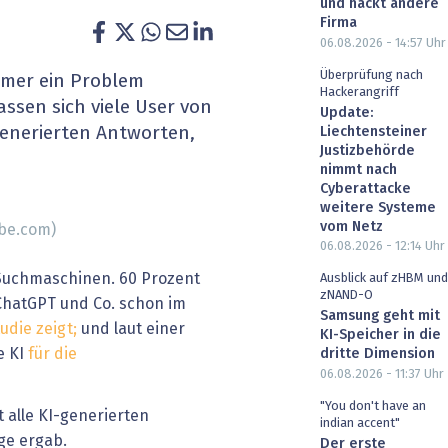
und hackt andere
heit wird digital
IT for Health
Firma
06.08.2026 - 14:57
Uhr
chain
Artificial Intelligence
Überprüfung nach
mmer ein Problem
Hackerangriff
assen sich viele User von
Update:
SGVO
Finance 2030
generierten Antworten,
Liechtensteiner
Justizbehörde
 Managed Services & Co.
Fintech & Insurtech
nimmt nach
Cyberattacke
weitere Systeme
l Banking
Professional AV & Digital Signage
vom Netz
obe.com)
06.08.2026 - 12:14
Uhr
 Dossiers
» alle Specials
 Suchmaschinen. 60 Prozent
Ausblick auf zHBM und
zNAND-O
ChatGPT und Co. schon im
Samsung geht mit
udie zeigt;
und laut einer
KI-Speicher in die
e KI
für die
dritte Dimension
06.08.2026 - 11:37
Uhr
"You don't have an
 alle KI-generierten
indian accent"
ge ergab.
Der erste