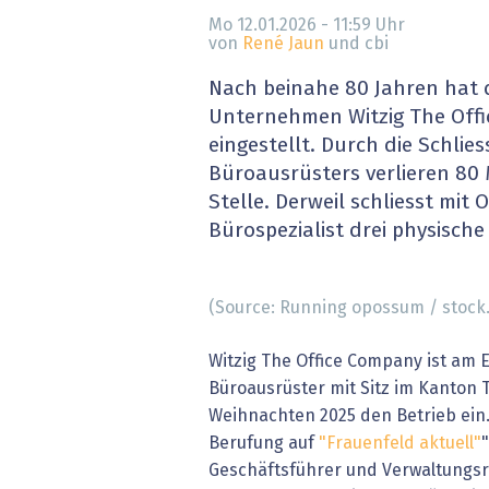
» alle News
Gesund
Mo 12.01.2026 - 11:59
Uhr
von
René Jaun
und cbi
Block
Nach beinahe 80 Jahren hat 
Unternehmen Witzig The Offi
EU-D
eingestellt. Durch die Schlie
Büroausrüsters verlieren 80 
XaaS,
Stelle. Derweil schliesst mit 
Bürospezialist drei physische 
Digita
» alle
(Source: Running opossum / stock
Witzig The Office Company ist am 
Büroausrüster mit Sitz im Kanton T
Weihnachten 2025 den Betrieb ein
Berufung auf
"Frauenfeld aktuell"
Geschäftsführer und Verwaltungsr