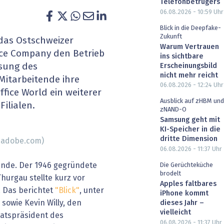
Telefonbetrügers
heit wird digital
IT for Health
06.08.2026 - 10:59
Uhr
Blick in die Deepfake-
chain
Artificial Intelligence
Zukunft
das Ostschweizer
Warum Vertrauen
ce Company den Betrieb
ins sichtbare
SGVO
Finance 2030
ssung des
Erscheinungsbild
nicht mehr reicht
Mitarbeitende ihre
 Managed Services & Co.
Fintech & Insurtech
06.08.2026 - 12:24
Uhr
Office World ein weiterer
Ausblick auf zHBM und
Filialen.
l Banking
Professional AV & Digital Signage
zNAND-O
Samsung geht mit
 Dossiers
» alle Specials
KI-Speicher in die
dritte Dimension
.adobe.com)
06.08.2026 - 11:37
Uhr
Ende. Der 1946 gegründete
Die Gerüchteküche
brodelt
hurgau stellte kurz vor
Apples faltbares
. Das berichtet
"Blick"
, unter
iPhone kommt
" sowie Kevin Willy, den
dieses Jahr –
vielleicht
atspräsident des
06.08.2026 - 11:37
Uhr