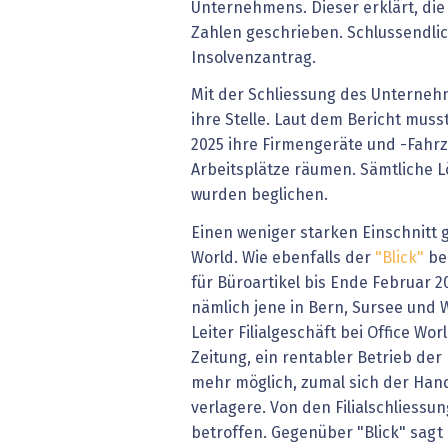
Unternehmens. Dieser erklärt, die 
Zahlen geschrieben. Schlussendlich
Insolvenzantrag.
Mit der Schliessung des Unternehm
ihre Stelle. Laut dem Bericht mus
2025 ihre Firmengeräte und -Fahr
Arbeitsplätze räumen. Sämtliche L
wurden beglichen.
Einen weniger starken Einschnitt gi
World. Wie ebenfalls der
"Blick"
ber
für Büroartikel bis Ende Februar 20
nämlich jene in Bern, Sursee und 
Leiter Filialgeschäft bei Office Wo
Zeitung, ein rentabler Betrieb der F
mehr möglich, zumal sich der Han
verlagere. Von den Filialschliessu
betroffen. Gegenüber "Blick" sagt 