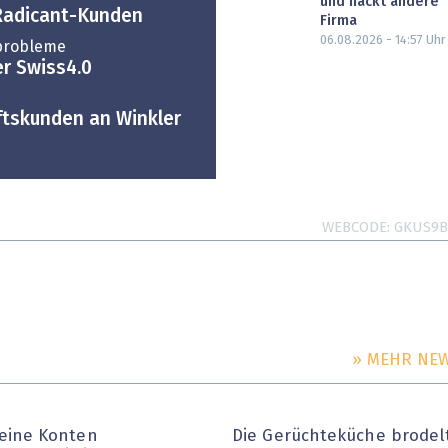
und hackt andere
Radicant-Kunden
Firma
06.08.2026 - 14:57
Uhr
probleme
r Swiss4.0
ftskunden an Winkler
WEBCODE
GKUS9B
» MEHR NE
eine Konten
Die Gerüchteküche brodel