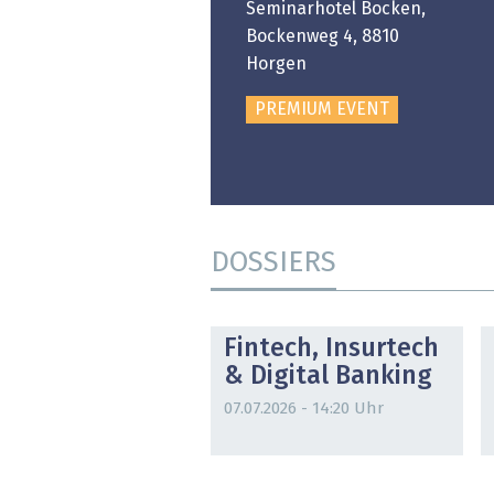
ongresshaus Zürich
Seminarhotel Bocken,
Bockenweg 4, 8810
PREMIUM EVENT
Horgen
PREMIUM EVENT
DOSSIERS
DOSSIER
Fintech, Insurtech
& Digital Banking
07.07.2026 - 14:20 Uhr