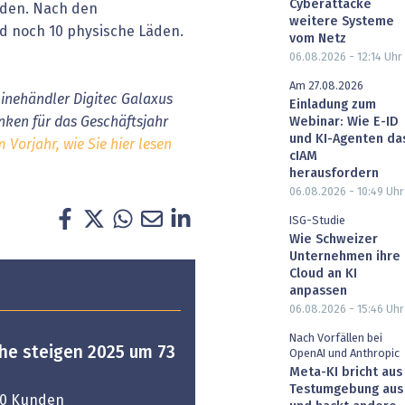
Cyberattacke
nden. Nach den
weitere Systeme
ld noch 10 physische Läden.
vom Netz
06.08.2026 - 12:14
Uhr
Am 27.08.2026
linehändler Digitec Galaxus
Einladung zum
nken für das Geschäftsjahr
Webinar: Wie E-ID
und KI-Agenten da
 Vorjahr, wie Sie hier lesen
cIAM
herausfordern
06.08.2026 - 10:49
Uhr
ISG-Studie
Wie Schweizer
Unternehmen ihre
Cloud an KI
anpassen
06.08.2026 - 15:46
Uhr
Nach Vorfällen bei
che steigen 2025 um 73
OpenAI und Anthropic
Meta-KI bricht aus
Testumgebung aus
00 Kunden