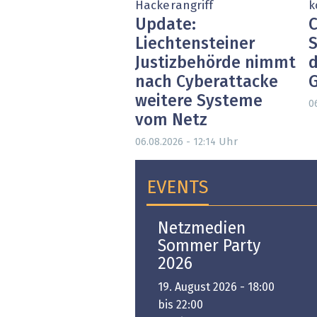
Hackerangriff
k
Update:
C
Liechtensteiner
S
Justizbehörde nimmt
d
nach Cyberattacke
weitere Systeme
0
vom Netz
Uhr
06.08.2026 - 12:14
EVENTS
Open-i 2026 | The
Netzmedien
Swiss Innovation
Sommer Party
Platform
2026
6. November 2026 -
19. August 2026 - 18:00
:00 bis 18:00
bis 22:00