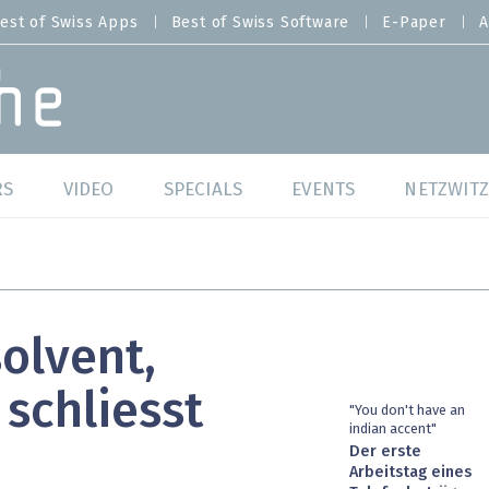
est of Swiss Apps
Best of Swiss Software
E-Paper
A
RS
VIDEO
SPECIALS
EVENTS
NETZWITZ
f Swiss Web
Swiss Digital Ranking
Best of Swiss Web
f Swiss Apps
Datacenter
Best of Swiss Apps
solvent,
f Swiss Software
Cybersecurity
Best of Swiss Softw
 schliesst
/4 Hana
IT for Gov
"You don't have an
indian accent"
Der erste
tswelten
Cloud & Managed Services
Arbeitstag eines