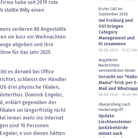
Firma habe seit 2019 rote
Erster CAS im
 stellte Willy einen
September 2026
Uni Freiburg und
GS1 bringen
ens verlieren 80 Angestellte
Category
sten sie kurz vor Weihnachten
Management und
KI zusammen
zeuge abgeben und ihre
06.08.2026 - 15:02
Uhr
öhne für das Jahr 2025
Angebliche
Nachrichten
vermeintlicher Kinder
bt es derweil bei Office
Vorsicht vor "Hallo
ichtet, schliesst der Händler
Mama"-Trick per E
26 drei physische Filialen,
Mail und Whatsapp
Winterthur. Dominik Engeler,
06.08.2026 - 16:40
Uhr
rld, erklärt gegenüber der
Überprüfung nach
ilialen sei längerfristig nicht
Hackerangriff
Update:
del immer mehr ins Internet
Liechtensteiner
ngen sind 10 Personen
Justizbehörde
Engeler, 4 von diesen hätten
nimmt nach