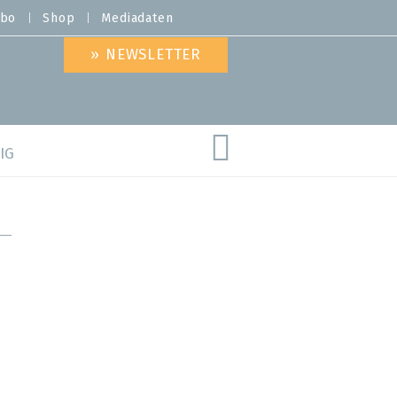
bo
Shop
Mediadaten
» NEWSLETTER
IG
are