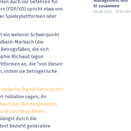
Management und
anten auch vor Gefahren für
KI zusammen
tro (FDP/VD) spricht etwa von
06.08.2026 - 15:02
Uhr
er Spieleplattformen oder
st ein weiterer Schwerpunkt
Bulliard-Marbach (die
Betrugsfällen, die sich
ophie Michaud Gigon
attformen an, die "von diesen
n, indem sie betrügerische
ropäische Digital Services Act
t-Initiative sagen, ihr
twurf des Bundesgesetzes
 und Suchmaschinen
nlängst durch die
text bezieht generative