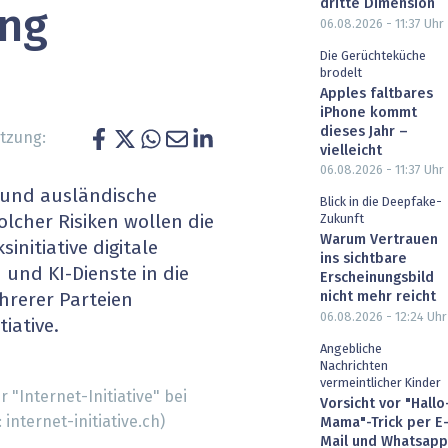
dritte Dimension
ung
heit wird digital
IT for Health
06.08.2026 - 11:37
Uhr
Die Gerüchteküche
chain
Artificial Intelligence
brodelt
Apples faltbares
iPhone kommt
SGVO
Finance 2030
dieses Jahr –
tzung:
vielleicht
 Managed Services & Co.
Fintech & Insurtech
06.08.2026 - 11:37
Uhr
e und ausländische
Blick in die Deepfake-
l Banking
Professional AV & Digital Signage
olcher Risiken wollen die
Zukunft
Warum Vertrauen
initiative digitale
 Dossiers
» alle Specials
ins sichtbare
und KI-Dienste in die
Erscheinungsbild
nicht mehr reicht
hrerer Parteien
06.08.2026 - 12:24
Uhr
iative.
Angebliche
Nachrichten
vermeintlicher Kinder
r "Internet-Initiative" bei
Vorsicht vor "Hallo
internet-initiative.ch)
Mama"-Trick per E
Mail und Whatsapp