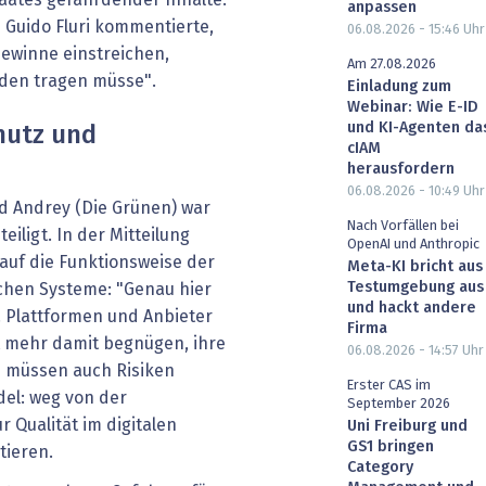
anpassen
Guido Fluri kommentierte,
06.08.2026 - 15:46
Uhr
Gewinne einstreichen,
Am 27.08.2026
äden tragen müsse".
Einladung zum
Webinar: Wie E-ID
und KI-Agenten da
hutz und
cIAM
herausfordern
06.08.2026 - 10:49
Uhr
d Andrey (Die Grünen) war
Nach Vorfällen bei
iligt. In der Mitteilung
OpenAI und Anthropic
e auf die Funktionsweise der
Meta-KI bricht aus
Testumgebung aus
schen Systeme: "Genau hier
und hackt andere
n. Plattformen und Anbieter
Firma
t mehr damit begnügen, ihre
06.08.2026 - 14:57
Uhr
n müssen auch Risiken
Erster CAS im
el: weg von der
September 2026
 Qualität im digitalen
Uni Freiburg und
GS1 bringen
tieren.
Category