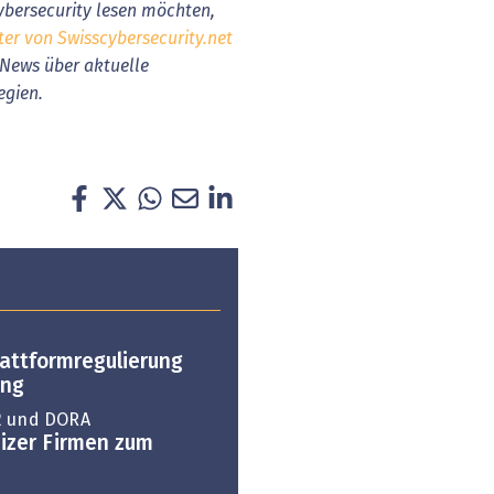
bersecurity lesen möchten,
ter von Swisscybersecurity.net
 News über aktuelle
egien.
lattformregulierung
ung
2 und DORA
izer Firmen zum