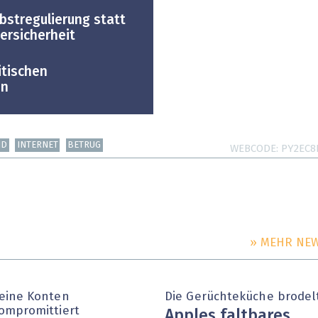
bstregulierung statt
ersicherheit
itischen
en
ND
INTERNET
BETRUG
WEBCODE
PY2EC8
» MEHR NE
eine Konten
Die Gerüchteküche brodel
ompromittiert
Apples faltbares