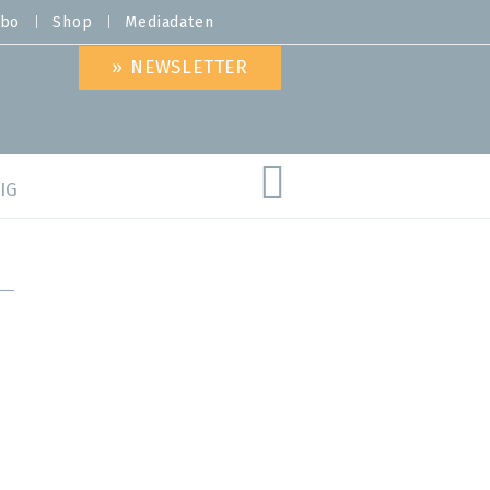
bo
Shop
Mediadaten
» NEWSLETTER
IG
are