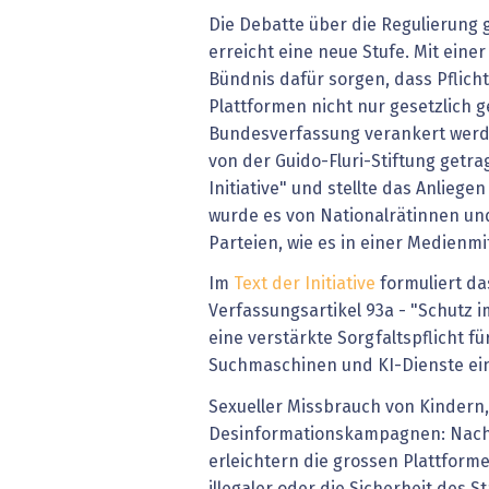
Die Debatte über die Regulierung g
erreicht eine neue Stufe. Mit einer V
Bündnis dafür sorgen, dass Pflich
Plattformen nicht nur gesetzlich g
Bundesverfassung verankert werde
von der Guido-Fluri-Stiftung getra
Initiative" und stellte das Anliegen
wurde es von Nationalrätinnen und
Parteien, wie es in einer Medienmit
Im
Text der Initiative
formuliert d
Verfassungsartikel 93a - "Schutz i
eine verstärkte Sorgfaltspflicht fü
Suchmaschinen und KI-Dienste ein
Sexueller Missbrauch von Kindern
Desinformationskampagnen: Nach 
erleichtern die grossen Plattform
illegaler oder die Sicherheit des 