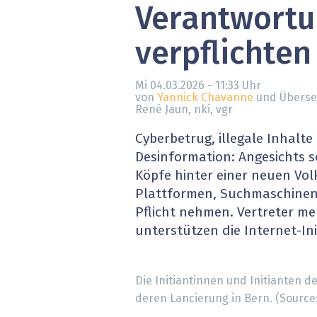
Verantwort
» alle News
Gesund
verpflichten
Block
EU-D
Mi 04.03.2026 - 11:33
Uhr
von
Yannick Chavanne
und Überse
René Jaun, nki, vgr
XaaS,
Cyberbetrug, illegale Inhalt
Digita
Desinformation: Angesichts s
Köpfe hinter einer neuen Volks
» alle
Plattformen, Suchmaschinen 
Pflicht nehmen. Vertreter me
unterstützen die Internet-Init
Die Initiantinnen und Initianten de
deren Lancierung in Bern. (Source: 