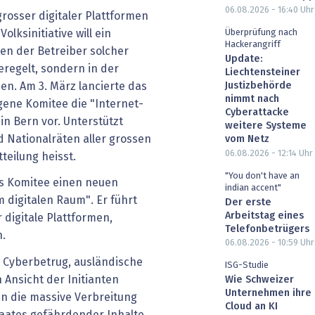
06.08.2026 - 16:40
Uhr
rosser digitaler Plattformen
olksinitiative will ein
Überprüfung nach
Hackerangriff
ten der Betreiber solcher
Update:
eregelt, sondern in der
Liechtensteiner
Justizbehörde
n. Am 3. März lancierte das
nimmt nach
gene Komitee die "Internet-
Cyberattacke
 in Bern vor. Unterstützt
weitere Systeme
 Nationalräten aller grossen
vom Netz
06.08.2026 - 12:14
Uhr
teilung heisst.
"You don't have an
as Komitee einen neuen
indian accent"
m digitalen Raum". Er führt
Der erste
Arbeitstag eines
r digitale Plattformen,
Telefonbetrügers
.
06.08.2026 - 10:59
Uhr
, Cyberbetrug, ausländische
ISG-Studie
Ansicht der Initianten
Wie Schweizer
Unternehmen ihre
en die massive Verbreitung
Cloud an KI
Staates gefährdender Inhalte.