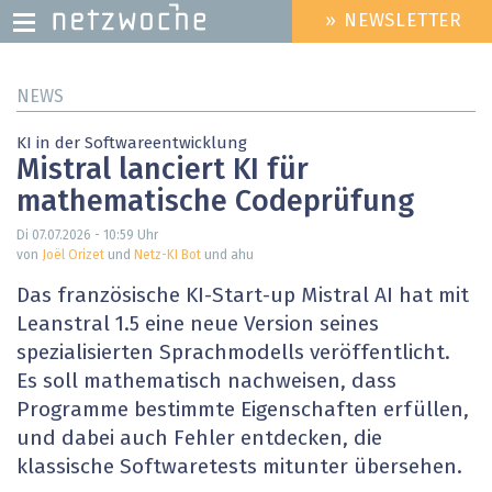
» NEWSLETTER
HEADER
MENU
Direkt
NEWS
zum
Inhalt
KI in der Softwareentwicklung
Mistral lanciert KI für
mathematische Codeprüfung
Di 07.07.2026 - 10:59
Uhr
von
Joël Orizet
und
Netz-KI Bot
und ahu
Das französische KI-Start-up Mistral AI hat mit
Leanstral 1.5 eine neue Version seines
spezialisierten Sprachmodells veröffentlicht.
Es soll mathematisch nachweisen, dass
Programme bestimmte Eigenschaften erfüllen,
und dabei auch Fehler entdecken, die
klassische Softwaretests mitunter übersehen.