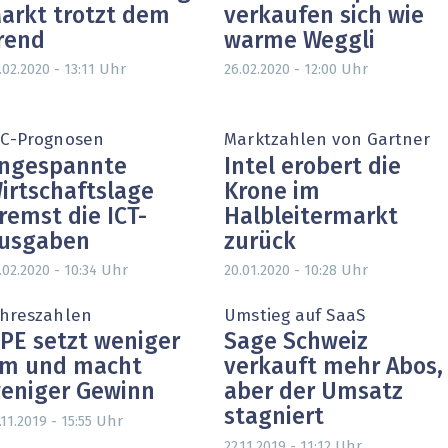
arkt trotzt dem
verkaufen sich wie
rend
warme Weggli
Uhr
Uhr
.02.2020 - 13:11
26.02.2020 - 12:00
DC-Prognosen
Marktzahlen von Gartner
ngespannte
Intel erobert die
irtschaftslage
Krone im
remst die ICT-
Halbleitermarkt
usgaben
zurück
Uhr
Uhr
.02.2020 - 10:34
20.01.2020 - 10:28
ahreszahlen
Umstieg auf SaaS
PE setzt weniger
Sage Schweiz
m und macht
verkauft mehr Abos,
eniger Gewinn
aber der Umsatz
stagniert
Uhr
.11.2019 - 15:55
Uhr
22.11.2019 - 11:12