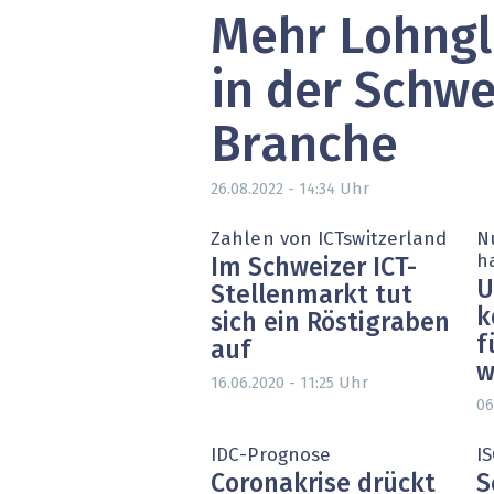
Mehr Lohngl
» alle News
Gesund
Block
in der Schwe
EU-D
Branche
XaaS,
Uhr
26.08.2022 - 14:34
Digita
Zahlen von ICTswitzerland
N
h
Im Schweizer ICT-
» alle
U
Stellenmarkt tut
k
sich ein Röstigraben
f
auf
w
Uhr
16.06.2020 - 11:25
06
IDC-Prognose
I
Coronakrise drückt
S