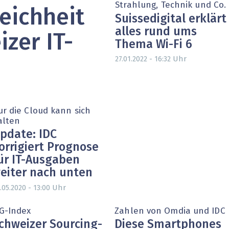
Strahlung, Technik und Co.
eichheit
heit wird digital
IT for Health
Suissedigital erklärt
alles rund ums
chain
Artificial Intelligence
izer IT-
Thema Wi-Fi 6
Uhr
SGVO
Finance 2030
27.01.2022 - 16:32
 Managed Services & Co.
Fintech & Insurtech
l Banking
Professional AV & Digital Signage
ur die Cloud kann sich
alten
 Dossiers
» alle Specials
pdate: IDC
orrigiert Prognose
ür IT-Ausgaben
eiter nach unten
Uhr
.05.2020 - 13:00
SG-Index
Zahlen von Omdia und IDC
chweizer Sourcing-
Diese Smartphones