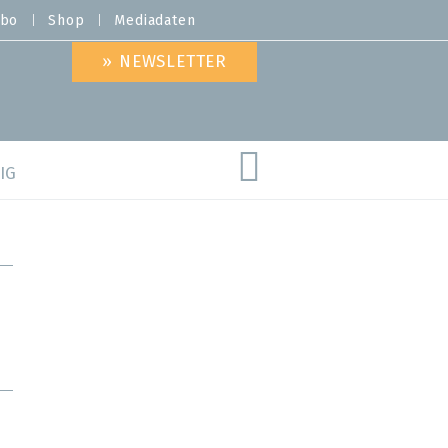
bo
Shop
Mediadaten
» NEWSLETTER
IG
are